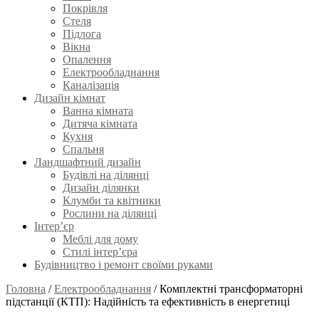
Покрівля
Стеля
Підлога
Вікна
Опалення
Електрообладнання
Каналізація
Дизайн кімнат
Ванна кімната
Дитяча кімната
Кухня
Спальня
Ландшафтний дизайн
Будівлі на ділянці
Дизайн ділянки
Клумби та квітники
Рослини на ділянці
Інтер’єр
Меблі для дому
Стилі інтер’єра
Будівництво і ремонт своїми руками
Головна
/
Електрообладнання
/
Комплектні трансформаторні
підстанції (КТП): Надійність та ефективність в енергетиці