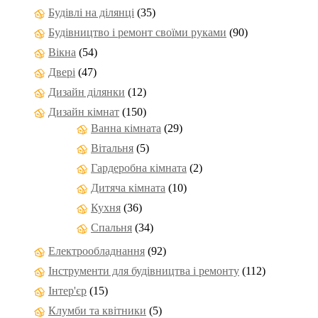
Будівлі на ділянці
(35)
Будівництво і ремонт своїми руками
(90)
Вікна
(54)
Двері
(47)
Дизайн ділянки
(12)
Дизайн кімнат
(150)
Ванна кімната
(29)
Вітальня
(5)
Гардеробна кімната
(2)
Дитяча кімната
(10)
Кухня
(36)
Спальня
(34)
Електрообладнання
(92)
Інструменти для будівництва і ремонту
(112)
Інтер'єр
(15)
Клумби та квітники
(5)