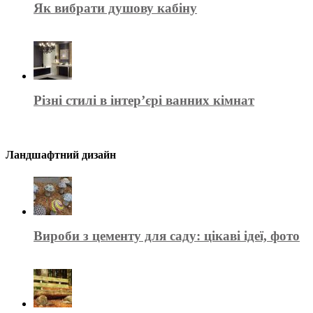
Як вибрати душову кабіну
Різні стилі в інтер’єрі ванних кімнат
Ландшафтний дизайн
Вироби з цементу для саду: цікаві ідеї, фото