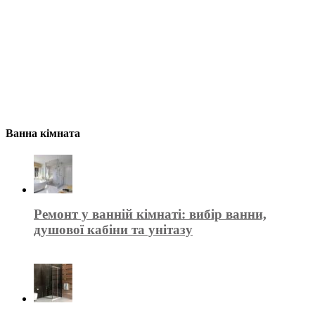
Ванна кімната
Ремонт у ванній кімнаті: вибір ванни,
душової кабіни та унітазу