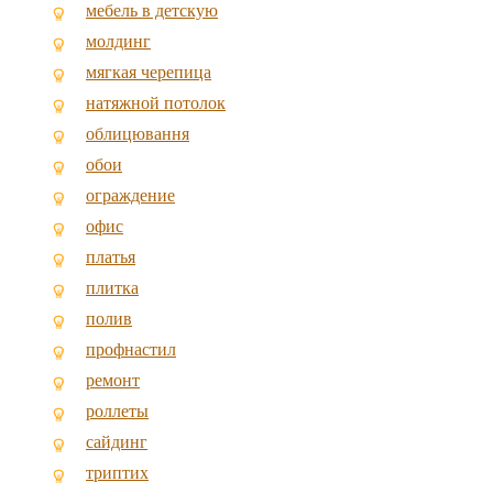
мебель в детскую
молдинг
мягкая черепица
натяжной потолок
облицювання
обои
ограждение
офис
платья
плитка
полив
профнастил
ремонт
роллеты
сайдинг
триптих