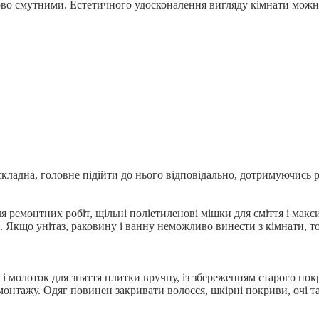
ово смутними. Естетичного удосконалення вигляду кімнати можн
ескладна, головне підійти до нього відповідально, дотримуючись 
я ремонтних робіт, щільні поліетиленові мішки для сміття і макс
и. Якщо унітаз, раковину і ванну неможливо винести з кімнати, т
і молоток для зняття плитки вручну, із збереженням старого пок
онтажу. Одяг повинен закривати волосся, шкірні покриви, очі та