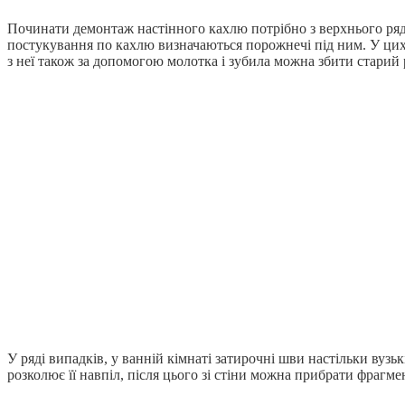
Починати демонтаж настінного кахлю потрібно з верхнього ряд
постукування по кахлю визначаються порожнечі під ним. У цих 
з неї також за допомогою молотка і зубила можна збити старий 
У ряді випадків, у ванній кімнаті затирочні шви настільки вузь
розколює її навпіл, після цього зі стіни можна прибрати фрагме