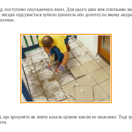
у, поступово опускаючись вниз. Для цього шви між плитками зв
місцях підсувається зубило (шпатель або долото) по якому акура
розчин.
кі, що зрозуміти як зняти кахель цілком зовсім не можливо. Тоді
нти.