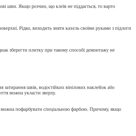
ві шви. Якщо розчин, що клеїв не піддається, то варто
верхні. Рідко, виходить зняти кахель своїми руками з підлоги
Однак зберегти плитку при такому способі демонтажу не
ня затирання швів, водостійких вінілових наклейок або
иття можна укласти зверху.
лком можна пофарбувати спеціальною фарбою. Причому, якщо