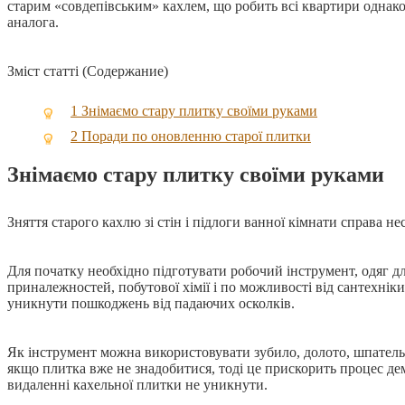
старим «совдепівським» кахлем, що робить всі квартири однак
аналога.
Зміст статті (Содержание)
1
Знімаємо стару плитку своїми руками
2
Поради по оновленню старої плитки
Знімаємо стару плитку своїми руками
Зняття старого кахлю зі стін і підлоги ванної кімнати справа н
Для початку необхідно підготувати робочий інструмент, одяг дл
приналежностей, побутової хімії і по можливості від сантехнік
уникнути пошкоджень від падаючих осколків.
Як інструмент можна використовувати зубило, долото, шпатель 
якщо плитка вже не знадобитися, тоді це прискорить процес дем
видаленні кахельної плитки не уникнути.