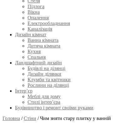
Стеля
Підлога
Вікна
Опалення
Електрообладнання
Каналізація
Дизайн кімнат
Ванна кімната
Дитяча кімната
Кухня
Спальня
Ландшафтний дизайн
Будівлі на ділянці
Дизайн ділянки
Клумби та квітники
Рослини на ділянці
Інтер’єр
Меблі для дому
Стилі інтер’єра
Будівництво і ремонт своїми руками
Головна
/
Стіни
/
Чим зняти стару плитку у ванній