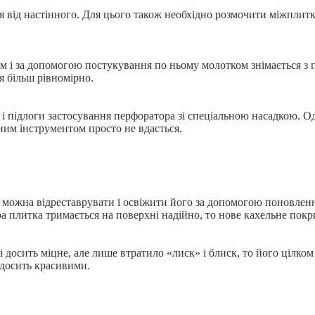
 від настінного. Для цього також необхідно розмочити міжплитко
 і за допомогою постукування по ньому молотком знімається з по
я більш рівномірно.
н і підлоги застосування перфоратора зі спеціальною насадкою. 
ним інструментом просто не вдасться.
то можна відреставрувати і освіжити його за допомогою поновлен
а плитка тримається на поверхні надійно, то нове кахельне покр
е і досить міцне, але лише втратило «лиск» і блиск, то його ці
 досить красивими.