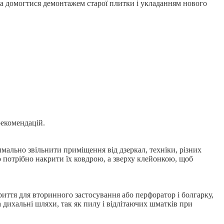
а домогтися демонтажем старої плитки і укладанням нового
рекомендацій.
имально звільнити приміщення від дзеркал, техніки, різних
о потрібно накрити їх ковдрою, а зверху клейонкою, щоб
риття для вторинного застосування або перфоратор і болгарку,
 дихальні шляхи, так як пилу і відлітаючих шматків при