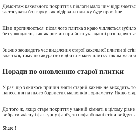
Демонтаж кахельного покриття з підлоги мало чим відрізняється
застосувати болгарку, так відірвати плитку буде простіше.
Шви пропилюється, після чого плитка з краю чіпляється зубилом
без ушкоджень, так як розчин при його укладанні розподіляєтьс
Значно заощадить час видалення старої кахельної плитки зі сті
вдасться, тому що акуратно відбити кожну плитку таким масив
Поради по оновленню старої плитки
У разі що з якихось причин зняти старий кахель не виходить, 
нанесення на нього барвистих малюнків і орнаменту. Якщо стар
До того ж, якщо старе покриття у ванній кімнаті в цілому рівн
вибрати якісну і фактурну фарбу, то пофарбовані стіни вийдуть
Share !