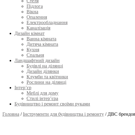
Стеля
Підлога
Вікна
Опалення
Електрообладнання
Каналізація
Дизайн кімнат
Ванна кімната
Дитяча кімната
Кухня
Спальня
Ландшафтний дизайн
Будівлі на ділянці
Дизайн ділянки
Клумби та квітники
Рослини на ділянці
Інтер’єр
Меблі для дому
Стилі інтер’єра
Будівництво і ремонт своїми руками
Головна
/
Інструменти для будівництва і ремонту
/
ДВС брендов 