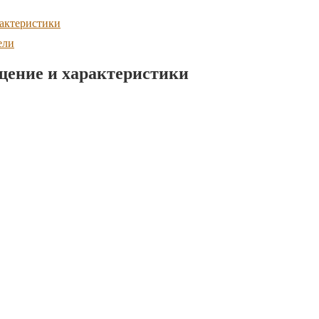
рактеристики
ели
щение и характеристики