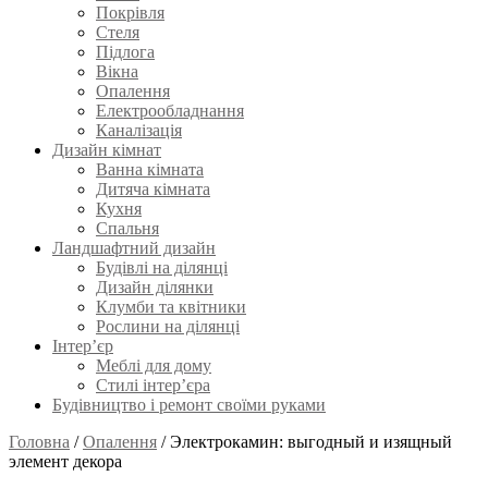
Покрівля
Стеля
Підлога
Вікна
Опалення
Електрообладнання
Каналізація
Дизайн кімнат
Ванна кімната
Дитяча кімната
Кухня
Спальня
Ландшафтний дизайн
Будівлі на ділянці
Дизайн ділянки
Клумби та квітники
Рослини на ділянці
Інтер’єр
Меблі для дому
Стилі інтер’єра
Будівництво і ремонт своїми руками
Головна
/
Опалення
/
Электрокамин: выгодный и изящный
элемент декора