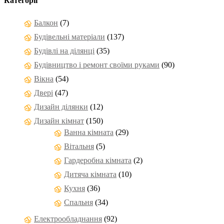
Категорії
Балкон
(7)
Будівельні матеріали
(137)
Будівлі на ділянці
(35)
Будівництво і ремонт своїми руками
(90)
Вікна
(54)
Двері
(47)
Дизайн ділянки
(12)
Дизайн кімнат
(150)
Ванна кімната
(29)
Вітальня
(5)
Гардеробна кімната
(2)
Дитяча кімната
(10)
Кухня
(36)
Спальня
(34)
Електрообладнання
(92)