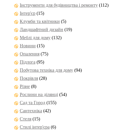
Інструменти для будівництва і ремонту
(112)
Інтер'єр
(15)
Клумби та квітники
(5)
Ландшафтний дизайн
(19)
Меблі для дому
(132)
Новини
(15)
Опалення
(75)
Підлога
(95)
Побутова техніка для дому
(94)
Покрівля
(28)
Різне
(8)
Рослини на ділянці
(54)
Сад та Город
(155)
Сантехніка
(42)
Стеля
(15)
Стилі інтер'єра
(6)