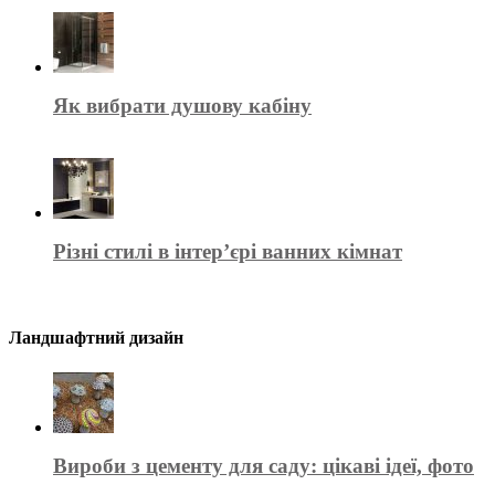
Як вибрати душову кабіну
Різні стилі в інтер’єрі ванних кімнат
Ландшафтний дизайн
Вироби з цементу для саду: цікаві ідеї, фото