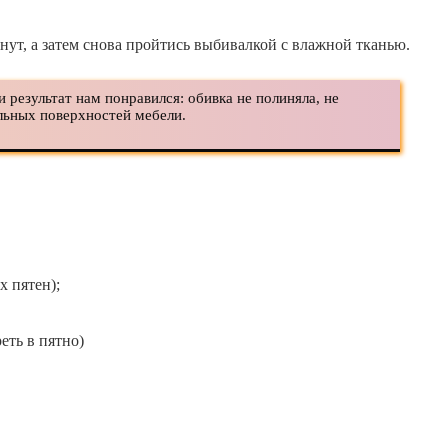
нут, а затем снова пройтись выбивалкой с влажной тканью.
результат нам понравился: обивка не полиняла, не
альных поверхностей мебели.
х пятен);
еть в пятно)