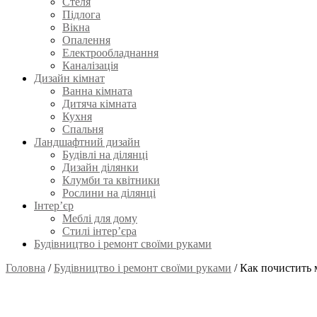
Стеля
Підлога
Вікна
Опалення
Електрообладнання
Каналізація
Дизайн кімнат
Ванна кімната
Дитяча кімната
Кухня
Спальня
Ландшафтний дизайн
Будівлі на ділянці
Дизайн ділянки
Клумби та квітники
Рослини на ділянці
Інтер’єр
Меблі для дому
Стилі інтер’єра
Будівництво і ремонт своїми руками
Головна
/
Будівництво і ремонт своїми руками
/
Как почистить 