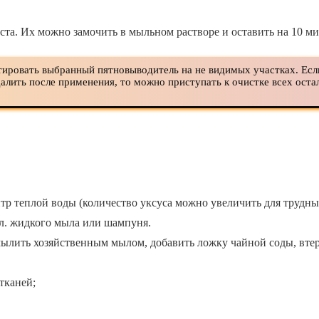
та. Их можно замочить в мыльном растворе и оставить на 10 ми
ировать выбранный пятновыводитель на не видимых участках. Если 
удалить после применения, то можно приступать к очистке всех ост
 литр теплой воды (количество уксуса можно увеличить для трудны
мл. жидкого мыла или шампуня.
ылить хозяйственным мылом, добавить ложку чайной соды, втер
тканей;