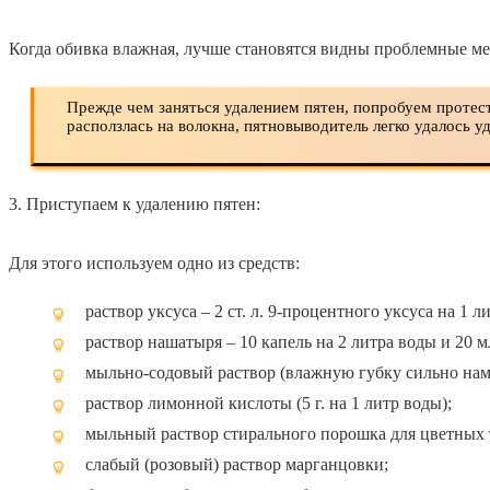
Когда обивка влажная, лучше становятся видны проблемные мес
Прежде чем заняться удалением пятен, попробуем протест
расползлась на волокна, пятновыводитель легко удалось 
3. Приступаем к удалению пятен:
Для этого используем одно из средств:
раствор уксуса – 2 ст. л. 9-процентного уксуса на 1
раствор нашатыря – 10 капель на 2 литра воды и 20 
мыльно-содовый раствор (влажную губку сильно нам
раствор лимонной кислоты (5 г. на 1 литр воды);
мыльный раствор стирального порошка для цветных 
слабый (розовый) раствор марганцовки;