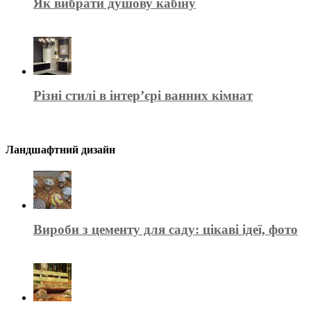
Як вибрати душову кабіну
Різні стилі в інтер’єрі ванних кімнат
Ландшафтний дизайн
Вироби з цементу для саду: цікаві ідеї, фото