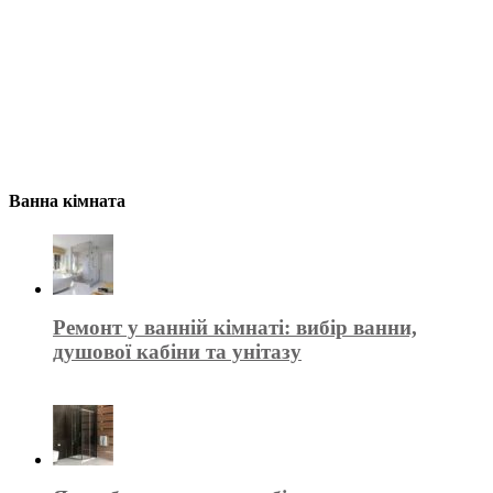
Ванна кімната
Ремонт у ванній кімнаті: вибір ванни,
душової кабіни та унітазу