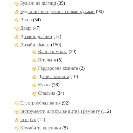
Будівлі на ділянці
(35)
Будівництво і ремонт своїми руками
(90)
Вікна
(54)
Двері
(47)
Дизайн ділянки
(12)
Дизайн кімнат
(150)
Ванна кімната
(29)
Вітальня
(5)
Гардеробна кімната
(2)
Дитяча кімната
(10)
Кухня
(36)
Спальня
(34)
Електрообладнання
(92)
Інструменти для будівництва і ремонту
(112)
Інтер'єр
(15)
Клумби та квітники
(5)