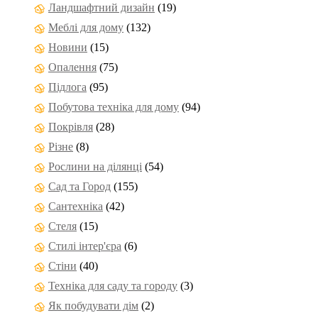
Ландшафтний дизайн
(19)
Меблі для дому
(132)
Новини
(15)
Опалення
(75)
Підлога
(95)
Побутова техніка для дому
(94)
Покрівля
(28)
Різне
(8)
Рослини на ділянці
(54)
Сад та Город
(155)
Сантехніка
(42)
Стеля
(15)
Стилі інтер'єра
(6)
Стіни
(40)
Техніка для саду та городу
(3)
Як побудувати дім
(2)