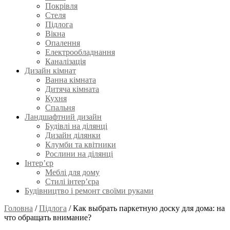
Покрівля
Стеля
Підлога
Вікна
Опалення
Електрообладнання
Каналізація
Дизайн кімнат
Ванна кімната
Дитяча кімната
Кухня
Спальня
Ландшафтний дизайн
Будівлі на ділянці
Дизайн ділянки
Клумби та квітники
Рослини на ділянці
Інтер’єр
Меблі для дому
Стилі інтер’єра
Будівництво і ремонт своїми руками
Головна
/
Підлога
/
Как выбрать паркетную доску для дома: на
что обращать внимание?