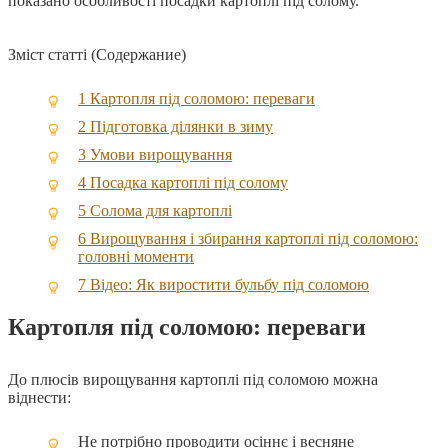
показано особливості посадки картоплі під солому.
Зміст статті (Содержание)
1
Картопля під соломою: переваги
2
Підготовка ділянки в зиму
3
Умови вирощування
4
Посадка картоплі під солому
5
Солома для картоплі
6
Вирощування і збирання картоплі під соломою:
головні моменти
7
Відео: Як виростити бульбу під соломою
Картопля під соломою: переваги
До плюсів вирощування картоплі під соломою можна
віднести:
Не потрібно проводити осіннє і весняне