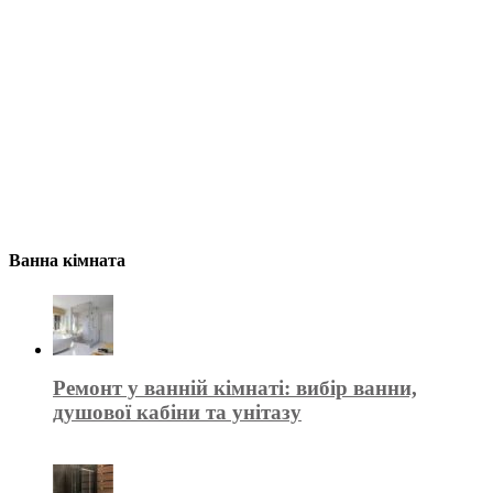
Ванна кімната
Ремонт у ванній кімнаті: вибір ванни,
душової кабіни та унітазу