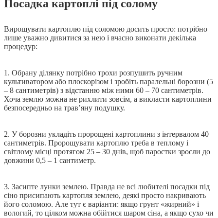
Посадка картоплі під солому
Вирощувати картоплю під соломою досить просто: потрібно
лише уважно дивитися за нею і вчасно виконати декілька
процедур:
1. Обрану ділянку потрібно трохи розпушить ручним
культиватором або плоскорізом і зробіть паралельні борозни (5
‒ 8 сантиметрів) з відстанню між ними 60 ‒ 70 сантиметрів.
Хоча землю можна не рихлити зовсім, а викласти картоплини
безпосередньо на трав’яну подушку.
2. У борозни укладіть пророщені картоплини з інтервалом 40
сантиметрів. Пророщувати картоплю треба в теплому і
світлому місці протягом 25 ‒ 30 днів, щоб паростки зросли до
довжини 0,5 ‒ 1 сантиметр.
3. Засипте лунки землею. Правда не всі любителі посадки під
сіно присипають картопля землею, деякі просто накривають
його соломою. Але тут є варіанти: якщо грунт «жирний» і
вологий, то цілком можна обійтися шаром сіна, а якщо сухо чи