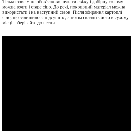
Тільки зовсім не обов’язково шукати свіжу і добірну солому ‒
можна взяти і старе сіно. До речі, покривний матеріал можна
використати і на наступний сезон. Після збирання картоплі
сіно, що залишилося підсушіть , а потім складіть його в сухому
місці і зберігайте до весни.