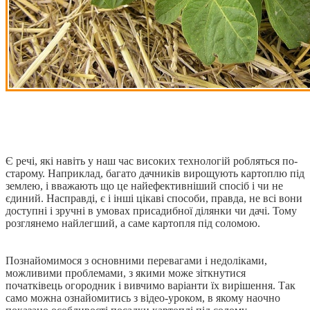
Є речі, які навіть у наш час високих технологій робляться по-
старому. Наприклад, багато дачників вирощують картоплю під
землею, і вважають що це найефективніший спосіб і чи не
єдиний. Насправді, є і інші цікаві способи, правда, не всі вони
доступні і зручні в умовах присадибної ділянки чи дачі. Тому
розглянемо найлегший, а саме картопля під соломою.
Познайомимося з основними перевагами і недоліками,
можливими проблемами, з якими може зіткнутися
початківець огородник і вивчимо варіанти їх вирішення. Так
само можна ознайомитись з відео-уроком, в якому наочно