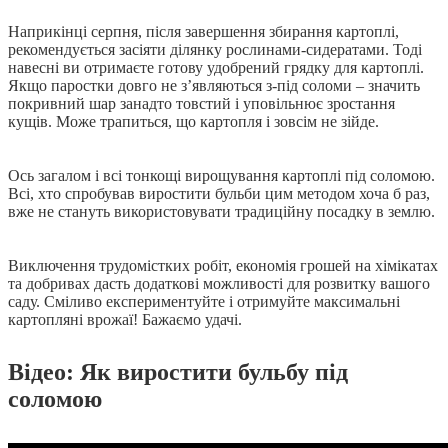
Наприкінці серпня, після завершення збирання картоплі,
рекомендується засіяти ділянку рослинами-сидератами. Тоді
навесні ви отримаєте готову удобрений грядку для картоплі.
Якщо паростки довго не з’являються з-під соломи ‒ значить
покривний шар занадто товстий і уповільнює зростання
кущів. Може трапиться, що картопля і зовсім не зійде.
Ось загалом і всі тонкощі вирощування картоплі під соломою.
Всі, хто спробував виростити бульби цим методом хоча б раз,
вже не стануть використовувати традиційну посадку в землю.
Виключення трудомістких робіт, економія грошей на хімікатах
та добривах дасть додаткові можливості для розвитку вашого
саду. Сміливо експериментуйте і отримуйте максимальні
картопляні врожаї! Бажаємо удачі.
Відео:
Як виростити бульбу під
соломою