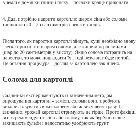
в землі є домішки глини і піску ‒ посадки краще прикопати.
4. Далі потрібно накрити картоплю шаром сіна або соломи
товщиною 20 ‒ 25 сантиметрів і чекати сходів.
Після того, як паростки картоплі зійдуть, кущі необхідно знову
злегка присипати шаром соломи, але лише між рослинами
(шар до 20 сантиметрів у висоту). Якщо солома потрапить на
паростки, то може пошкодити їх і тоді результат буде не той.
Це остання процедура ‒ догляд за картоплею закінчено.
Солома для картоплі
Садівники експериментують із зазначеним методом
вирощування картоплі ‒ замість соломи вони пробують
використовувати свіжоскошену або ж висушену траву. І,
звичайно, урожай картоплі отримують не гірше. Проте фахівці
все ж рекомендують сіно або солому, так як бур’яни гірше
захищають бульби і недостатньо удобрюють грунт.