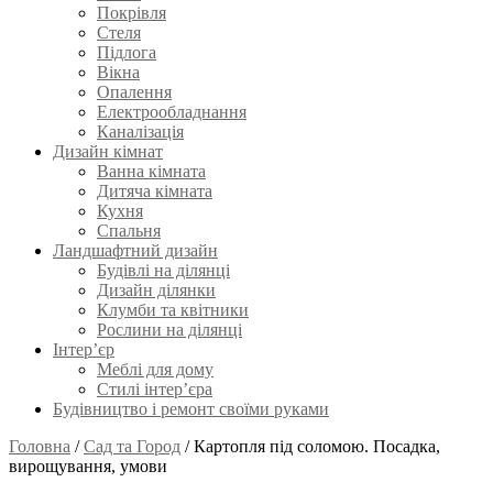
Покрівля
Стеля
Підлога
Вікна
Опалення
Електрообладнання
Каналізація
Дизайн кімнат
Ванна кімната
Дитяча кімната
Кухня
Спальня
Ландшафтний дизайн
Будівлі на ділянці
Дизайн ділянки
Клумби та квітники
Рослини на ділянці
Інтер’єр
Меблі для дому
Стилі інтер’єра
Будівництво і ремонт своїми руками
Головна
/
Сад та Город
/
Картопля під соломою. Посадка,
вирощування, умови