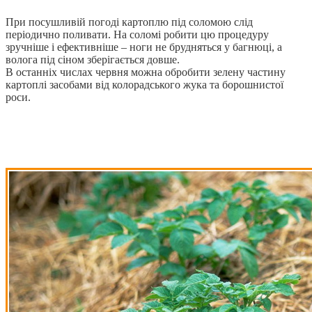
При посушливій погоді картоплю під соломою слід
періодично поливати. На соломі робити цю процедуру
зручніше і ефективніше ‒ ноги не брудняться у багнюці, а
волога під сіном зберігається довше.
В останніх числах червня можна обробити зелену частину
картоплі засобами від колорадського жука та борошнистої
роси.