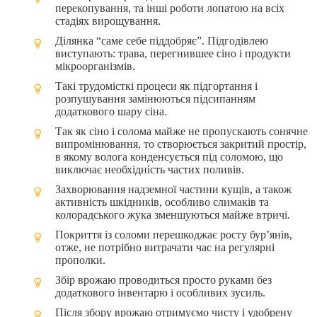
перекопування, та інші роботи лопатою на всіх
стадіях вирощування.
Ділянка “саме себе піддобряє”. Підгодівлею
виступають: трава, перегнившее сіно і продукти
мікроорганізмів.
Такі трудомісткі процеси як підгортання і
розпушування замінюються підсипанням
додаткового шару сіна.
Так як сіно і солома майже не пропускають сонячне
випромінювання, то створюється закритий простір,
в якому волога конденсується під соломою, що
виключає необхідність частих поливів.
Захворювання надземної частини кущів, а також
активність шкідників, особливо слимаків та
колорадського жука зменшуються майже втричі.
Покриття із соломи перешкоджає росту бур’янів,
отже, не потрібно витрачати час на регулярні
прополки.
Збір врожаю проводиться просто руками без
додаткового інвентарю і особливих зусиль.
Після збору врожаю отримуємо чисту і удобрену