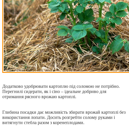
Додатково удобрювати картоплю під соломою не потрібно.
Перегнилі сидерати, як і сіно ‒ ідеальне добриво для
отримання рясного врожаю картоплі.
Глибина посадки дає можливість збирати врожай картоплі без
використання лопати. Досить розгребти солому руками і
витягнути стебла разом з коренеплодами.