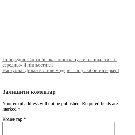
Попередня:
Сорти білокачанної капусти: ранньостиглі -,
середньо- й пізньостиглі
Наступна:
Диван в стиле модерн – под любой интерьер!
Залишити коментар
Your email address will not be published. Required fields are
marked
*
Коментар
*