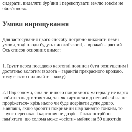
сидерати, видаляти бур’яни і перекопувати землю зовсім не
обов’язково.
Умови вирощування
Для застосування цього способу потрібно виконати певні
умови, тоді плоди будуть високої якості, а врожай ‒ рясний.
Ось список основних вимог:
1. Ґрунт перед посадкою картоплі повинен бути розпушеним і
достатньо вологим (волога ‒ гарантія прекрасного врожаю,
тому вчасно поливайте грядку).
2. Шар соломи, сіна чи іншого покривного матеріалу не варто
робити занадто товстим, так як картопля від нестачі світла не
проріжеться» крізь нього чи буде дозрівати дуже довго.
Навпаки, якщо зробити покривний шар занадто тонким, то
грунт пересихає і картопля не дозріє. Також потрібно
пам’ятати, що солома може «осісти» майже на 50 відсотків.