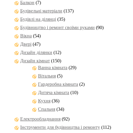
Балкон
(7)
Будівельні матеріали
(137)
Будівлі на ділянці
(35)
Будівництво і ремонт своїми руками
(90)
Вікна
(54)
Двері
(47)
Дизайн ділянки
(12)
Дизайн кімнат
(150)
Ванна кімната
(29)
Вітальня
(5)
Гардеробна кімната
(2)
Дитяча кімната
(10)
Кухня
(36)
Спальня
(34)
Електрообладнання
(92)
Інструменти для будівництва і ремонту
(112)