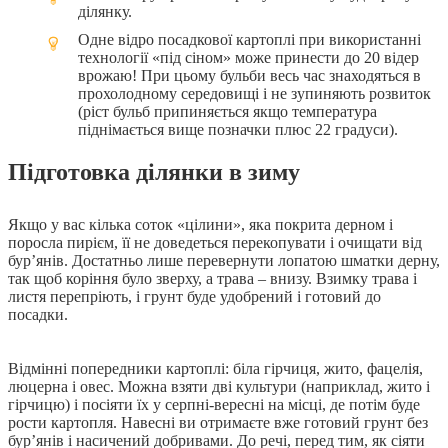
ділянку.
Одне відро посадкової картоплі при використанні
технології «під сіном» може принести до 20 відер
врожаю! При цьому бульби весь час знаходяться в
прохолодному середовищі і не зупиняють розвиток
(ріст бульб припиняється якщо температура
піднімається вище позначки плюс 22 градуси).
Підготовка ділянки в зиму
Якщо у вас кілька соток «цілини», яка покрита дерном і
поросла пирієм, її не доведеться перекопувати і очищати від
бур’янів. Достатньо лише перевернути лопатою шматки дерну,
так щоб коріння було зверху, а трава ‒ внизу. Взимку трава і
листя перепріють, і грунт буде удобрений і готовий до
посадки.
Відмінні попередники картоплі: біла гірчиця, жито, фацелія,
люцерна і овес. Можна взяти дві культури (наприклад, жито і
гірчицю) і посіяти їх у серпні-вересні на місці, де потім буде
рости картопля. Навесні ви отримаєте вже готовий грунт без
бур’янів і насичений добривами. До речі, перед тим, як сіяти