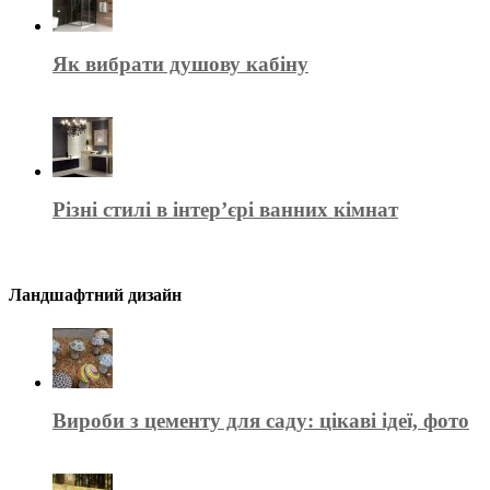
Як вибрати душову кабіну
Різні стилі в інтер’єрі ванних кімнат
Ландшафтний дизайн
Вироби з цементу для саду: цікаві ідеї, фото