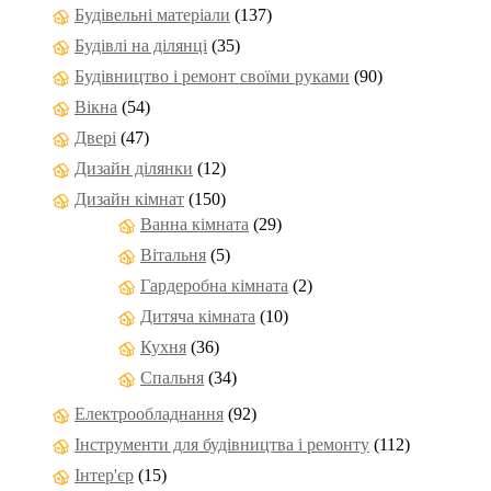
Будівельні матеріали
(137)
Будівлі на ділянці
(35)
Будівництво і ремонт своїми руками
(90)
Вікна
(54)
Двері
(47)
Дизайн ділянки
(12)
Дизайн кімнат
(150)
Ванна кімната
(29)
Вітальня
(5)
Гардеробна кімната
(2)
Дитяча кімната
(10)
Кухня
(36)
Спальня
(34)
Електрообладнання
(92)
Інструменти для будівництва і ремонту
(112)
Інтер'єр
(15)