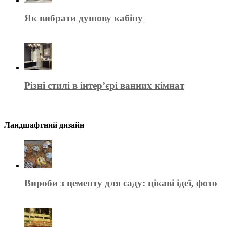
Як вибрати душову кабіну
Різні стилі в інтер’єрі ванних кімнат
Ландшафтний дизайн
Вироби з цементу для саду: цікаві ідеї, фото