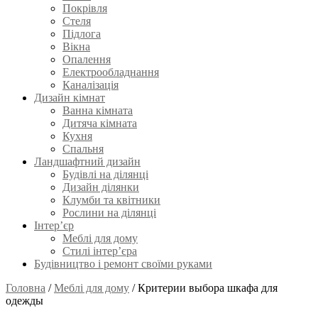
Покрівля
Стеля
Підлога
Вікна
Опалення
Електрообладнання
Каналізація
Дизайн кімнат
Ванна кімната
Дитяча кімната
Кухня
Спальня
Ландшафтний дизайн
Будівлі на ділянці
Дизайн ділянки
Клумби та квітники
Рослини на ділянці
Інтер’єр
Меблі для дому
Стилі інтер’єра
Будівництво і ремонт своїми руками
Головна
/
Меблі для дому
/
Критерии выбора шкафа для
одежды