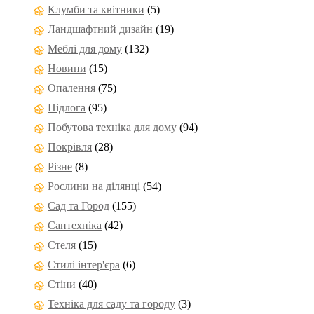
Клумби та квітники
(5)
Ландшафтний дизайн
(19)
Меблі для дому
(132)
Новини
(15)
Опалення
(75)
Підлога
(95)
Побутова техніка для дому
(94)
Покрівля
(28)
Різне
(8)
Рослини на ділянці
(54)
Сад та Город
(155)
Сантехніка
(42)
Стеля
(15)
Стилі інтер'єра
(6)
Стіни
(40)
Техніка для саду та городу
(3)