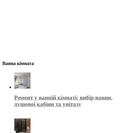
Ванна кімната
Ремонт у ванній кімнаті: вибір ванни,
душової кабіни та унітазу