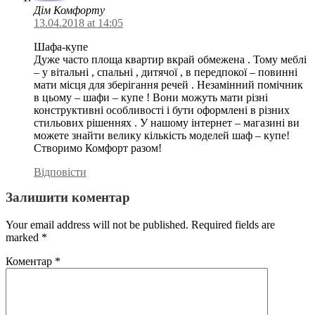
Дім Комфорту
13.04.2018 at 14:05
Шафа-купе
Дуже часто площа квартир вкрай обмежена . Тому меблі
– у вітальні , спальні , дитячої , в передпокої – повинні
мати місця для зберігання речей . Незамінний помічник
в цьому – шафи – купе ! Вони можуть мати різні
конструктивні особливості і бути оформлені в різних
стильових рішеннях . У нашому інтернет – магазині ви
можете знайти велику кількість моделей шаф – купе!
Створимо Комфорт разом!
Відповісти
Залишити коментар
Your email address will not be published. Required fields are
marked
*
Коментар
*