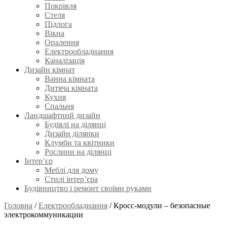
Покрівля
Стеля
Підлога
Вікна
Опалення
Електрообладнання
Каналізація
Дизайн кімнат
Ванна кімната
Дитяча кімната
Кухня
Спальня
Ландшафтний дизайн
Будівлі на ділянці
Дизайн ділянки
Клумби та квітники
Рослини на ділянці
Інтер’єр
Меблі для дому
Стилі інтер’єра
Будівництво і ремонт своїми руками
Головна
/
Електрообладнання
/
Кросс-модули – безопасные
электрокоммуникации