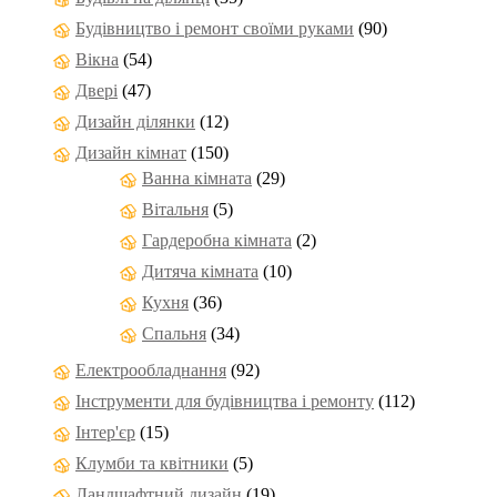
Будівництво і ремонт своїми руками
(90)
Вікна
(54)
Двері
(47)
Дизайн ділянки
(12)
Дизайн кімнат
(150)
Ванна кімната
(29)
Вітальня
(5)
Гардеробна кімната
(2)
Дитяча кімната
(10)
Кухня
(36)
Спальня
(34)
Електрообладнання
(92)
Інструменти для будівництва і ремонту
(112)
Інтер'єр
(15)
Клумби та квітники
(5)
Ландшафтний дизайн
(19)