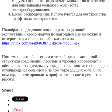
модуля. Позволяют подключать множество ответвлений
для запитывания большого количества
электрооборудования.
Блоки распределения. Используются для обустройства
трехфазных электрощитов.
Подобрать подходящие для конкретных условий
эксплуатации кросс-модули по выгодным ценам можно в
интернет-магазине из онлайн-каталога на
https://vitox.com.ua/g94638711-kross-moduli-iek
.
Помимо приятной эстетики и четкой организационной
структуры соединений, простые и удобные кросс-модули
обеспечивают надежные, упорядоченные контакты проводки,
отличающейся сечением и типом токоведущих жил. С их
помощью легче проводить профилактические и ремонтные
работы.
Share !