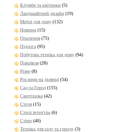
Клумби та квітники
(5)
Ландшафтний дизайн
(19)
Меблі для дому
(132)
Новини
(15)
Опалення
(75)
Підлога
(95)
Побутова техніка для дому
(94)
Покрівля
(28)
Різне
(8)
Рослини на ділянці
(54)
Сад та Город
(155)
Сантехніка
(42)
Стеля
(15)
Стилі інтер'єра
(6)
Стіни
(40)
Техніка для саду та городу
(3)