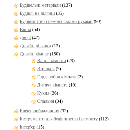
Будівельні матеріали
(137)
Будівлі на ділянці
(35)
Будівництво і ремонт своїми руками
(90)
Вікна
(54)
Двері
(47)
Дизайн ділянки
(12)
Дизайн кімнат
(150)
Ванна кімната
(29)
Вітальня
(5)
Гардеробна кімната
(2)
Дитяча кімната
(10)
Кухня
(36)
Спальня
(34)
Електрообладнання
(92)
Інструменти для будівництва і ремонту
(112)
Інтер'єр
(15)