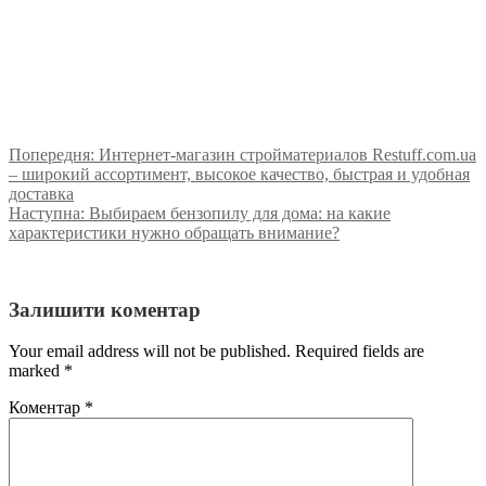
Попередня:
Интернет-магазин стройматериалов Restuff.com.ua
– широкий ассортимент, высокое качество, быстрая и удобная
доставка
Наступна:
Выбираем бензопилу для дома: на какие
характеристики нужно обращать внимание?
Залишити коментар
Your email address will not be published. Required fields are
marked
*
Коментар
*