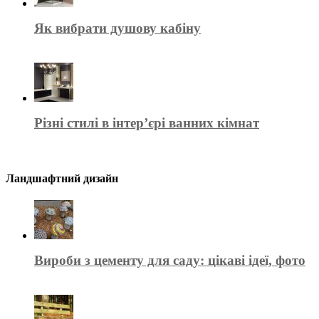
Як вибрати душову кабіну
Різні стилі в інтер’єрі ванних кімнат
Ландшафтний дизайн
Вироби з цементу для саду: цікаві ідеї, фото