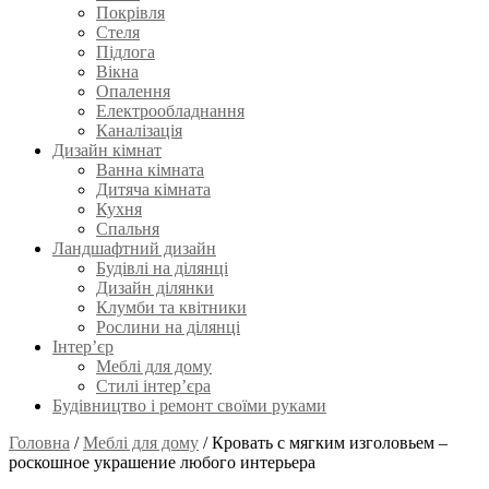
Покрівля
Стеля
Підлога
Вікна
Опалення
Електрообладнання
Каналізація
Дизайн кімнат
Ванна кімната
Дитяча кімната
Кухня
Спальня
Ландшафтний дизайн
Будівлі на ділянці
Дизайн ділянки
Клумби та квітники
Рослини на ділянці
Інтер’єр
Меблі для дому
Стилі інтер’єра
Будівництво і ремонт своїми руками
Головна
/
Меблі для дому
/
Кровать с мягким изголовьем –
роскошное украшение любого интерьера