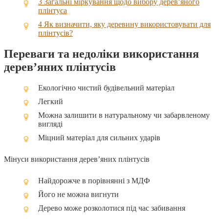
3
Загальні міркування щодо вибору дерев’яного
плінтуса
4
Як визначити, яку деревину використовувати для
плінтусів?
Переваги та недоліки використання
дерев’яних плінтусів
Екологічно чистий будівельний матеріал
Легкий
Можна залишити в натуральному чи забарвленому
вигляді
Міцний матеріал для сильних ударів
Мінуси використання дерев’яних плінтусів
Найдорожче в порівнянні з МДФ
Його не можна вигнути
Дерево може розколотися під час забивання