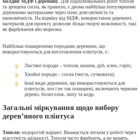
молдінг МДФ і деревину
. Для оздоблювальних робіт тополя
та зрощена сосна, як правило, є двома найбільш популярними
деревними матеріалами через їхню довговічність та
економічність. На відміну від МДФ, використання деревних
матеріалів для проекту дозволяє більш творчі можливості, такі
як фарбування або морилка.
Найбільш поширеними породами деревини, що
використовуються для виготовлення плінтусів, є:
Листяні породи – тополя, вишня, дуб, клен, горіх;
Хвойні породи – сосна (чиста, сучковата);
Інші види деревини, що використовуються для
плінтусів, хоч і не так поширені, включають червоне
дерево, болиголов, липу та кедр.
Загальні міркування щодо вибору
дерев’яного плінтуса
Тополя:
недорогий варіант. Вважається легким у роботі через
відсутність щільності. Тополя часто фарбують, а не морять.