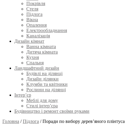
Покрівля
Стеля
Підлога
Вікна
Опалення
Електрообладнання
Каналізація
Дизайн кімнат
Ванна кімната
Дитяча кімната
Кухня
Спальня
Ландшафтний дизайн
Будівлі на ділянці
Дизайн ділянки
Клумби та квітники
Рослини на ділянці
Інтер’єр
Меблі для дому
Стилі інтер’єра
Будівництво і ремонт своїми руками
Головна
/
Підлога
/
Поради по вибору дерев’яного плінтуса