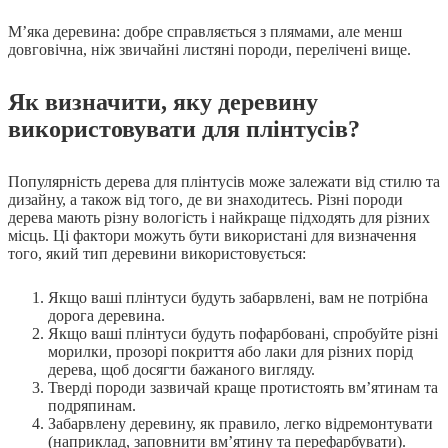
М’яка деревина: добре справляється з плямами, але менш
довговічна, ніж звичайні листяні породи, перелічені вище.
Як визначити, яку деревину
використовувати для плінтусів?
Популярність дерева для плінтусів може залежати від стилю та
дизайну, а також від того, де ви знаходитесь. Різні породи
дерева мають різну вологість і найкраще підходять для різних
місць. Ці фактори можуть бути використані для визначення
того, який тип деревини використовується:
Якщо ваші плінтуси будуть забарвлені, вам не потрібна
дорога деревина.
Якщо ваші плінтуси будуть пофарбовані, спробуйте різні
морилки, прозорі покриття або лаки для різних порід
дерева, щоб досягти бажаного вигляду.
Тверді породи зазвичай краще протистоять вм’ятинам та
подряпинам.
Забарвлену деревину, як правило, легко відремонтувати
(наприклад, заповнити вм’ятину та перефарбувати).