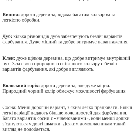
Вишня:
дорога деревина, відома багатим кольором та
легкістю обробки.
Дуб:
кілька різновидів дуба забезпечують безліч варіантів
фарбування. Дуже міцний та добре витримує навантаження.
Клен:
дуже щільна деревина, що добре витримує внутрішній
рух. З-за свого природного світлішого кольору є безліч
варіантів фарбування, які добре виглядають.
Волоський горіх:
дорога деревина, але дуже міцна.
Природний чорний колір обмежує можливості фарбування.
Сосна: Менш дорогий варіант, з яким легко працювати. Більш
легкі варіації надають більше можливостей для фарбування.
Багато варіантів сосни є «зчленованими», коли менші дошки
з’єднуються у довгі шматки. Деяким домовласникам такий
вигляд не подобається.