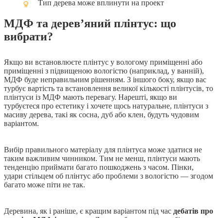
Тип дерева може вплинути на проект
МДФ та дерев’яний плінтус: що
вибрати?
Якщо ви встановлюєте плінтус у вологому приміщенні або
приміщенні з підвищеною вологістю (наприклад, у ванній),
МДФ буде неправильним рішенням. З іншого боку, якщо вас
турбує вартість та встановлення великої кількості плінтусів, то
плінтуси із МДФ мають перевагу. Нарешті, якщо ви
турбуєтеся про естетику і хочете щось натуральне, плінтуси з
масиву дерева, такі як сосна, дуб або клен, будуть чудовим
варіантом.
Вибір правильного матеріалу для плінтуса може здатися не
таким важливим чинником. Тим не менш, плінтуси мають
тенденцію приймати багато пошкоджень з часом. Пінки,
удари стільцем об плінтус або проблеми з вологістю — згодом
багато може піти не так.
Деревина, як і раніше, є кращим варіантом під час
дебатів про