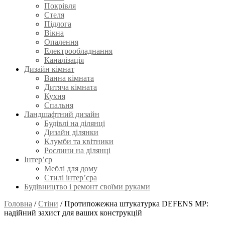
Покрівля
Стеля
Підлога
Вікна
Опалення
Електрообладнання
Каналізація
Дизайн кімнат
Ванна кімната
Дитяча кімната
Кухня
Спальня
Ландшафтний дизайн
Будівлі на ділянці
Дизайн ділянки
Клумби та квітники
Рослини на ділянці
Інтер’єр
Меблі для дому
Стилі інтер’єра
Будівництво і ремонт своїми руками
Головна
/
Стіни
/
Протипожежна штукатурка DEFENS MP:
надійний захист для ваших конструкцій