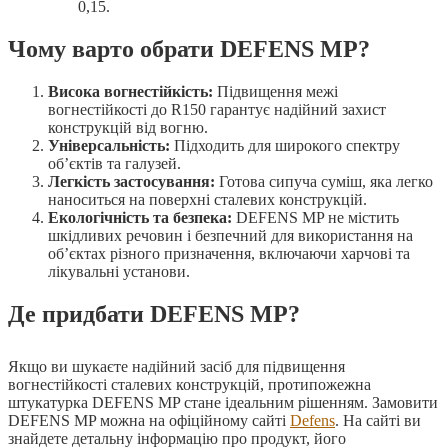
0,15.
Чому варто обрати DEFENS MP?
Висока вогнестійкість:
Підвищення межі
вогнестійкості до R150 гарантує надійний захист
конструкцій від вогню.
Універсальність:
Підходить для широкого спектру
об’єктів та галузей.
Легкість застосування:
Готова сипуча суміш, яка легко
наноситься на поверхні сталевих конструкцій.
Екологічність та безпека:
DEFENS MP не містить
шкідливих речовин і безпечний для використання на
об’єктах різного призначення, включаючи харчові та
лікувальні установи.
Де придбати DEFENS MP?
Якщо ви шукаєте надійний засіб для підвищення
вогнестійкості сталевих конструкцій, протипожежна
штукатурка DEFENS MP стане ідеальним рішенням. Замовити
DEFENS MP можна на офіційному сайті
Defens
. На сайті ви
знайдете детальну інформацію про продукт, його