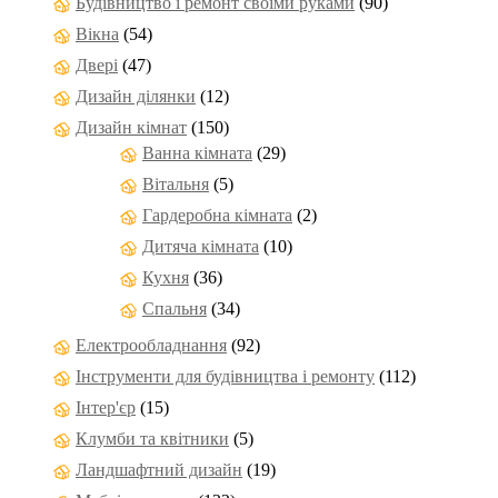
Будівництво і ремонт своїми руками
(90)
Вікна
(54)
Двері
(47)
Дизайн ділянки
(12)
Дизайн кімнат
(150)
Ванна кімната
(29)
Вітальня
(5)
Гардеробна кімната
(2)
Дитяча кімната
(10)
Кухня
(36)
Спальня
(34)
Електрообладнання
(92)
Інструменти для будівництва і ремонту
(112)
Інтер'єр
(15)
Клумби та квітники
(5)
Ландшафтний дизайн
(19)