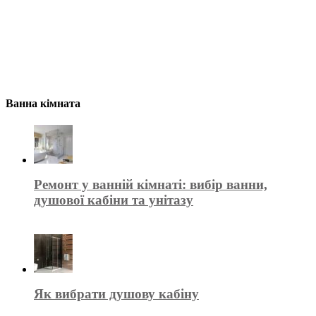
Ванна кімната
Ремонт у ванній кімнаті: вибір ванни,
душової кабіни та унітазу
Як вибрати душову кабіну