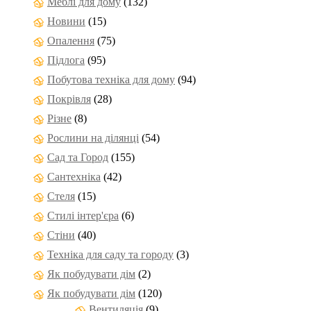
Меблі для дому
(132)
Новини
(15)
Опалення
(75)
Підлога
(95)
Побутова техніка для дому
(94)
Покрівля
(28)
Різне
(8)
Рослини на ділянці
(54)
Сад та Город
(155)
Сантехніка
(42)
Стеля
(15)
Стилі інтер'єра
(6)
Стіни
(40)
Техніка для саду та городу
(3)
Як побудувати дім
(2)
Як побудувати дім
(120)
Вентиляція
(9)