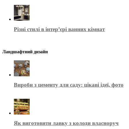
Різні стилі в інтер’єрі ванних кімнат
Ландшафтний дизайн
Вироби з цементу для саду: цікаві ідеї, фото
Як виготовити лавку з колоди власноруч