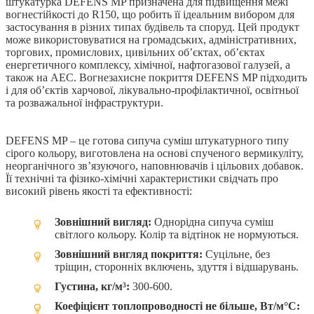
штукатурка DEFENS MP призначена для підвищення межі
вогнестійкості до R150, що робить її ідеальним вибором для
застосування в різних типах будівель та споруд. Цей продукт
може використовуватися на громадських, адміністративних,
торгових, промислових, цивільних об’єктах, об’єктах
енергетичного комплексу, хімічної, нафтогазової галузей, а
також на АЕС. Вогнезахисне покриття DEFENS MP підходить
і для об’єктів харчової, лікувально-профілактичної, освітньої
та розважальної інфраструктури.
DEFENS MP – це готова сипуча суміш штукатурного типу
сірого кольору, виготовлена на основі спученого вермикуліту,
неорганічного зв’язуючого, наповнювачів і цільових добавок.
Її технічні та фізико-хімічні характеристики свідчать про
високий рівень якості та ефективності:
Зовнішний вигляд:
Однорідна сипуча суміш
світлого кольору. Колір та відтінок не нормуються.
Зовнішний вигляд покриття:
Суцільне, без
тріщин, сторонніх включень, здуття і відшарувань.
Густина, кг/м³:
300-600.
Коефіцієнт топлопроводності не більше, Вт/м°С: