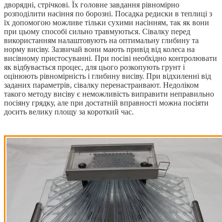
дворядні, стрічкові. Їх головне завдання рівномірно
розподілити насіння по борозні. Посадка редиски в теплиці з
їх допомогою можливе тільки сухими насінням, так як вони
при цьому способі сильно травмуються. Сівалку перед
використанням налаштовують на оптимальну глибину та
норму висіву. Зазвичай вони мають привід від колеса на
висівному пристосуванні. При посіві необхідно контролювати
як відбувається процес, для цього розкопують грунт і
оцінюють рівномірність і глибину висіву. При відхиленні від
заданих параметрів, сівалку перенастраивают. Недоліком
такого методу висіву є неможливість виправити неправильно
посіяну грядку, але при достатній вправності можна посіяти
досить велику площу за короткий час.