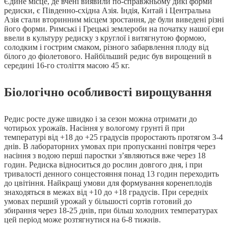
Єдине місце, де вчені виявили по-справжньому дикі форми
редиски, є Південно-східна Азія. Індія, Китай і Центральна
Азія стали вторинним місцем зростання, де були виведені різні
його форми. Римські і Грецькі землероби на початку нашої ери
ввели в культуру редиску з круглої і витягнутою формою,
солодким і гострим смаком, різного забарвлення плоду від
білого до фіолетового. Найбільший редис був вирощений в
середині 16-го століття масою 45 кг.
Біологічно особливості вирощування
Редис росте дуже швидко і за сезон можна отримати до
чотирьох урожаїв. Насіння у вологому грунті й при
температурі від +18 до +25 градусів проростають протягом 3-4
днів. В лабораторних умовах при пропусканні повітря через
насіння з водою перші паростки з’являються вже через 18
годин. Редиска відноситься до рослин довгого дня, і при
тривалості денного сонцестояння понад 13 годин переходить
до цвітіння. Найкращі умови для формування коренеплодів
знаходяться в межах від +10 до +18 градусів. При середніх
умовах перший урожай у більшості сортів готовий до
збирання через 18-25 днів, при більш холодних температурах
цей період може розтягнутися на 6-8 тижнів.