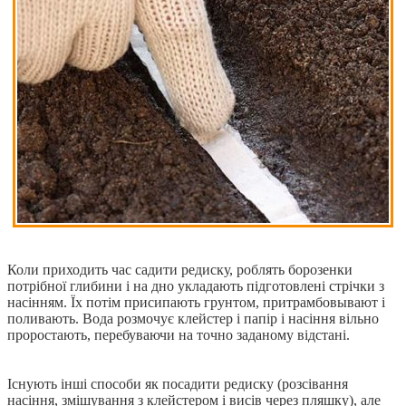
Коли приходить час садити редиску, роблять борозенки
потрібної глибини і на дно укладають підготовлені стрічки з
насінням. Їх потім присипають грунтом, притрамбовывают і
поливають. Вода розмочує клейстер і папір і насіння вільно
проростають, перебуваючи на точно заданому відстані.
Існують інші способи як посадити редиску (розсівання
насіння, змішування з клейстером і висів через пляшку), але