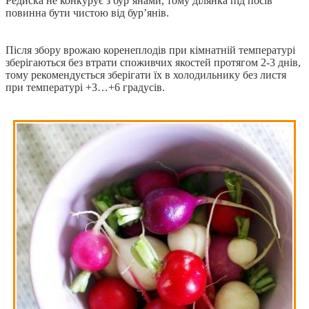
Редиска не конкурує з бур’янами, тому ділянка під посів
повинна бути чистою від бур’янів.
Після збору врожаю коренеплодів при кімнатній температурі
зберігаються без втрати споживчих якостей протягом 2-3 днів,
тому рекомендується зберігати їх в холодильнику без листя
при температурі +3…+6 градусів.