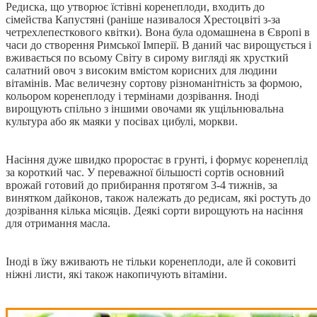
Редиска, що утворює їстівні коренеплоди, входить до
сімейства Капустяні (раніше називалося Хрестоцвіті з-за
четрехлепесткового квітки). Вона була одомашнена в Європі в
часи до створення Римської Імперії. В даний час вирощується і
вживається по всьому Світу в сирому вигляді як хрусткий
салатний овоч з високим вмістом корисних для людини
вітамінів. Має величезну сортову різноманітність за формою,
кольором коренеплоду і термінами дозрівання. Іноді
вирощують спільно з іншими овочами як ущільнювальна
культура або як маяки у посівах цибулі, моркви.
Насіння дуже швидко проростає в грунті, і формує коренеплід
за короткий час. У переважної більшості сортів основний
врожай готовий до прибирання протягом 3-4 тижнів, за
винятком дайконов, також належать до редисам, які ростуть до
дозрівання кілька місяців. Деякі сорти вирощують на насіння
для отримання масла.
Іноді в їжу вживають не тільки коренеплоди, але й соковиті
ніжні листи, які також накопичують вітаміни.