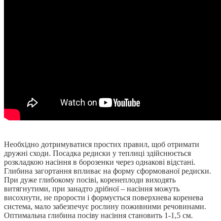
Необхідно дотримуватися простих правил, щоб отримати
дружні сходи. Посадка редиски у теплиці здійснюється
розкладкою насіння в борозенки через однакові відстані.
Глибина загортання впливає на форму сформованої редиски.
При дуже глибокому посіві, коренеплоди виходять
витягнутими, при занадто дрібної – насіння можуть
висохнути, не прорости і формується поверхнева коренева
система, мало забезпечує рослину поживними речовинами.
Оптимальна глибина посіву насіння становить 1-1,5 см.