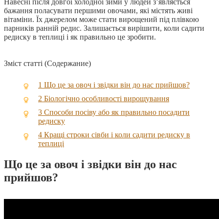
Навесні після довгої холодної зими у людей з’являється
бажання поласувати першими овочами, які містять живі
вітаміни. Їх джерелом може стати вирощений під плівкою
парників ранній редис. Залишається вирішити, коли садити
редиску в теплиці і як правильно це зробити.
Зміст статті (Содержание)
1
Що це за овоч і звідки він до нас прийшов?
2
Біологічно особливості вирощування
3
Способи посіву або як правильно посадити
редиску
4
Кращі строки сівби і коли садити редиску в
теплиці
Що це за овоч і звідки він до нас
прийшов?