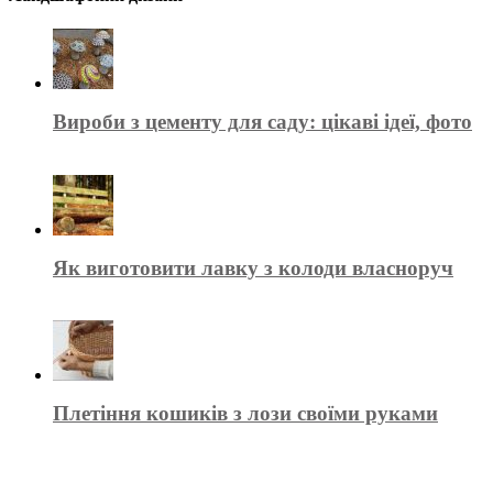
Вироби з цементу для саду: цікаві ідеї, фото
Як виготовити лавку з колоди власноруч
Плетіння кошиків з лози своїми руками