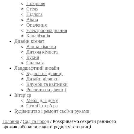
Покрівля
Стеля
Підлога
Вікна
Опалення
Електрообладнання
Каналізація
Дизайн кімнат
Ванна кімната
Дитяча кімната
Кухня
Спальня
Ландшафтний дизайн
Будівлі на ділянці
Дизайн ділянки
Клумби та квітники
Рослини на ділянці
Інтер’єр
Меблі для дому
Стилі інтер’єра
Будівництво і ремонт своїми руками
Головна
/
Сад та Город
/
Розкриваємо секрети раннього
врожаю або коли садити редиску в теплиці