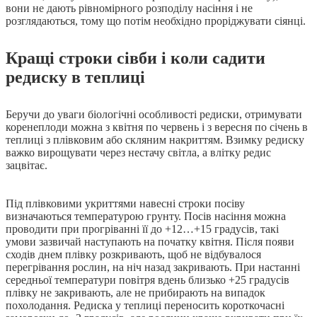
вони не дають рівномірного розподілу насіння і не
розглядаються, тому що потім необхідно проріджувати сіянці.
Кращі строки сівби і коли садити
редиску в теплиці
Беручи до уваги біологічні особливості редиски, отримувати
коренеплоди можна з квітня по червень і з вересня по січень в
теплиці з плівковим або скляним накриттям. Взимку редиску
важко вирощувати через нестачу світла, а влітку редис
зацвітає.
Під плівковими укриттями навесні строки посіву
визначаються температурою грунту. Посів насіння можна
проводити при прогріванні її до +12…+15 градусів, такі
умови зазвичай наступають на початку квітня. Після появи
сходів днем плівку розкривають, щоб не відбувалося
перегрівання рослин, на ніч назад закривають. При настанні
середньої температури повітря вдень близько +25 градусів
плівку не закривають, але не прибирають на випадок
похолодання. Редиска у теплиці переносить короткочасні