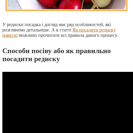
У редиски посадка і догляд має ряд особливостей, які
розглянемо детальніше. А в статті
Як посадити редиску
навесні
можливо прочитати всі правила даного процесу.
Способи посіву або як правильно
посадити редиску