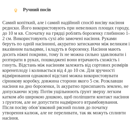
Ручний посів
Самий копіткий, але і самий надійний спосіб висіву насіння
редиски. Його використовують при невеликих площах городу,
до 10 м кв. Спочатку на грядці роблять борозенку глибиною 1-
2 см. Використовують сухі або замочені насіння. Руками
беруть по одній насінинні, акуратно затискаючи між великим і
вказівним пальцями, і кладуть в борозенку. Насіння мають
досить ніжні покриви, тому їх не можна сильно здавлювати і
розтирати в руках, пошкоджені вони втрачають схожість і
гинуть. Відстань між насінням залежить від сортових розмірів
коренеплоду і коливається від 4 до 10 см. Для зручності
відмірювання однакової відстані можна використовувати
сірникову коробку, довжина сторони якого 5 см. Розклавши
насіння на дно борозенки, їх акуратно присипають землею, не
допускаючи зсуву. Потім ущільнюють ґрунт зверху легким
катком або широкою дошкою, щоб поліпшити контакт насіння
з ґрунтом, але не допустити надмірного втрамбовування.
Після посіву обов’язковий рясний полив до початку
утворення калюж, але не переливати, так як можуть спливти
насіння.