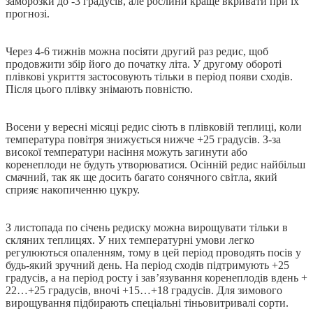
заморозки до -3 градусів, але рослини краще вкривати при їх
прогнозі.
Через 4-6 тижнів можна посіяти другий раз редис, щоб
продовжити збір його до початку літа. У другому обороті
плівкові укриття застосовують тільки в період появи сходів.
Після цього плівку знімають повністю.
Восени у вересні місяці редис сіють в плівковій теплиці, коли
температура повітря знижується нижче +25 градусів. З-за
високої температури насіння можуть загинути або
коренеплоди не будуть утворюватися. Осінній редис найбільш
смачний, так як ще досить багато сонячного світла, який
сприяє накопиченню цукру.
З листопада по січень редиску можна вирощувати тільки в
скляних теплицях. У них температурні умови легко
регулюються опаленням, тому в цей період проводять посів у
будь-який зручний день. На період сходів підтримують +25
градусів, а на період росту і зав’язування коренеплодів вдень +
22…+25 градусів, вночі +15…+18 градусів. Для зимового
вирощування підбирають спеціальні тіньовитривалі сорти.