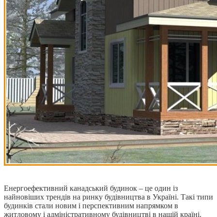
Енергоефективний канадський будинок – це один із
найновіших трендів на ринку будівництва в Україні.
Такі типи
будинків стали новим і перспективним напрямком в
житловому і адміністративному будівництві в нашій країні.