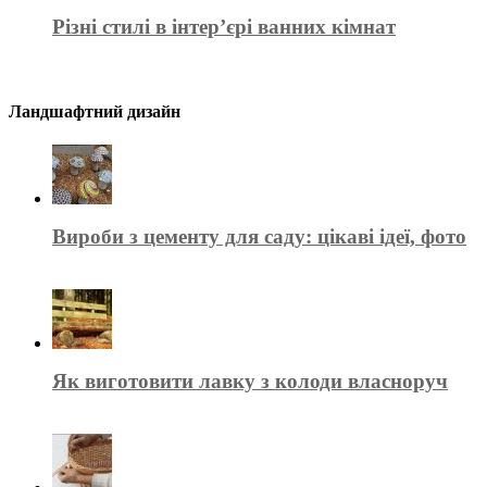
Різні стилі в інтер’єрі ванних кімнат
Ландшафтний дизайн
Вироби з цементу для саду: цікаві ідеї, фото
Як виготовити лавку з колоди власноруч