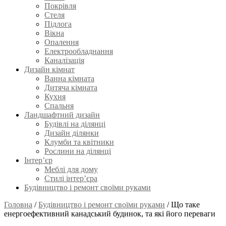
Покрівля
Стеля
Підлога
Вікна
Опалення
Електрообладнання
Каналізація
Дизайн кімнат
Ванна кімната
Дитяча кімната
Кухня
Спальня
Ландшафтний дизайн
Будівлі на ділянці
Дизайн ділянки
Клумби та квітники
Рослини на ділянці
Інтер’єр
Меблі для дому
Стилі інтер’єра
Будівництво і ремонт своїми руками
Головна
/
Будівництво і ремонт своїми руками
/
Що таке
енергоефективний канадський будинок, та які його переваги