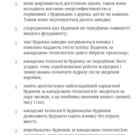
вони вирізняються доступною ціною, також вони
володіють високою енергоефективністю в
порівнянні з будинками з дерева, цегли чи каменю.
Також вони окуповуються досить швидко;
спорудження цих будинків не передбачає наявності
міцного фундаменту;
такі будинки швидко нагріваються взимку і
повільно віддають тепло влітку. Будинок за
канадською технологією довго зберігає прохолоду;
канадська технологія будинку не передбачає його
усадки, тому оздоблювальні роботи всередині і
ззовні можна починати відразу після зведення
коробки;
навіть архітектурно найскладніший каркасний
будинок за канадською технологією зводиться за
пару місяців, а це неабияка економія ваших грошей,
часу і сил;
канадські технології будівництва будинків
дозволяють будувати навіть взимку без втрати
якості;
виробництво будинків за канадською технологією