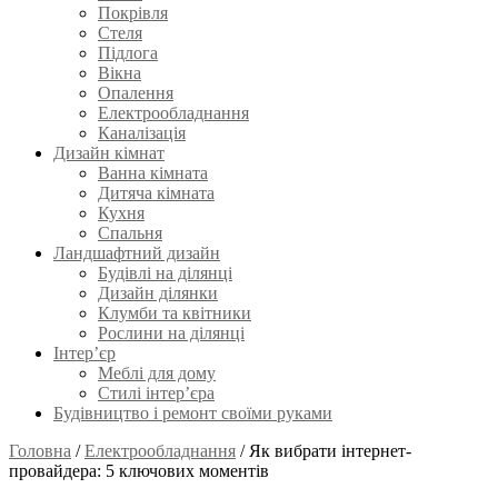
Покрівля
Стеля
Підлога
Вікна
Опалення
Електрообладнання
Каналізація
Дизайн кімнат
Ванна кімната
Дитяча кімната
Кухня
Спальня
Ландшафтний дизайн
Будівлі на ділянці
Дизайн ділянки
Клумби та квітники
Рослини на ділянці
Інтер’єр
Меблі для дому
Стилі інтер’єра
Будівництво і ремонт своїми руками
Головна
/
Електрообладнання
/
Як вибрати інтернет-
провайдера: 5 ключових моментів