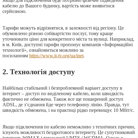
Якщо для підключення буде потрібно фізичне підведення
кабелю до Вашого будинку, вартість може виявитися
серйозною.
Тарифи можуть відрізнятися, в залежності від регіону. Це
обумовлено різною собівартістю послуг, тому краще
уточнювати ціни для конкретного міста та вулиці. Наприклад,
в м. Київ, доступні тарифи пропонує компанія «Інформаційні
технології», ознайомиться можливо за
посиланням
https://www.it-tv.org/ua/inet
.
2. Технологія доступу
Найбільш стабільний і безпроблемний варіант доступу в
інтернет – доступ по виділеному кабелю, коли швидкість
фактично не обмежена. Також все ще поширений доступ
ADSL, де з’єднання йде через телефонну лінію. Правда, тут
швидкість обмежена, і на практиці рідко перевищує 10 Мбіт/с.
Якщо підключення по кабелю неможливо з технічних причин,
існують можливості бездротового інтернету. Це супутниковий
інтернет, WiMAX і технології UMTS / WCDMA. Однак у