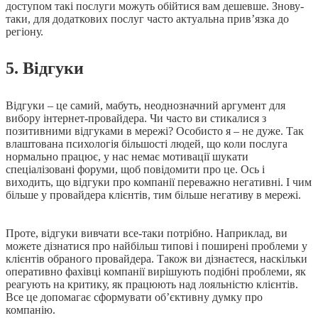
доступом такі послуги можуть обійтися вам дешевше. Знову-
таки, для додаткових послуг часто актуальна прив’язка до
регіону.
5. Відгуки
Відгуки – це самий, мабуть, неоднозначний аргумент для
вибору інтернет-провайдера. Чи часто ви стикалися з
позитивними відгуками в мережі? Особисто я – не дуже. Так
влаштована психологія більшості людей, що коли послуга
нормально працює, у нас немає мотивації шукати
спеціалізовані форуми, щоб повідомити про це. Ось і
виходить, що відгуки про компанії переважно негативні. І чим
більше у провайдера клієнтів, тим більше негативу в мережі.
Проте, відгуки вивчати все-таки потрібно. Наприклад, ви
можете дізнатися про найбільш типові і поширені проблеми у
клієнтів обраного провайдера. Також ви дізнаєтеся, наскільки
оперативно фахівці компанії вирішують подібні проблеми, як
реагують на критику, як працюють над лояльністю клієнтів.
Все це допомагає сформувати об’єктивну думку про
компанію.