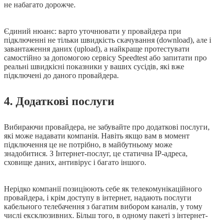
не набагато дорожче.
Єдиний нюанс: варто уточнювати у провайдера при
підключенні не тільки швидкість скачування (download), але і
завантаження даних (upload), а найкраще протестувати
самостійно за допомогою сервісу Speedtest або запитати про
реальні швидкісні показники у ваших сусідів, які вже
підключені до даного провайдера.
4. Додаткові послуги
Вибираючи провайдера, не забувайте про додаткові послуги,
які може надавати компанія. Навіть якщо вам в момент
підключення це не потрібно, в майбутньому може
знадобитися. З Інтернет-послуг, це статична IP-адреса,
сховище даних, антивірус і багато іншого.
Нерідко компанії позиціюють себе як телекомунікаційного
провайдера, і крім доступу в інтернет, надають послуги
кабельного телебачення з багатим вибором каналів, у тому
числі ексклюзивних. Більш того, в одному пакеті з інтернет-