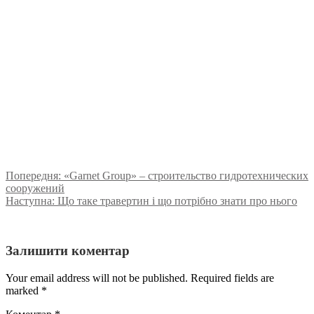
Попередня:
«Garnet Group» – строительство гидротехнических
сооружений
Наступна:
Що таке травертин і що потрібно знати про нього
Залишити коментар
Your email address will not be published. Required fields are
marked
*