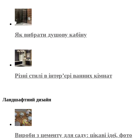
Як вибрати душову кабіну
Різні стилі в інтер’єрі ванних кімнат
Ландшафтний дизайн
Вироби з цементу для саду: цікаві ідеї, фото