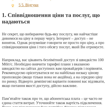
5
5. Відгуки
1. Співвідношення ціни та послуг, що
надаються
Не секрет, що вибираючи будь-яку послугу, ми найчастіше
дивимося на ціну в першу чергу. Інтернет – доступ – не
виняток. Однак розумніше говорити не просто про ціну, а про
співвідношення ціни і того обсягу послуг, який Ви отримуєте.
Наприклад, вас цікавить безлімітний доступ зі швидкістю 100
Мбіт/с. Необхідно вивчити тарифні плани з вказаною
швидкістю на сайтах доступних вам провайдерів і порівняти.
Рекомендуємо орієнтуватися не на найбільш низьку цінову
пропозицію (якщо тільки вона не акційна), а на середню ціну
по ринку. Відверто демпінгові варіанти повинні вас відлякати,
якщо питання якості доступу, дійсно важливе.
Пам’ятайте також про те, що абонентська плата – це часто не
єдина стаття витрат. Уточнюйте також вартість підключення.