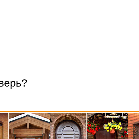
верь?