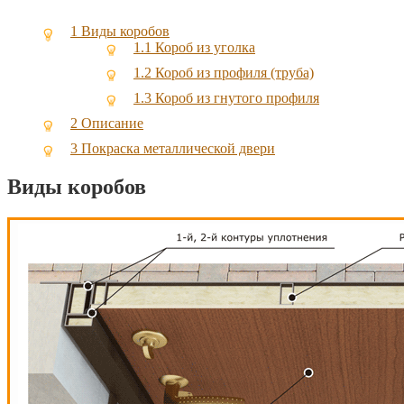
1
Виды коробов
1.1
Короб из уголка
1.2
Короб из профиля (труба)
1.3
Короб из гнутого профиля
2
Описание
3
Покраска металлической двери
Виды коробов