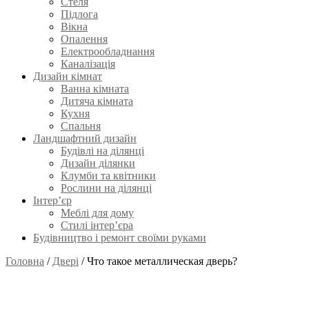
Стеля
Підлога
Вікна
Опалення
Електрообладнання
Каналізація
Дизайн кімнат
Ванна кімната
Дитяча кімната
Кухня
Спальня
Ландшафтний дизайн
Будівлі на ділянці
Дизайн ділянки
Клумби та квітники
Рослини на ділянці
Інтер’єр
Меблі для дому
Стилі інтер’єра
Будівництво і ремонт своїми руками
Головна
/
Двері
/
Что такое металлическая дверь?