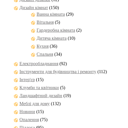
Дизайн кімнат
(150)
Ванна кімната
(29)
Вітальня
(5)
Гардеробна кімната
(2)
Дитяча кімната
(10)
Кухня
(36)
Спальня
(34)
Електрообладнання
(92)
Інструменти для будівництва і ремонту
(112)
Інтер'єр
(15)
Клумби та квітники
(5)
Ландшафтний дизайн
(19)
Меблі для дому
(132)
Новини
(15)
Опалення
(75)
Підлога
(95)