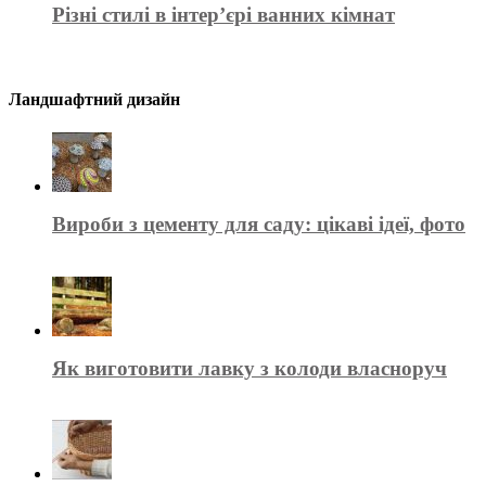
Різні стилі в інтер’єрі ванних кімнат
Ландшафтний дизайн
Вироби з цементу для саду: цікаві ідеї, фото
Як виготовити лавку з колоди власноруч