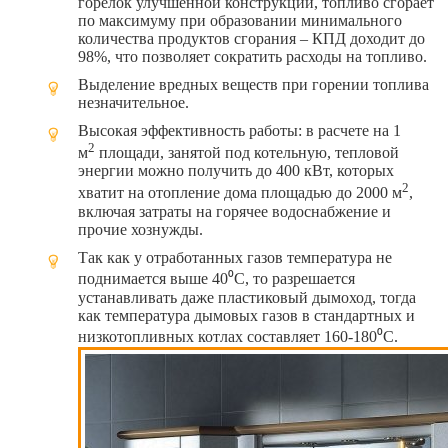
горелок улучшенной конструкции, топливо сгорает
по максимуму при образовании минимального
количества продуктов сгорания – КПД доходит до
98%, что позволяет сократить расходы на топливо.
Выделение вредных веществ при горении топлива
незначительное.
Высокая эффективность работы: в расчете на 1
2
м
площади, занятой под котельную, тепловой
энергии можно получить до 400 кВт, которых
2
хватит на отопление дома площадью до 2000 м
,
включая затраты на горячее водоснабжение и
прочие хознужды.
Так как у отработанных газов температура не
поднимается выше 40⁰С, то разрешается
устанавливать даже пластиковый дымоход, тогда
как температура дымовых газов в стандартных и
низкотопливных котлах составляет 160-180⁰С.