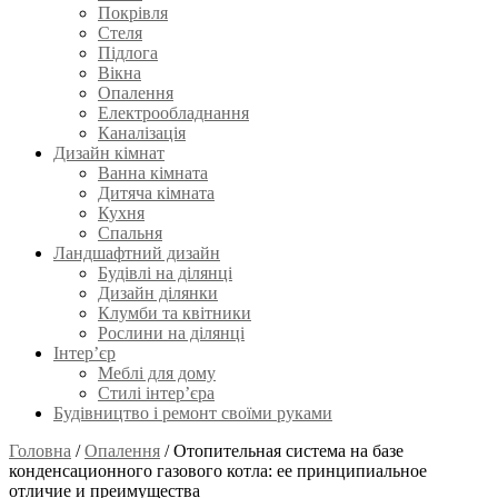
Покрівля
Стеля
Підлога
Вікна
Опалення
Електрообладнання
Каналізація
Дизайн кімнат
Ванна кімната
Дитяча кімната
Кухня
Спальня
Ландшафтний дизайн
Будівлі на ділянці
Дизайн ділянки
Клумби та квітники
Рослини на ділянці
Інтер’єр
Меблі для дому
Стилі інтер’єра
Будівництво і ремонт своїми руками
Головна
/
Опалення
/
Отопительная система на базе
конденсационного газового котла: ее принципиальное
отличие и преимущества