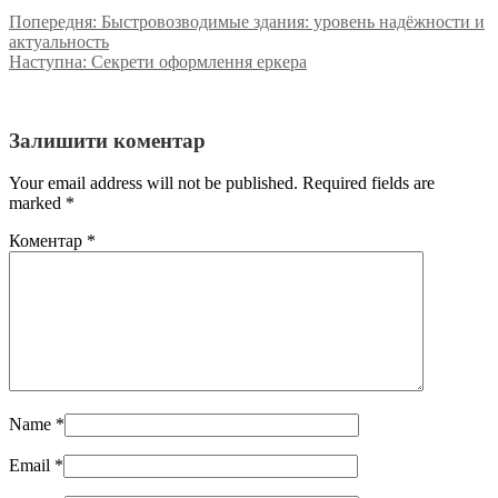
Попередня:
Быстровозводимые здания: уровень надёжности и
актуальность
Наступна:
Секрети оформлення еркера
Залишити коментар
Your email address will not be published. Required fields are
marked
*
Коментар
*
Name
*
Email
*