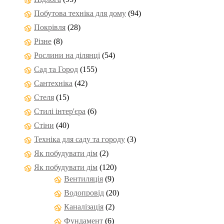
Побутова техніка для дому
(94)
Покрівля
(28)
Різне
(8)
Рослини на ділянці
(54)
Сад та Город
(155)
Сантехніка
(42)
Стеля
(15)
Стилі інтер'єра
(6)
Стіни
(40)
Техніка для саду та городу
(3)
Як побудувати дім
(2)
Як побудувати дім
(120)
Вентиляція
(9)
Водопровід
(20)
Каналізація
(2)
Фундамент
(6)