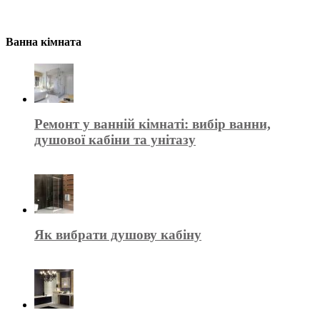
Ванна кімната
Ремонт у ванній кімнаті: вибір ванни,
душової кабіни та унітазу
Як вибрати душову кабіну