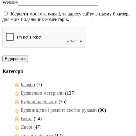
Website
Зберегти моє ім'я, e-mail, та адресу сайту в цьому браузері
для моїх подальших коментарів.
Категорії
Балкон
(7)
Будівельні матеріали
(137)
Будівлі на ділянці
(35)
Будівництво і ремонт своїми руками
(90)
Вікна
(54)
Двері
(47)
Дизайн ділянки
(12)