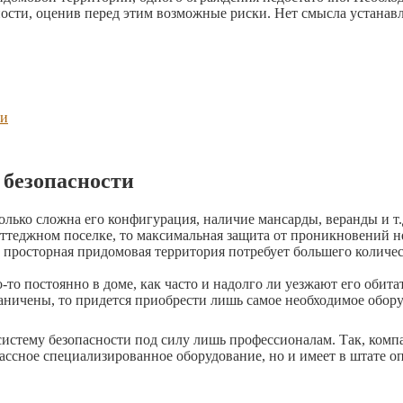
ности, оценив перед этим возможные риски. Нет смысла устанавл
ти
безопасности
колько сложна его конфигурация, наличие мансарды, веранды и т.
ттеджном поселке, то максимальная защита от проникновений н
: просторная придомовая территория потребует большего количес
о-то постоянно в доме, как часто и надолго ли уезжают его обита
аничены, то придется приобрести лишь самое необходимое обору
истему безопасности под силу лишь профессионалам. Так, комп
классное специализированное оборудование, но и имеет в штате 