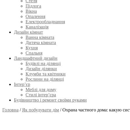
Стеля
Підлога
Вікна
Опалення
Електрообладнання
Каналізація
Дизайн кімнат
Ванна кімната
Дитяча кімната
Кухня
Спальня
Ландшафтний дизайн
Будівлі на ділянці
Дизайн ділянки
Клумби та квітники
Рослини на ділянці
Інтер’єр
Меблі для дому
Стилі інтер’єра
Будівництво і ремонт своїми руками
Головна
/
Як побудувати дім
/
Охрана частного дома: какую сис