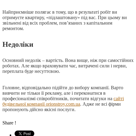
Найприємніше полягає в тому, що в результаті робіт ви
отримуєте квартиру, «підлаштовану» під вас. При цьому ви
звільнені від всіх проблем, пов’язаних з капітальним
ремонтом.
Недоліки
Основний недолік – вартість. Вона вище, ніж при самостійних
роботах. Але якщо враховувати час, витрачені сили і нерви,
переплата буде несуттєвою.
Головне, відповідально підійти до вибору компанії. Варто
вивчити не тільки її рекламу, але і переконатися в
професіоналізмі співробітників, почитати відгуки на
сайті
будiвельної компанiї orionstroy.com.ua
. Адже не всі фірми
пропонують дійсно якісні послуги.
Share !