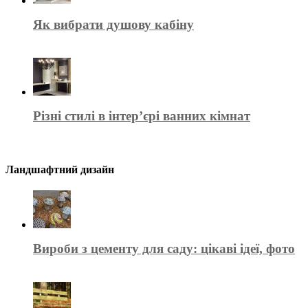
Як вибрати душову кабіну
Різні стилі в інтер’єрі ванних кімнат
Ландшафтний дизайн
Вироби з цементу для саду: цікаві ідеї, фото