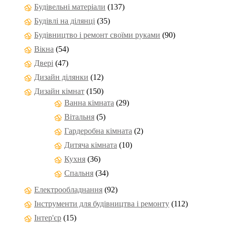
Будівельні матеріали
(137)
Будівлі на ділянці
(35)
Будівництво і ремонт своїми руками
(90)
Вікна
(54)
Двері
(47)
Дизайн ділянки
(12)
Дизайн кімнат
(150)
Ванна кімната
(29)
Вітальня
(5)
Гардеробна кімната
(2)
Дитяча кімната
(10)
Кухня
(36)
Спальня
(34)
Електрообладнання
(92)
Інструменти для будівництва і ремонту
(112)
Інтер'єр
(15)