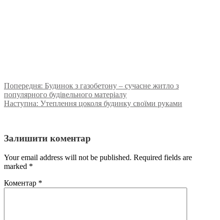
Попередня:
Будинок з газобетону – сучасне житло з
популярного будівельного матеріалу
Наступна:
Утеплення цоколя будинку своїми руками
Залишити коментар
Your email address will not be published. Required fields are
marked
*
Коментар
*