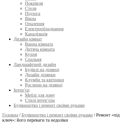
Покрівля
Стеля
Підлога
Вікна
Опалення
Електрообладнання
Каналізація
Дизайн кімнат
Ванна кімната
Дитяча кімната
Кухня
Спальня
Ландшафтний дизайн
Будівлі на ділянці
Дизайн ділянки
Клумби та квітники
Рослини на ділянці
Інтер’єр
Меблі для дому
Стилі інтер’єра
Будівництво і ремонт своїми руками
Головна
/
Будівництво і ремонт своїми руками
/
Ремонт «під
ключ»: його переваги та недоліки