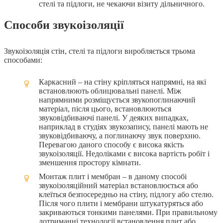
стелі та підлоги, не чекаючи візиту дільничного.
Cпособи звукоізоляції
Звукоізоляція стін, стелі та підлоги виробляється трьома
способами:
Каркасний – на стіну кріпляться напрямні, на які
встановлюють облицювальні панелі. Між
напрямними розміщується звукопоглинаючий
матеріал, після цього, встановлюються
звуковідбиваючі панелі. У деяких випадках,
наприклад в студіях звукозапису, панелі мають не
звуковідбиваючу, а поглинаючу звук поверхню.
Перевагою даного способу є висока якість
звукоізоляції. Недоліками є висока вартість робіт і
зменшення простору кімнати.
Монтаж плит і мембран – в даному способі
звукоізоляційний матеріал встановлюється або
клеїться безпосередньо на стіну, підлогу або стелю.
Після чого плити і мембрани штукатуряться або
закриваються тонкими панелями. При правильному
дотриманні технології встановлення плит або