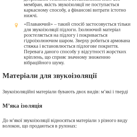
мембран, якість звукоізоляції не поступається
каркасному способу, а фінансові витрати істотно
нижчі.
«Плаваючий» – такий спосіб застосовується тільки
для звукоізоляції підлоги. Ізолюючий матеріал
розстеляється на підлогу і покривається
гідроізолюючим шаром. Зверху робиться армована
стяжка і встановлюється підлогове покриття.
Перевага даного способу у відсутності жорстких
кріплень, що сприяє значному зниженню
вібраційного шуму.
Матеріали для звукоізоляції
Звукоізоляційні матеріали бувають двох видів: м’які і тверді
М’яка ізоляція
До м’якої звукоізоляції відносяться матеріали з різного виду
волокон, що продаються в рулонах: