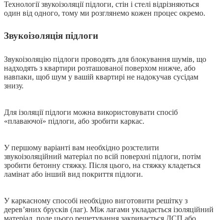
Технології звукоізоляції підлоги, стін і стелі відрізняються
один від одного, тому ми розглянемо кожен процес окремо.
Звукоізоляція підлоги
Звукоізоляцію підлоги проводять для блокування шумів, що
надходять з квартири розташованої поверхом нижче, або
навпаки, щоб шум у вашій квартирі не надокучав сусідам
знизу.
Для ізоляції підлоги можна використовувати спосіб
«плаваючої» підлоги, або зробити каркас.
У першому варіанті вам необхідно розстелити
звукоізоляційний матеріал по всій поверхні підлоги, потім
зробити бетонну стяжку. Після цього, на стяжку кладеться
ламінат або інший вид покриття підлоги.
У каркасному способі необхідно виготовити решітку з
дерев’яних брусків (лаг). Між лагами укладається ізоляційний
матеріал, поле цього решетування закривається ДСП або