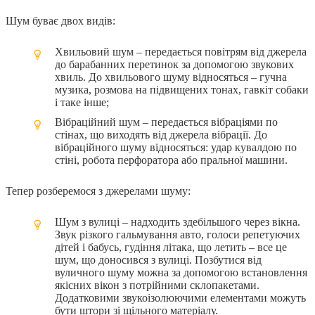
Шум буває двох видів:
Хвильовий шум – передається повітрям від джерела
до барабанних перетинок за допомогою звукових
хвиль. До хвильового шуму відносяться – гучна
музика, розмова на підвищених тонах, гавкіт собаки
і таке інше;
Вібраційний шум – передається вібраціями по
стінах, що виходять від джерела вібрації. До
вібраційного шуму відносяться: удар кувалдою по
стіні, робота перфоратора або пральної машини.
Тепер розберемося з джерелами шуму:
Шум з вулиці – надходить здебільшого через вікна.
Звук різкого гальмування авто, голоси репетуючих
дітей і бабусь, гудіння літака, що летить – все це
шум, що доносився з вулиці. Позбутися від
вуличного шуму можна за допомогою встановлення
якісних вікон з потрійними склопакетами.
Додатковими звукоізолюючими елементами можуть
бути штори зі щільного матеріалу.