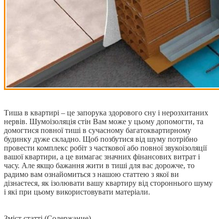
Тиша в квартирі – це запорука здорового сну і нерозхитаних
нервів. Шумоізоляція стін Вам може у цьому допомогти, та
домогтися повної тиші в сучасному багатоквартирному
будинку дуже складно.
Щоб позбутися від шуму потрібно
провести комплекс робіт з часткової або повної звукоізоляції
вашої квартири, а це вимагає значних фінансових витрат і
часу. Але якщо бажання жити в тиші для вас дорожче, то
радимо вам ознайомиться з нашою статтею з якої ви
дізнаєтеся, як ізолювати вашу квартиру від стороннього шуму
і які при цьому використовувати матеріали.
Зміст статті (Содержание)