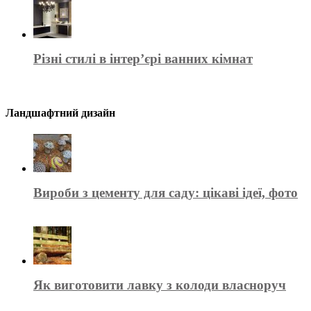
Різні стилі в інтер’єрі ванних кімнат
Ландшафтний дизайн
Вироби з цементу для саду: цікаві ідеї, фото
Як виготовити лавку з колоди власноруч