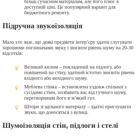
більш сучасним матеріалам, але його плюс в
доступній ціні. Це популярний варіант для
бюджетного ремонту.
Підручна звукоізоляція
Мало хто знає, що деякі предмети інтер’єру здатні слугувати
хорошими поглиначами звуку і знизити рівень шуму на 20-30
відсотків:
Великий килим – покладений на підлогу, або
повішений на стіну, здатний істотно знизити рівень
вхідного або вихідного шуму.
Меблева стінка – встановлена уздовж спільної з
сусідами стіни, позбавить вас від гучного шуму,
перетворивши його в м’який гул.
Штори зі щільного матеріалу – здатні приглушити
звуки, що доносяться з вулиці.
Шумоізоляція стін, підлоги і стелі