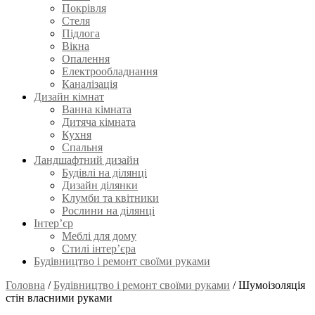
Покрівля
Стеля
Підлога
Вікна
Опалення
Електрообладнання
Каналізація
Дизайн кімнат
Ванна кімната
Дитяча кімната
Кухня
Спальня
Ландшафтний дизайн
Будівлі на ділянці
Дизайн ділянки
Клумби та квітники
Рослини на ділянці
Інтер’єр
Меблі для дому
Стилі інтер’єра
Будівництво і ремонт своїми руками
Головна
/
Будівництво і ремонт своїми руками
/
Шумоізоляція
стін власними руками