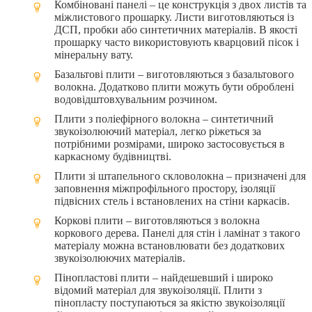
Комбіновані панелі – це конструкція з двох листів та
міжлистового прошарку. Листи виготовляються із
ДСП, пробки або синтетичних матеріалів. В якості
прошарку часто використовують кварцовий пісок і
мінеральну вату.
Базальтові плити – виготовляються з базальтового
волокна. Додатково плити можуть бути оброблені
водовідштовхувальним розчином.
Плити з поліефірного волокна – синтетичний
звукоізолюючий матеріал, легко ріжеться за
потрібними розмірами, широко застосовується в
каркасному будівництві.
Плити зі штапельного скловолокна – призначені для
заповнення міжпрофільного простору, ізоляції
підвісних стель і встановлених на стіни каркасів.
Коркові плити – виготовляються з волокна
коркового дерева. Панелі для стін і ламінат з такого
матеріалу можна встановлювати без додаткових
звукоізолюючих матеріалів.
Пінопластові плити – найдешевший і широко
відомий матеріал для звукоізоляції. Плити з
пінопласту поступаються за якістю звукоізоляції