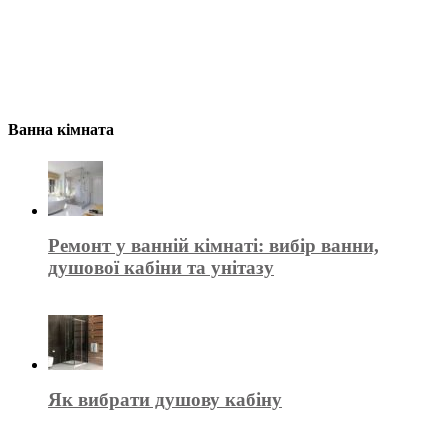
Ванна кімната
Ремонт у ванній кімнаті: вибір ванни,
душової кабіни та унітазу
Як вибрати душову кабіну