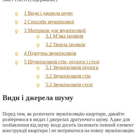
1
Види і джерела шуму
2
Cпособи звукоізоляції
3
Матеріали для звукоізоляції
3.1
М’яка ізоляція
3.2
Тверда ізоляція
4
Підручна звукоізоляція
5
Шумоізоляція стін, підлоги і стелі
5.1
Звукоізоляція підлоги
5.2
Звукоізоляція стін
5.3
Звукоізоляція стелі
Види і джерела шуму
Перед тим, як розпочати звукоізоляцію квартири, давайте
розберемося в видах і джерелах дратуючого шуму. Адже для
позбавлення від шуму іноді досить ізолювати певний елемент
конструкції квартири і не витрачатися на повну звукоізоляцію.