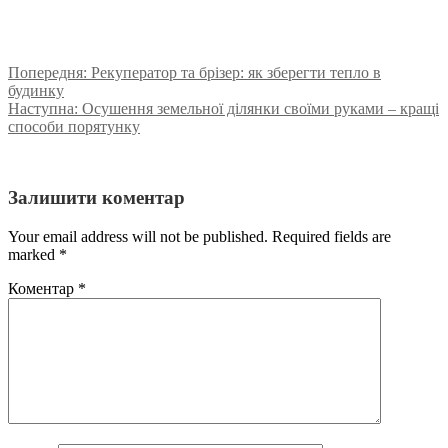
Попередня:
Рекуператор та брізер: як зберегти тепло в
будинку
Наступна:
Осушення земельної ділянки своїми руками – кращі
способи порятунку
Залишити коментар
Your email address will not be published. Required fields are
marked
*
Коментар
*