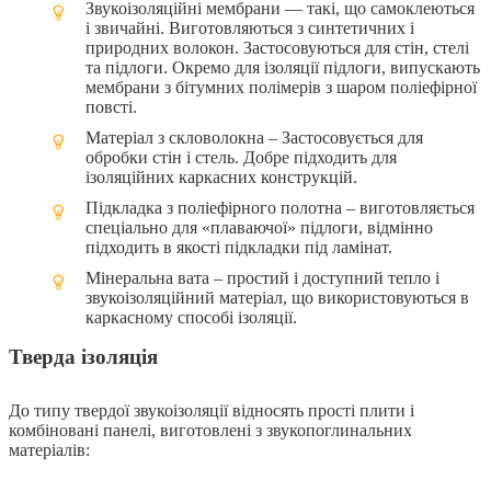
Звукоізоляційні мембрани — такі, що самоклеються
і звичайні. Виготовляються з синтетичних і
природних волокон. Застосовуються для стін, стелі
та підлоги. Окремо для ізоляції підлоги, випускають
мембрани з бітумних полімерів з шаром поліефірної
повсті.
Матеріал з скловолокна – Застосовується для
обробки стін і стель. Добре підходить для
ізоляційних каркасних конструкцій.
Підкладка з поліефірного полотна – виготовляється
спеціально для «плаваючої» підлоги, відмінно
підходить в якості підкладки під ламінат.
Мінеральна вата – простий і доступний тепло і
звукоізоляційний матеріал, що використовуються в
каркасному способі ізоляції.
Тверда ізоляція
До типу твердої звукоізоляції відносять прості плити і
комбіновані панелі, виготовлені з звукопоглинальних
матеріалів: