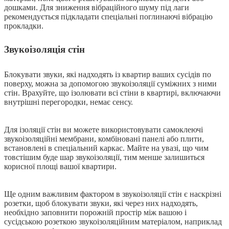
дошками. Для зниження вібраційного шуму під лаги
рекомендується підкладати спеціальні поглинаючі вібрацію
прокладки.
Звукоізоляція стін
Блокувати звуки, які надходять із квартир ваших сусідів по
поверху, можна за допомогою звукоізоляції суміжних з ними
стін. Врахуйте, що ізолювати всі стіни в квартирі, включаючи
внутрішні перегородки, немає сенсу.
Для ізоляції стін ви можете використовувати самоклеючі
звукоізоляційні мембрани, комбіновані панелі або плити,
встановлені в спеціальний каркас. Майте на увазі, що чим
товстішим буде шар звукоізоляції, тим менше залишиться
корисної площі вашої квартири.
Ще одним важливим фактором в звукоізоляції стін є наскрізні
розетки, щоб блокувати звуки, які через них надходять,
необхідно заповнити порожній простір між вашою і
сусідською розеткою звукоізоляційним матеріалом, наприклад