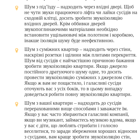
Шум з під’їзду – надходить через вхідні двері. Щоб
не чути звуки працюючого ліфта чи лайки сусідів на
сходовій клітці, досить зробити звукоізоляцію
вхідних дверей. Крім оббивки дверей
звукопоглинаючими матеріалами необхідно
встановити ущільнювачі між полотном і коробкою,
інакше ізоляція шуму буде неефективною.
Шум з суміжних квартир – надходить через стіни,
наскрізні розетки і щілини між плитами перекриття.
Шум від сусідів є найчастішою причиною бажання
зробити звукоізоляцію квартири. Якщо джерело
постійного дратуючого шуму одне, то досить
провести звукоізоляцію суміжних з джерелом стін.
Якщо ж вам не пощастило, і галасливі сусіди
оточують вас з усіх боків, то в цьому випадку
доведеться робити повну звукоізоляцію квартири.
Шум з вашої квартири – надходить до сусідів
перерахованими вище способами і заважаєте їм.
Якщо у вас часто збираються галасливі компанії,
якщо ви музикант, займаєтесь музикою вдома, якщо
у вас є діти, що люблять стрибати і голосно
веселитися, то заради збереження хороших відносин
з сусідами, вам краще зробити звукоізоляцію стін,