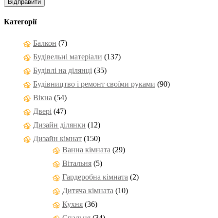
Категорії
Балкон
(7)
Будівельні матеріали
(137)
Будівлі на ділянці
(35)
Будівництво і ремонт своїми руками
(90)
Вікна
(54)
Двері
(47)
Дизайн ділянки
(12)
Дизайн кімнат
(150)
Ванна кімната
(29)
Вітальня
(5)
Гардеробна кімната
(2)
Дитяча кімната
(10)
Кухня
(36)
Спальня
(34)