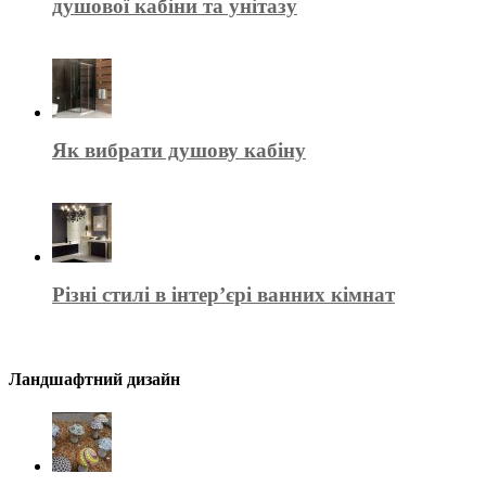
душової кабіни та унітазу
Як вибрати душову кабіну
Різні стилі в інтер’єрі ванних кімнат
Ландшафтний дизайн