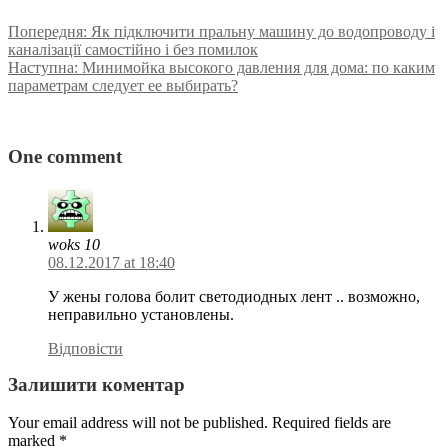
Попередня:
Як підключити пральну машину до водопроводу і
каналізації самостійно і без помилок
Наступна:
Минимойка высокого давления для дома: по каким
параметрам следует ее выбирать?
One comment
woks 10
08.12.2017 at 18:40
У жены голова болит светодиодных лент .. возможно,
неправильно установлены.
Відповісти
Залишити коментар
Your email address will not be published. Required fields are
marked
*