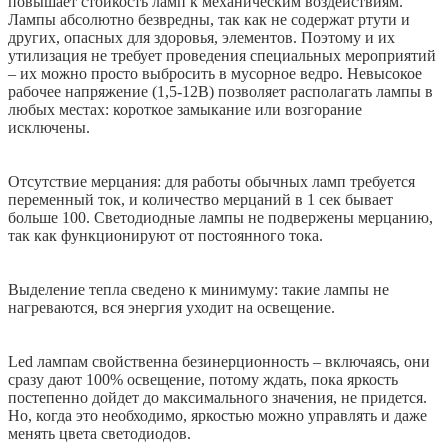
повышает стойкость ламп к механическим воздействиям.
Лампы абсолютно безвредны, так как не содержат ртути и
других, опасных для здоровья, элементов. Поэтому и их
утилизация не требует проведения специальных мероприятий
– их можно просто выбросить в мусорное ведро. Невысокое
рабочее напряжение (1,5-12В) позволяет располагать лампы в
любых местах: короткое замыкание или возгорание
исключены.
Отсутствие мерцания: для работы обычных ламп требуется
переменный ток, и количество мерцаний в 1 сек бывает
больше 100. Светодиодные лампы не подвержены мерцанию,
так как функционируют от постоянного тока.
Выделение тепла сведено к минимуму: такие лампы не
нагреваются, вся энергия уходит на освещение.
Led лампам свойственна безинерционность – включаясь, они
сразу дают 100% освещение, потому ждать, пока яркость
постепенно дойдет до максимального значения, не придется.
Но, когда это необходимо, яркостью можно управлять и даже
менять цвета светодиодов.