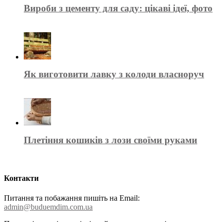
Вироби з цементу для саду: цікаві ідеї, фото
Як виготовити лавку з колоди власноруч
Плетіння кошиків з лози своїми руками
Контакти
Питання та побажання пишіть на Email:
admin@buduemdim.com.ua