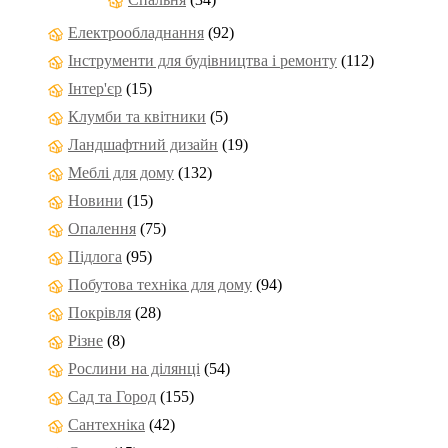
Електрообладнання
(92)
Інструменти для будівництва і ремонту
(112)
Інтер'єр
(15)
Клумби та квітники
(5)
Ландшафтний дизайн
(19)
Меблі для дому
(132)
Новини
(15)
Опалення
(75)
Підлога
(95)
Побутова техніка для дому
(94)
Покрівля
(28)
Різне
(8)
Рослини на ділянці
(54)
Сад та Город
(155)
Сантехніка
(42)