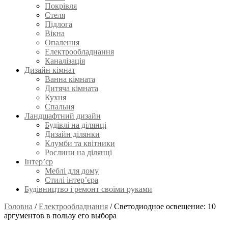
Покрівля
Стеля
Підлога
Вікна
Опалення
Електрообладнання
Каналізація
Дизайн кімнат
Ванна кімната
Дитяча кімната
Кухня
Спальня
Ландшафтний дизайн
Будівлі на ділянці
Дизайн ділянки
Клумби та квітники
Рослини на ділянці
Інтер’єр
Меблі для дому
Стилі інтер’єра
Будівництво і ремонт своїми руками
Головна
/
Електрообладнання
/
Светодиодное освещение: 10
аргументов в пользу его выбора