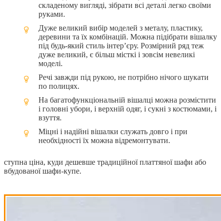
складеному вигляді, зібрати всі деталі легко своїми
руками.
Дуже великий вибір моделей з металу, пластику,
деревини та їх комбінацій. Можна підібрати вішалку
під будь-який стиль інтер’єру. Розмірний ряд теж
дуже великий, є більш місткі і зовсім невеликі
моделі.
Речі завжди під рукою, не потрібно нічого шукати
по полицях.
На багатофункціональній вішалці можна розмістити
і головні убори, і верхній одяг, і сукні з костюмами, і
взуття.
Міцні і надійні вішалки служать довго і при
необхідності їх можна відремонтувати.
ступна ціна, куди дешевше традиційної платтяної шафи або
вбудованої шафи-купе.