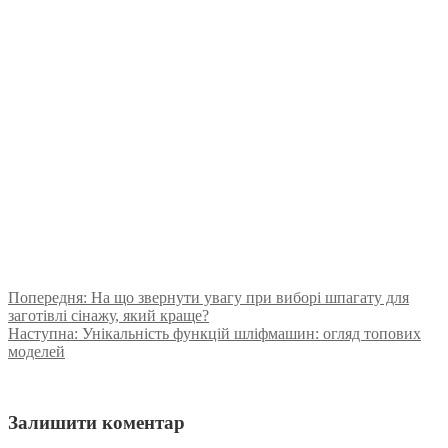
Попередня:
На що звернути увагу при виборі шпагату для
заготівлі сінажу, який краще?
Наступна:
Унікальність функцій шліфмашин: огляд топових
моделей
Залишити коментар