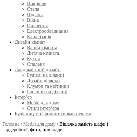
Покрівля
Стеля
Підлога
Вікна
Опалення
Електрообладнання
Каналізація
Дизайн кімнат
Ванна кімната
Дитяча кімната
Кухня
Спальня
Ландшафтний дизайн
Будівлі на ділянці
Дизайн ділянки
Клумби та квітники
Рослини на ділянці
Інтер’єр
Меблі для дому
Стилі інтер’єра
Будівництво і ремонт своїми руками
Головна
/
Меблі для дому
/
Вішалка замість шафи і
гардеробної: фото, приклади