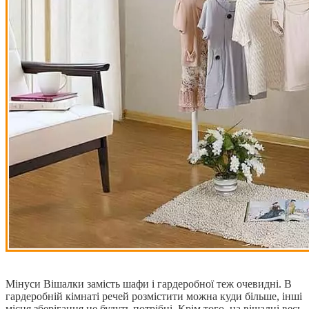
Мінуси Вішалки замість шафи і гардеробної теж очевидні. В
гардеробній кімнаті речей розмістити можна куди більше, інші
місця зберігання не будуть потрібні. Крім того, на вішалці весь