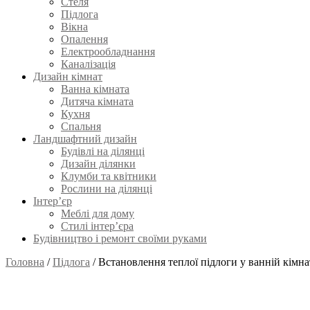
Стеля
Підлога
Вікна
Опалення
Електрообладнання
Каналізація
Дизайн кімнат
Ванна кімната
Дитяча кімната
Кухня
Спальня
Ландшафтний дизайн
Будівлі на ділянці
Дизайн ділянки
Клумби та квітники
Рослини на ділянці
Інтер’єр
Меблі для дому
Стилі інтер’єра
Будівництво і ремонт своїми руками
Головна
/
Підлога
/
Встановлення теплої підлоги у ванній кімна