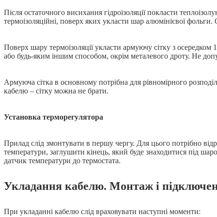
Після остаточного висихання гідроізоляції покласти теплоізолу
термоізоляційні, поверх яких укласти шар алюмінієвої фольги. 
Поверх шару термоізоляції укласти армуючу сітку з осередком 
або будь-яким іншим способом, окрім металевого дроту. Не доп
Армуюча сітка в основному потрібна для рівномірного розподіл
кабелю – сітку можна не брати.
Установка терморегулятора
Прилад слід змонтувати в першу чергу. Для цього потрібно від
температури, заглушити кінець, який буде знаходитися під шар
датчик температури до термостата.
Укладання кабелю. Монтаж і підключе
При укладанні кабелю слід враховувати наступні моменти: