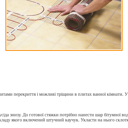
итами перекриття і можливі тріщини в плитах ванної кімнати. У
усіда знизу. До готової стяжки потрібно нанести шар бітумної во
складу якого включений штучний каучук. Укласти на нього склотк