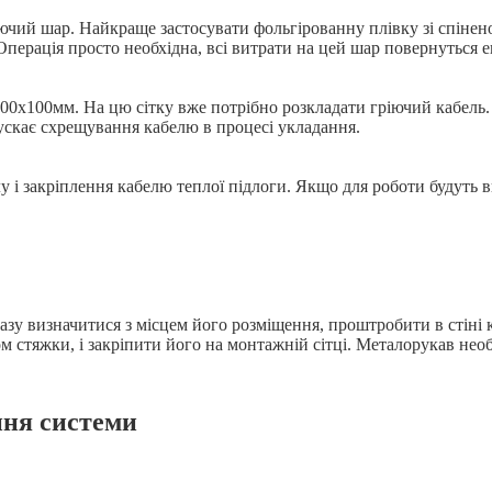
ючий шар. Найкраще застосувати фольгірованну плівку зі спінено
Операція просто необхідна, всі витрати на цей шар повернуться е
100х100мм. На цю сітку вже потрібно розкладати гріючий кабель
ускає схрещування кабелю в процесі укладання.
у і закріплення кабелю теплої підлоги. Якщо для роботи будуть 
разу визначитися з місцем його розміщення, проштробити в стіні 
ом стяжки, і закріпити його на монтажній сітці. Металорукав не
ння системи