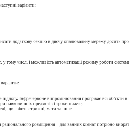
наступні варіанти:
 вписати додаткову секцію в діючу опалювальну мережу досить пр
г, у тому числі і можливість автоматизації режиму роботи систем
 варіанти:
не підлогу. Інфрачервоне випромінювання прогріває всі об’єкти в
ри навколишніх предметів і трохи нижче;
елі, що гріють стрижні, мати та інше.
и раціонального розміщення – для ванних кімнат потрібно вибрат