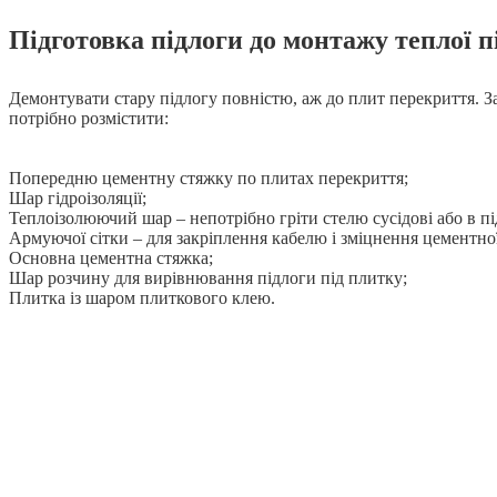
Підготовка підлоги до монтажу теплої п
Демонтувати стару підлогу повністю, аж до плит перекриття. З
потрібно розмістити:
Попередню цементну стяжку по плитах перекриття;
Шар гідроізоляції;
Теплоізолюючий шар – непотрібно гріти стелю сусідові або в під
Армуючої сітки – для закріплення кабелю і зміцнення цементно
Основна цементна стяжка;
Шар розчину для вирівнювання підлоги під плитку;
Плитка із шаром плиткового клею.