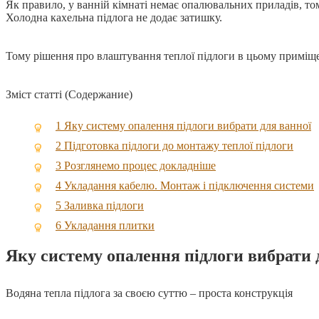
Як правило, у ванній кімнаті немає опалювальних приладів, то
Холодна кахельна підлога не додає затишку.
Тому рішення про влаштування теплої підлоги в цьому приміще
Зміст статті (Содержание)
1
Яку систему опалення підлоги вибрати для ванної
2
Підготовка підлоги до монтажу теплої підлоги
3
Розглянемо процес докладніше
4
Укладання кабелю. Монтаж і підключення системи
5
Заливка підлоги
6
Укладання плитки
Яку систему опалення підлоги вибрати 
Водяна тепла підлога за своєю суттю – проста конструкція