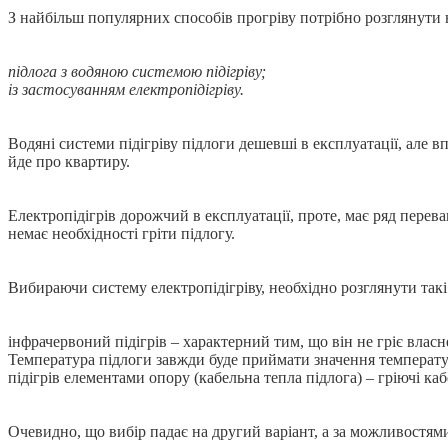
З найбільш популярних способів прогріву потрібно розглянути 
підлога з водяною системою підігріву;
із застосуванням електропідігріву.
Водяні системи підігріву підлоги дешевші в експлуатації, але
йде про квартиру.
Електропідігрів дорожчий в експлуатації, проте, має ряд перева
немає необхідності гріти підлогу.
Вибираючи систему електропідігріву, необхідно розглянути такі
інфрачервоний підігрів – характерний тим, що він не гріє влас
Температура підлоги завжди буде приймати значення температу
підігрів елементами опору (кабельна тепла підлога) – гріючі каб
Очевидно, що вибір падає на другий варіант, а за можливостям