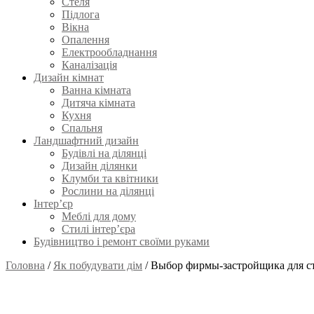
Стеля
Підлога
Вікна
Опалення
Електрообладнання
Каналізація
Дизайн кімнат
Ванна кімната
Дитяча кімната
Кухня
Спальня
Ландшафтний дизайн
Будівлі на ділянці
Дизайн ділянки
Клумби та квітники
Рослини на ділянці
Інтер’єр
Меблі для дому
Стилі інтер’єра
Будівництво і ремонт своїми руками
Головна
/
Як побудувати дім
/
Выбор фирмы-застройщика для ст