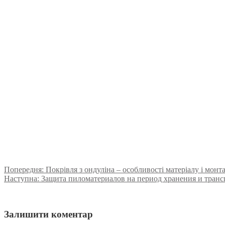
Попередня:
Покрівля з ондуліна – особливості матеріалу і монт
Наступна:
Защита пиломатериалов на период хранения и тран
Залишити коментар