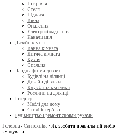
Покрівля
Стеля
Підлога
Вікна
Опалення
Електрообладнання
Каналізація
Дизайн кімнат
Ванна кімната
Дитяча кімната
Кухня
Спальня
Ландшафтний дизайн
Будівлі на ділянці
Дизайн ділянки
Клумби та квітники
Рослини на ділянці
Інтер’єр
Меблі для дому
Стилі інтер’єра
Будівництво і ремонт своїми руками
Головна
/
Сантехніка
/
Як зробити правильний вибір
змішувача