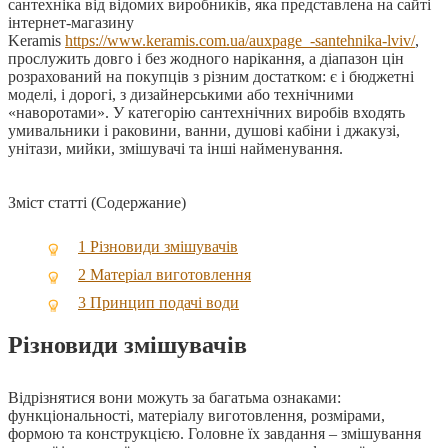
сантехніка від відомих виробників, яка представлена на сайті
інтернет-магазину
Keramis
https://www.keramis.com.ua/auxpage_-santehnika-lviv/
,
прослужить довго і без жодного нарікання, а діапазон цін
розрахований на покупців з різним достатком: є і бюджетні
моделі, і дорогі, з дизайнерськими або технічними
«наворотами». У категорію сантехнічних виробів входять
умивальники і раковини, ванни, душові кабіни і джакузі,
унітази, мийки, змішувачі та інші найменування.
Зміст статті (Содержание)
1
Різновиди змішувачів
2
Матеріал виготовлення
3
Принцип подачі води
Різновиди змішувачів
Відрізнятися вони можуть за багатьма ознаками:
функціональності, матеріалу виготовлення, розмірами,
формою та конструкцією. Головне їх завдання – змішування