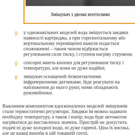
Змішувач з двома вентилями
у одноважільних моделей вода змішується завдяки
наявності картриджа, а при горизонтальному або
вертикальному переміщенні важеля подається
споживачеві – таким чином відбувається
регулювання сили тиску, і ступеня нагріву струменя;
сенсорні мають кнопки для регулювання тиску і
температури, але вони не дуже надійні;
змішувач оснащений безконтактними
інфрачервоними датчиками, буде реагувати на
наближення до нього руки; ними обладнають
рукомийники.
Важливим компонентом вдосконалених моделей змішувачів
стали термостатичні регулятори. Завдяки їм можна задавати
необхідну температуру, а також і напір; вода буде автоматом
нагріватися до виставлених значень. Пристрій не допустить
подачі ні дуже холодної води, ні дуже гарячої. Ціна їх висока,
але це кращі вироби в цій товарній групі.