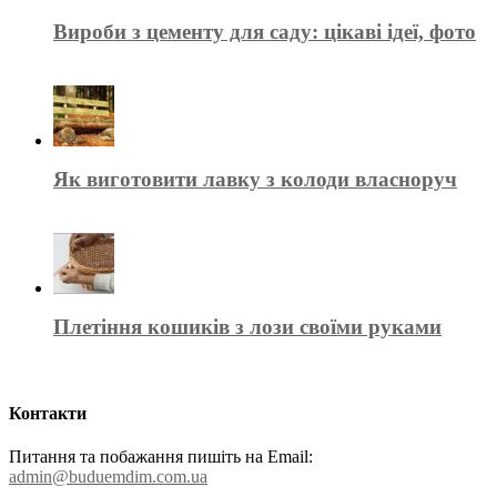
Вироби з цементу для саду: цікаві ідеї, фото
Як виготовити лавку з колоди власноруч
Плетіння кошиків з лози своїми руками
Контакти
Питання та побажання пишіть на Email:
admin@buduemdim.com.ua