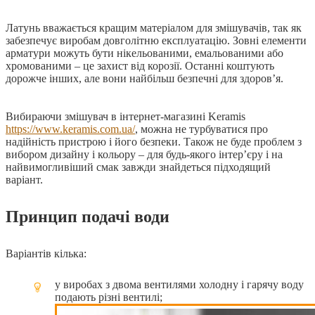
Латунь вважається кращим матеріалом для змішувачів, так як
забезпечує виробам довголітню експлуатацію. Зовні елементи
арматури можуть бути нікельованими, емальованими або
хромованими – це захист від корозії. Останні коштують
дорожче інших, але вони найбільш безпечні для здоров’я.
Вибираючи змішувач в інтернет-магазині Keramis
https://www.keramis.com.ua/
, можна не турбуватися про
надійність пристрою і його безпеки. Також не буде проблем з
вибором дизайну і кольору – для будь-якого інтер’єру і на
найвимогливіший смак завжди знайдеться підходящий
варіант.
Принцип подачі води
Варіантів кілька:
у виробах з двома вентилями холодну і гарячу воду
подають різні вентилі;