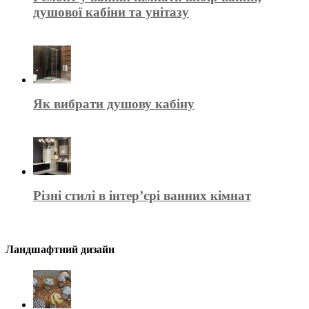
душової кабіни та унітазу
Як вибрати душову кабіну
Різні стилі в інтер’єрі ванних кімнат
Ландшафтний дизайн