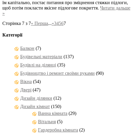
їм капітально, постає питання про зміцнення стяжки підлоги,
щоб потім покласти якісне підлогове покриття.
Читати дальше
»
Сторінка 7 з 7
« Перша
...
«
3
4
5
6
7
Категорії
Балкон
(7)
Будівельні матеріали
(137)
Будівлі на ділянці
(35)
Будівництво і ремонт своїми руками
(90)
Вікна
(54)
Двері
(47)
Дизайн ділянки
(12)
Дизайн кімнат
(150)
Ванна кімната
(29)
Вітальня
(5)
Гардеробна кімната
(2)