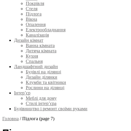
Покрівля
Стеля
Підлога
Вікна
Опалення
Електрообладнання
Каналізація
Дизайн кімнат
Ванна кімната
Дитяча кімната
Кухня
Спальня
Ландшафтний дизайн
Будівлі на ділянці
Дизайн ділянки
Клумби та квітники
Рослини на ділянці
Інтер’єр
Меблі для дому
Стилі інтер’єра
Будівництво і ремонт своїми руками
Головна
/
Підлога
(page 7)