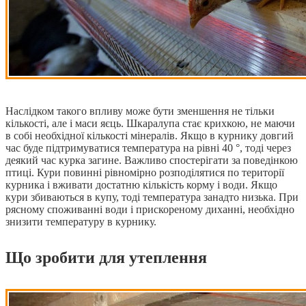
Наслідком такого впливу може бути зменшення не тільки
кількості, але і маси яєць. Шкаралупа стає крихкою, не маючи
в собі необхідної кількості мінералів. Якщо в курнику довгий
час буде підтримуватися температура на рівні 40 °, тоді через
деякий час курка загине. Важливо спостерігати за поведінкою
птиці. Кури повинні рівномірно розподілятися по території
курника і вживати достатню кількість корму і води. Якщо
кури збиваються в купу, тоді температура занадто низька. При
рясному споживанні води і прискореному диханні, необхідно
знизити температуру в курнику.
Що зробити для утеплення