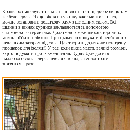
Краще розташовувати вікна на південній стіні, добре якщо там
же буде і двері. Якщо вікна в курнику вже змонтовані, тоді
можна встановити додаткову раму з ще одним склом. Всі
щілини в вікнах курника закладаються за допомогою
силіконового герметика. Додатково з зовнішньої сторони їх
можна оббити плівкою. При цьому розташувати її необхідно з
невеликим зазором від скла. Це створить додаткову повітряну
прошарок для ізоляції. У разі коли вікна мають великі розміри,
варто подумати про їх зменшення. Курям буде досить
падаючого світла через невеликі вікна, а тепловтрати
знизяться в рази.