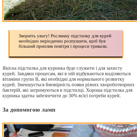
Зверніть увагу! Рослинну підстилку для курей
необхідно періодично розпушити, щоб був
більший приплив повітря і процеси тривали.
Якісна підстилка для курника буде служити і для захисту
курей. Завдяки процесам, які в ній відбуваються виділяються
вітаміни групи B, які необхідні для нормального розвитку
курей. Зменшується ймовірність появи різних хвороботворних
бактерій, які затримуються в підстилці. Хороша підстилка для
курника здатна забезпечити до 30% всієї потреби курей.
За допомогою ламп