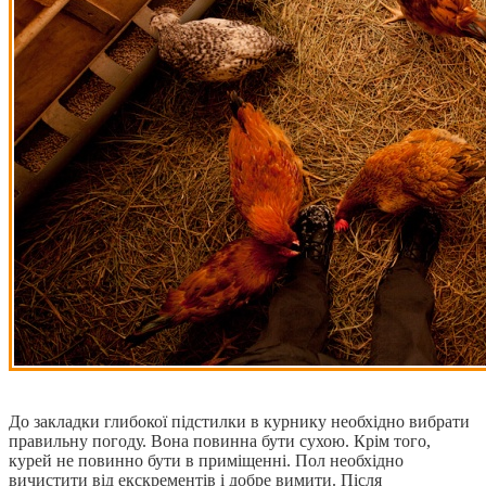
До закладки глибокої підстилки в курнику необхідно вибрати
правильну погоду. Вона повинна бути сухою. Крім того,
курей не повинно бути в приміщенні. Пол необхідно
вичистити від екскрементів і добре вимити. Після