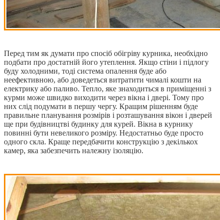
Перед тим як думати про спосіб обігріву курника, необхідно
подбати про достатній його утеплення. Якщо стіни і підлогу
буду холодними, тоді система опалення буде або
неефективною, або доведеться витратити чималі кошти на
електрику або паливо. Тепло, яке знаходиться в приміщенні з
курми може швидко виходити через вікна і двері. Тому про
них слід подумати в першу чергу. Кращим рішенням буде
правильне планування розмірів і розташування вікон і дверей
ще при будівництві будинку для курей. Вікна в курнику
повинні бути невеликого розміру. Недостатньо буде просто
одного скла. Краще передбачити конструкцію з декількох
камер, яка забезпечить належну ізоляцію.