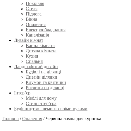
Покрівля
Стеля
Підлога
Вікна
Опалення
Електрообладнання
Каналізація
Дизайн кімнат
Ванна кімната
Дитяча кімната
Кухня
Спальня
Ландшафтний дизайн
Будівлі на ділянці
Дизайн ділянки
Клумби та квітники
Рослини на ділянці
Інтер’єр
Меблі для дому
Стилі інтер’єра
Будівництво і ремонт своїми руками
Головна
/
Опалення
/
Червона лампа для курника