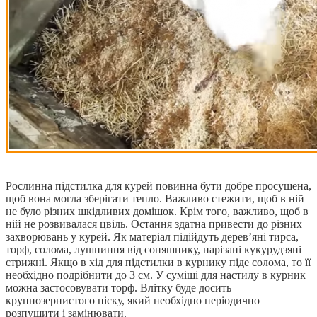
Рослинна підстилка для курей повинна бути добре просушена,
щоб вона могла зберігати тепло. Важливо стежити, щоб в ній
не було різних шкідливих домішок. Крім того, важливо, щоб в
ній не розвивалася цвіль. Остання здатна привести до різних
захворювань у курей. Як матеріал підійдуть дерев’яні тирса,
торф, солома, лушпиння від соняшнику, нарізані кукурудзяні
стрижні. Якщо в хід для підстилки в курнику піде солома, то її
необхідно подрібнити до 3 см. У суміші для настилу в курник
можна застосовувати торф. Влітку буде досить
крупнозернистого піску, який необхідно періодично
розпушити і замінювати.