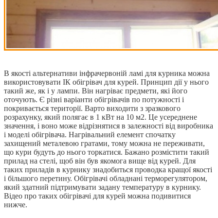
В якості альтернативи інфрачервоній ламі для курника можна
використовувати ІК обігрівач для курей. Принцип дії у нього
такий же, як і у лампи. Він нагріває предмети, які його
оточують. Є різні варіанти обігрівачів по потужності і
покривається території. Варто виходити з зразкового
розрахунку, який полягає в 1 кВт на 10 м2. Це усереднене
значення, і воно може відрізнятися в залежності від виробника
і моделі обігрівача. Нагрівальний елемент спочатку
захищений металевою гратами, тому можна не переживати,
що кури будуть до нього торкатися. Бажано розмістити такий
прилад на стелі, щоб він був якомога вище від курей. Для
таких приладів в курнику знадобиться проводка кращої якості
і більшого перетину. Обігрівачі обладнані терморегулятором,
який здатний підтримувати задану температуру в курнику.
Відео про таких обігрівачі для курей можна подивитися
нижче.