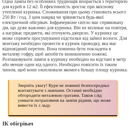
Одна лампа без особливих труднощів впорається з територією
для курей в 12 м2. Її ефективність зростає при якісному
утепленні курника. Споживання при цьому становить всього
250 Вт / год. З цим навряд чи зрівняється будь-якої
електричний обігрівач. Інфрачервоне світло має спрямовану
дія, що дуже важливо для курника. Він не впливає на повітря,
а нагріває предмети, які оточують джерело. У курнику це
може сприяти просушуванні підстилки від зайвої вологи. Для
монтажу необхідно провести в курник проводку, яка має
відповідний перетин. Вона повинна бути покладена в
металеву гофру, щоб запобігти виникненню пожежі.
Розташовувати лампи в курнику необхідно на відстані в метр
або менше один від одного. Необхідно повісити їх таким
чином, щоб вони охоплювали якомога більшу площу курника.
Зверніть увагу! Кури не повинні безпосередньо
контактувати з лампами. Останні необхідно
обгородити металевою гратами. Також слід
уникати потрапляння на лампи рідини, що може
вивести їх з ладу.
ІК обігрівач