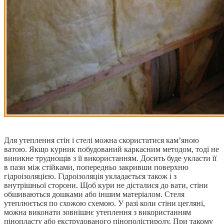
Для утеплення стін і стелі можна скористатися кам’яною
ватою. Якщо курник побудований каркасним методом, тоді не
виникне труднощів з її використанням. Досить буде укласти її
в пази між стійками, попередньо закривши поверхню
гідроізоляцією. Гідроізоляція укладається також і з
внутрішньої сторони. Щоб кури не дісталися до вати, стіни
обшиваються дошками або іншим матеріалом. Стеля
утеплюється по схожою схемою. У разі коли стіни цегляні,
можна виконати зовнішнє утеплення з використанням
пінопласту або екструдованого пінополістиролу. При такому