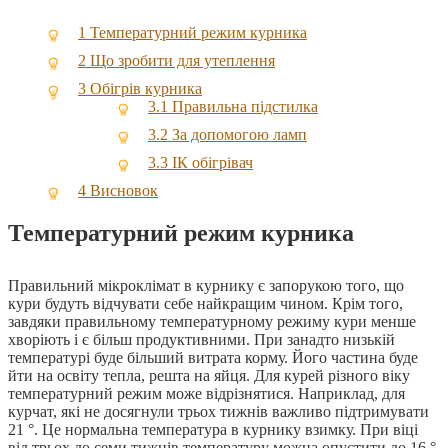
1
Температурний режим курника
2
Що зробити для утеплення
3
Обігрів курника
3.1
Правильна підстилка
3.2
За допомогою ламп
3.3
ІК обігрівач
4
Висновок
Температурний режим курника
Правильний мікроклімат в курнику є запорукою того, що
кури будуть відчувати себе найкращим чином. Крім того,
завдяки правильному температурному режиму кури менше
хворіють і є більш продуктивними. При занадто низькій
температурі буде більший витрата корму. Його частина буде
йти на освіту тепла, решта на яйця. Для курей різного віку
температурний режим може відрізнятися. Наприклад, для
курчат, які не досягнули трьох тижнів важливо підтримувати
21 °. Це нормальна температура в курнику взимку. При віці
від трьох до семи тижнів температуру можна опустити до 16 °.