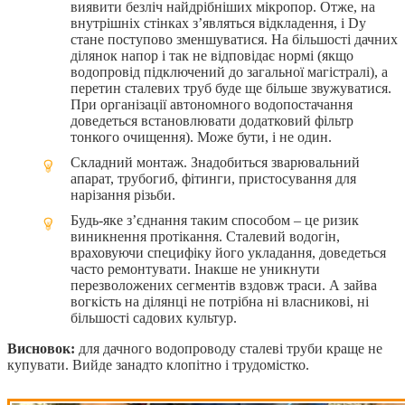
виявити безліч найдрібніших мікропор. Отже, на
внутрішніх стінках з’являться відкладення, і Dу
стане поступово зменшуватися. На більшості дачних
ділянок напор і так не відповідає нормі (якщо
водопровід підключений до загальної магістралі), а
перетин сталевих труб буде ще більше звужуватися.
При організації автономного водопостачання
доведеться встановлювати додатковий фільтр
тонкого очищення). Може бути, і не один.
Складний монтаж. Знадобиться зварювальний
апарат, трубогиб, фітинги, пристосування для
нарізання різьби.
Будь-яке з’єднання таким способом – це ризик
виникнення протікання. Сталевий водогін,
враховуючи специфіку його укладання, доведеться
часто ремонтувати. Інакше не уникнути
перезволожених сегментів вздовж траси. А зайва
вогкість на ділянці не потрібна ні власникові, ні
більшості садових культур.
Висновок:
для дачного водопроводу сталеві труби краще не
купувати. Вийде занадто клопітно і трудомістко.