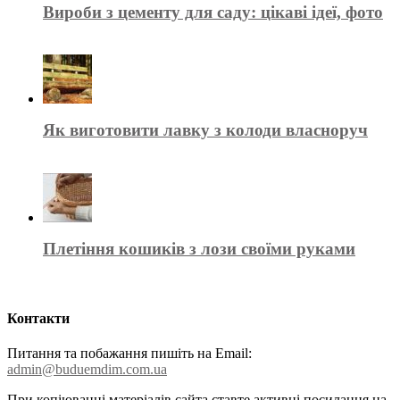
Вироби з цементу для саду: цікаві ідеї, фото
Як виготовити лавку з колоди власноруч
Плетіння кошиків з лози своїми руками
Контакти
Питання та побажання пишіть на Email:
admin@buduemdim.com.ua
При копіюванні матеріалів сайта ставте активні посилання на