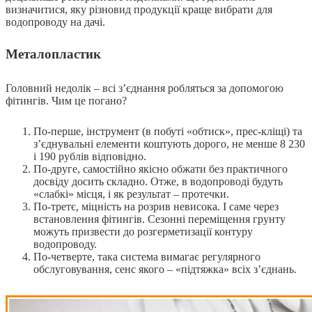
визначитися, яку різновид продукції краще вибрати для
водопроводу на дачі.
Металопластик
Головний недолік – всі з’єднання робляться за допомогою
фітингів. Чим це погано?
По-перше, інструмент (в побуті «обтиск», прес-кліщі) та
з’єднувальні елементи коштують дорого, не менше 8 230
і 190 рублів відповідно.
По-друге, самостійно якісно обжати без практичного
досвіду досить складно. Отже, в водопроводі будуть
«слабкі» місця, і як результат – протечки.
По-третє, міцність на розрив невисока. І саме через
встановлення фітингів. Сезонні переміщення грунту
можуть призвести до розгерметизації контуру
водопроводу.
По-четверте, така система вимагає регулярного
обслуговування, сенс якого – «підтяжка» всіх з’єднань.