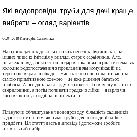
Які водопровідні труби для дачі краще
вибрати – огляд варіантів
06.04.2018
Категорія:
Сантехніка
На одних дачних ділянках стоять невеликі будиночки, на
інших лише їх імітація у вигляді старих сарайчиків. Але,
незалежно від достатку господарів, така інженерна система, як
холодне водопостачання з прокладанням комунікацій на
території, вкрай необхідна. Навіть якщо вона влаштована за
самою примітивною схемою – це вже рішення багатьох
проблем. А ось діставати воду з колодязя або вручну качати з
свердловини, а потім поливати грядки з лійки – навряд чи
кого влаштовує подібна перспектива.
Плануючи облаштування водопроводу, більшість садівників
задається питанням, які саме труби для нього доцільніше
придбати. Ця стаття дасть відповідь і допоможе зробити
правильний вибір.