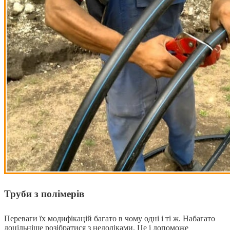
Труби з полімерів
Переваги їх модифікацій багато в чому одні і ті ж. Набагато
доцільніше розібратися з недоліками. Це і допоможе