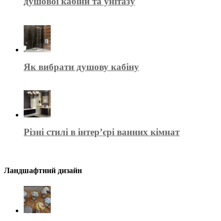
душової кабіни та унітазу
Як вибрати душову кабіну
Різні стилі в інтер’єрі ванних кімнат
Ландшафтний дизайн