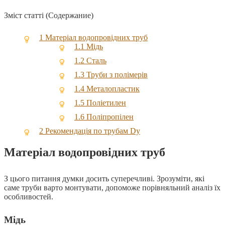
Зміст статті (Содержание)
1
Матеріал водопровідних труб
1.1
Мідь
1.2
Сталь
1.3
Труби з полімерів
1.4
Металопластик
1.5
Поліетилен
1.6
Поліпропілен
2
Рекомендація по трубам Dу
Матеріал водопровідних труб
З цього питання думки досить суперечливі. Зрозуміти, які
саме труби варто монтувати, допоможе порівняльний аналіз їх
особливостей.
Мідь