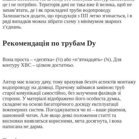
це і не потрібно. Територія дачі не така вже й велика, щоб не
запам’ятати, де і як прокладені труби водопроводу.
Залишається додати, що продукція з ПП легко згинається, і в
ряді випадків можна зібрати схему з мінімумом зварних
з’єднань.
Рекомендація по трубам Dу
Вона проста – «десятка» (½) або «п’ятнадцять» (¾). Для
контуру ХВС – цілком достатньо.
Автор має власну дачу, тому врахував безліч аспектів монтажу
водопроводу на ділянці. Причому займався заміною труб
старої комунікації самостійно, без залучення фахівців зі
сторони. У матеріалі відображено його особиста думка,
складене на основі багаторічного досвіду експлуатації
інженерних систем. Погоджуватися чи ні – ваше рішення,
шановний читач. Але якщо деякі положення статті та
висновки виявляться корисними, мета досягнута, і вона
написана не дарма.