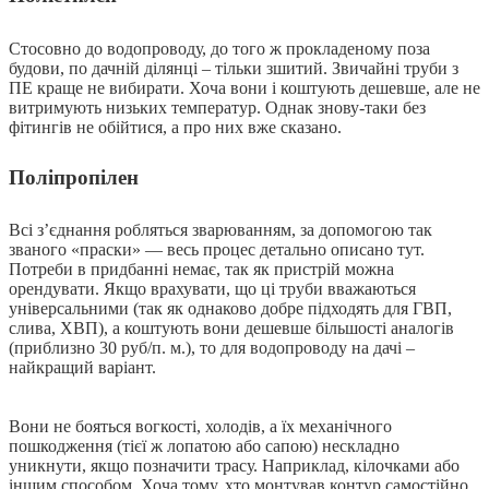
Стосовно до водопроводу, до того ж прокладеному поза
будови, по дачній ділянці – тільки зшитий. Звичайні труби з
ПЕ краще не вибирати. Хоча вони і коштують дешевше, але не
витримують низьких температур. Однак знову-таки без
фітингів не обійтися, а про них вже сказано.
Поліпропілен
Всі з’єднання робляться зварюванням, за допомогою так
званого «праски» — весь процес детально описано тут.
Потреби в придбанні немає, так як пристрій можна
орендувати. Якщо врахувати, що ці труби вважаються
універсальними (так як однаково добре підходять для ГВП,
слива, ХВП), а коштують вони дешевше більшості аналогів
(приблизно 30 руб/п. м.), то для водопроводу на дачі –
найкращий варіант.
Вони не бояться вогкості, холодів, а їх механічного
пошкодження (тієї ж лопатою або сапою) нескладно
уникнути, якщо позначити трасу. Наприклад, кілочками або
іншим способом. Хоча тому, хто монтував контур самостійно,