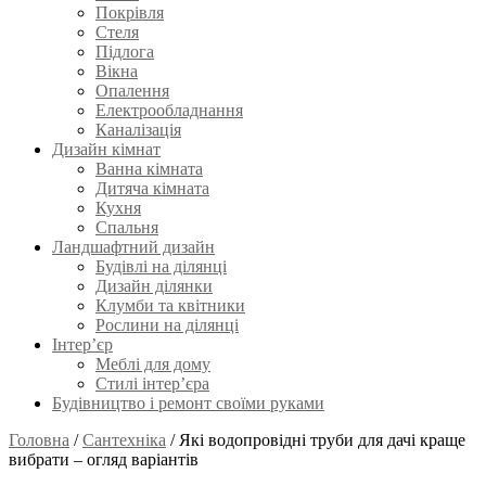
Покрівля
Стеля
Підлога
Вікна
Опалення
Електрообладнання
Каналізація
Дизайн кімнат
Ванна кімната
Дитяча кімната
Кухня
Спальня
Ландшафтний дизайн
Будівлі на ділянці
Дизайн ділянки
Клумби та квітники
Рослини на ділянці
Інтер’єр
Меблі для дому
Стилі інтер’єра
Будівництво і ремонт своїми руками
Головна
/
Сантехніка
/
Які водопровідні труби для дачі краще
вибрати – огляд варіантів