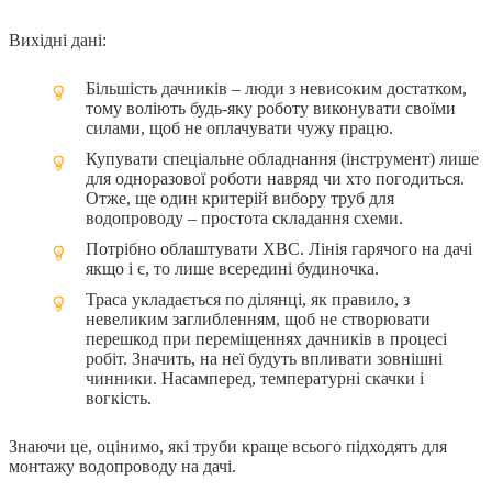
Вихідні дані:
Більшість дачників – люди з невисоким достатком,
тому воліють будь-яку роботу виконувати своїми
силами, щоб не оплачувати чужу працю.
Купувати спеціальне обладнання (інструмент) лише
для одноразової роботи навряд чи хто погодиться.
Отже, ще один критерій вибору труб для
водопроводу – простота складання схеми.
Потрібно облаштувати ХВС. Лінія гарячого на дачі
якщо і є, то лише всередині будиночка.
Траса укладається по ділянці, як правило, з
невеликим заглибленням, щоб не створювати
перешкод при переміщеннях дачників в процесі
робіт. Значить, на неї будуть впливати зовнішні
чинники. Насамперед, температурні скачки і
вогкість.
Знаючи це, оцінимо, які труби краще всього підходять для
монтажу водопроводу на дачі.