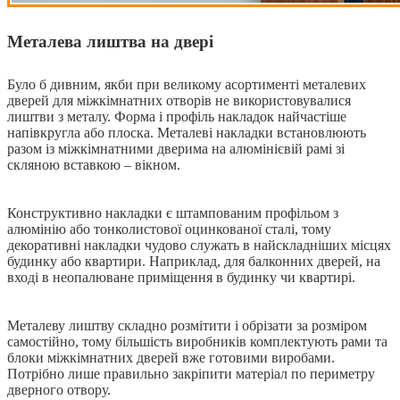
Металева лиштва на двері
Було б дивним, якби при великому асортименті металевих
дверей для міжкімнатних отворів не використовувалися
лиштви з металу. Форма і профіль накладок найчастіше
напівкругла або плоска. Металеві накладки встановлюють
разом із міжкімнатними дверима на алюмінієвій рамі зі
скляною вставкою – вікном.
Конструктивно накладки є штампованим профільом з
алюмінію або тонколистової оцинкованої сталі, тому
декоративні накладки чудово служать в найскладніших місцях
будинку або квартири. Наприклад, для балконних дверей, на
вході в неопалюване приміщення в будинку чи квартирі.
Металеву лиштву складно розмітити і обрізати за розміром
самостійно, тому більшість виробників комплектують рами та
блоки міжкімнатних дверей вже готовими виробами.
Потрібно лише правильно закріпити матеріал по периметру
дверного отвору.