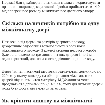
Порада! Для дизайнерів-початківців можна використовувати
правило – ширина декоративної обробки приймається в 1/10
від поперечного розміру міжкімнатного дверного отвору.
Скільки наличників потрібно на одну
міжкімнатну двері
Незалежно від форми та розмірів дверного проходу,
декоративне оздоблення встановлюють з обох боків
міжкімнатного проходу. З кожної сторони несучого короба
буде встановлено по три лиштви, з них дві довгі, по 2 м, і
один карнизний, довжина якого дорівнює ширині отвору.
Дерев’яні та пластикові заготовки реалізуються довжиною по
220 см, у цьому випадку на облицювання міжкімнатних
дверей піде п’ять ниток матеріалу. МДФ-лиштва може
продаватися відрізками по 2,5 м і 3 м, тому для вузьких дверей
може бути достатнім і чотири заготовки.
Як кріпити лиштву на міжкімнатні