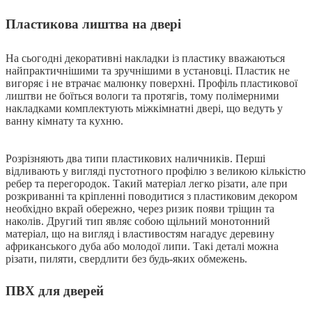
Пластикова лиштва на двері
На сьогодні декоративні накладки із пластику вважаються
найпрактичнішими та зручнішими в установці. Пластик не
вигоряє і не втрачає малюнку поверхні. Профіль пластикової
лиштви не боїться вологи та протягів, тому полімерними
накладками комплектують міжкімнатні двері, що ведуть у
ванну кімнату та кухню.
Розрізняють два типи пластикових наличників. Перші
відливають у вигляді пустотного профілю з великою кількістю
ребер та перегородок. Такий матеріал легко різати, але при
розкриванні та кріпленні поводитися з пластиковим декором
необхідно вкрай обережно, через ризик появи тріщин та
наколів. Другий тип являє собою щільний монотонний
матеріал, що на вигляд і властивостям нагадує деревину
африканського дуба або молодої липи. Такі деталі можна
різати, пиляти, свердлити без будь-яких обмежень.
ПВХ для дверей