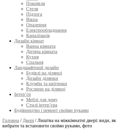
Покрівля
Стеля
Підлога
Вікна
Опалення
Електрообладнання
Каналізація
Дизайн кімнат
Ванна кімната
Дитяча кімната
Кухня
Спальня
Ландшафтний дизайн
Будівлі на ділянці
Дизайн ділянки
Клумби та квітники
Рослини на ділянці
Інтер’єр
Меблі для дому
Стилі інтер’єра
Будівництво і ремонт своїми руками
Головна
/
Двері
/
Лиштва на міжкімнатні двері: види, як
вибрати та встановити своїми руками, фото