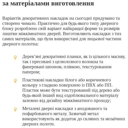
за матеріалами виготовлення
Варіантів декоративних накладок на сьогодні придумано та
створено чимало. Практично для будь-якого типу дверного
блоку розроблено свій варіант найкращої форми та розмірів
лиштви міжкімнатних дверей. Виготовляють накладки з тих
самих матеріалів, що були використані для лицьової частини
дверного полотна:
Дерев’яні декоративні планки, як із цільного масиву,
так і пресовані з целюлозного волокна та
фанеровані шпоном, плівкою, текстурованим
папером;
Пластикові накладки білого або коричневого
кольору з гладкою поверхнею із ПВХ або ПП.
Пластик може бути текстурований під дерево або
будь-який інший вид оздоблювального матеріалу
залежно від дизайну міжкімнатного проходу;
Металеві дверні накладки з анодованого та
пофарбованого металу. Зазвичай метал
використовують як додаток до скляних та мозаїчних
дверних полотн.