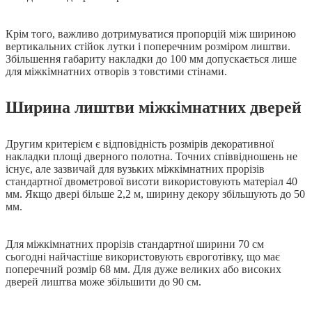
Крім того, важливо дотримуватися пропорцій між шириною
вертикальних стійок лутки і поперечним розміром лиштви.
Збільшення габариту накладки до 100 мм допускається лише
для міжкімнатних отворів з товстими стінами.
Ширина лиштви міжкімнатних дверей
Другим критерієм є відповідність розмірів декоративної
накладки площі дверного полотна. Точних співвідношень не
існує, але зазвичай для вузьких міжкімнатних прорізів
стандартної двометрової висоти використовують матеріал 40
мм. Якщо двері більше 2,2 м, ширину декору збільшують до 50
мм.
Для міжкімнатних прорізів стандартної ширини 70 см
сьогодні найчастіше використовують євроготівку, що має
поперечний розмір 68 мм. Для дуже великих або високих
дверей лиштва може збільшити до 90 см.