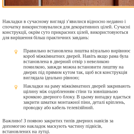
Накладки в сучасному вигляді з’явилися відносно недавно і
спочатку використовувалися для декоративних цілей. Сучасні
конструкції, окрім суто прикрасних цілей, використовуються
для вирішення більш практичних завдань:
Правильно встановлена лиштва візуально вирівнює
короб міжкімнатних дверей. Навіть якщо рама була
встановлена в дверний отвір з невеликою
помилкою, завжди можна встановити лиштву на
дверях під прямим кутом так, щоб вся конструкція
виглядала ідеально рівною;
Накладки на раму міжкімнатних дверей закривають
щілину між оздобленням стіни та зовнішньою
кромкою дверного блоку. В цьому випадку вдається
закрити шматки монтажної піни, деталі кріплень,
проводку або кабель телевізійний.
Важливо! З появою закритих типів дверних навісів за
допомогою накладок маскують частину підвісів,
встановлених на лутці.