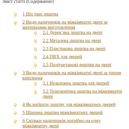
Зміст статті (Содержание)
1
Що таке лиштва
2
Види наличників на міжкімнатні двері за
матеріалами виготовлення
2.1
Дерев’яна лиштва на двері
2.2
Металева лиштва на двері
2.3
Пластикова лиштва на двері
2.4
ПВХ для дверей
2.5
Поліуретанові лиштви на двері
3
Види наличників на міжкімнатні двері за типом
кріплення
3.1
Незалежна лиштва для дверей
3.2
Телескопічна лиштва на міжкімнатні
двері
4
Як вибрати лиштву для міжкімнатних дверей
5
Ширина лиштви міжкімнатних дверей
6
Скільки наличників потрібно на одну
міжкімнатну двері