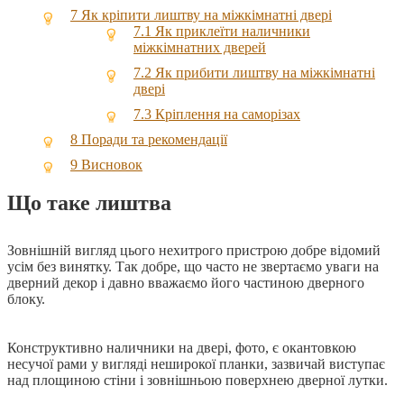
7
Як кріпити лиштву на міжкімнатні двері
7.1
Як приклеїти наличники
міжкімнатних дверей
7.2
Як прибити лиштву на міжкімнатні
двері
7.3
Кріплення на саморізах
8
Поради та рекомендації
9
Висновок
Що таке лиштва
Зовнішній вигляд цього нехитрого пристрою добре відомий
усім без винятку. Так добре, що часто не звертаємо уваги на
дверний декор і давно вважаємо його частиною дверного
блоку.
Конструктивно наличники на двері, фото, є окантовкою
несучої рами у вигляді неширокої планки, зазвичай виступає
над площиною стіни і зовнішньою поверхнею дверної лутки.