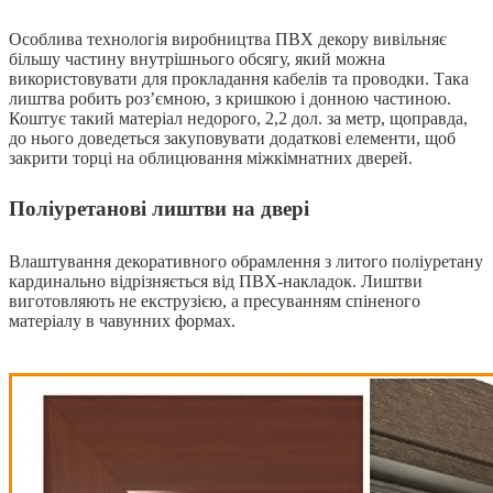
Особлива технологія виробництва ПВХ декору вивільняє
більшу частину внутрішнього обсягу, який можна
використовувати для прокладання кабелів та проводки. Така
лиштва робить роз’ємною, з кришкою і донною частиною.
Коштує такий матеріал недорого, 2,2 дол. за метр, щоправда,
до нього доведеться закуповувати додаткові елементи, щоб
закрити торці на облицювання міжкімнатних дверей.
Поліуретанові лиштви на двері
Влаштування декоративного обрамлення з литого поліуретану
кардинально відрізняється від ПВХ-накладок. Лиштви
виготовляють не екструзією, а пресуванням спіненого
матеріалу в чавунних формах.