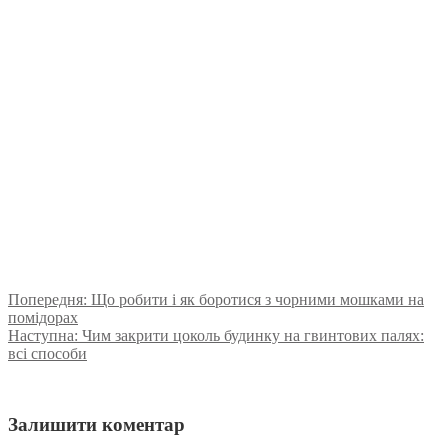
Попередня:
Що робити і як боротися з чорними мошками на
помідорах
Наступна:
Чим закрити цоколь будинку на гвинтових палях:
всі способи
Залишити коментар