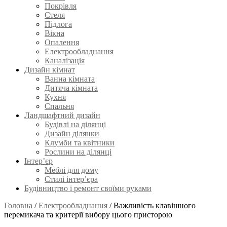
Покрівля
Стеля
Підлога
Вікна
Опалення
Електрообладнання
Каналізація
Дизайн кімнат
Ванна кімната
Дитяча кімната
Кухня
Спальня
Ландшафтний дизайн
Будівлі на ділянці
Дизайн ділянки
Клумби та квітники
Рослини на ділянці
Інтер’єр
Меблі для дому
Стилі інтер’єра
Будівництво і ремонт своїми руками
Головна
/
Електрообладнання
/
Важливість клавішного
перемикача та критерії вибору цього присторою