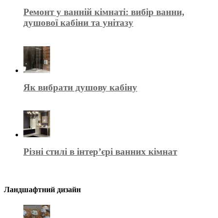
Ремонт у ванній кімнаті: вибір ванни,
душової кабіни та унітазу
Як вибрати душову кабіну
Різні стилі в інтер’єрі ванних кімнат
Ландшафтний дизайн