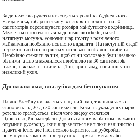
За допомогою рулетки виконується розмітка будівельного
майданчика, габарити якої у всі сторони повинні на 50
сантиметрів перевищувати розміри майбутнього водоймища.
Межі чітко позначаються за допомогою кілків, на які
натягнута мотузка. Родючий шар ґрунту з розміченого
майданчика необхідно повністю видалити. На наступній стадії
під бетонний басейн риється котлован необхідної глибини.
Необхідно стежити за тим, щоб стіни котловану були ідеально
рівними, а дно знаходилося приблизно на 30 сантиметрів
нижче, ніж бажана глибина. Дно, при цьому, повинно мати
невеликий ухил.
Дренажна яма, опалубка для бетонування
На дно басейну вкладається піщаний шар, товщина якого
становить від 20 до 30 сантиметрів. Кожен з укладених шарів
ретельно трамбується, після чого зверху стеляться
гідроізоляційні матеріали. Досить гарним варіантом вважають
бітумний руберойд, який відрізняється не тільки надійністю і
практичністю, але і невисокою вартістю. На руберойді
розміщують каміння, а зверху них – прути з металу або