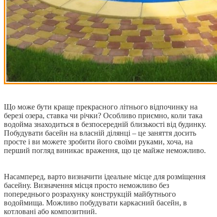
Що може бути краще прекрасного літнього відпочинку на
березі озера, ставка чи річки? Особливо приємно, коли така
водойма знаходиться в безпосередній близькості від будинку.
Побудувати басейн на власній ділянці – це заняття досить
просте і ви можете зробити його своїми руками, хоча, на
перший погляд виникає враження, що це майже неможливо.
Насамперед, варто визначити ідеальне місце для розміщення
басейну. Визначення місця просто неможливо без
попереднього розрахунку конструкцій майбутнього
водоймища. Можливо побудувати каркасний басейн, в
котловані або композитний.