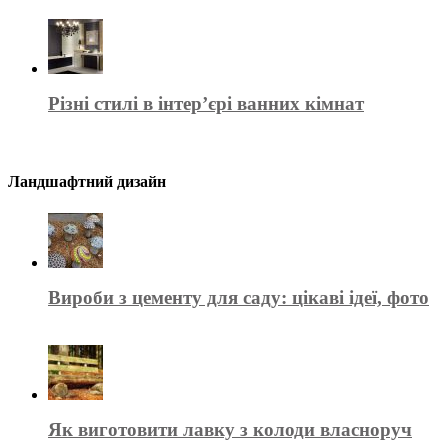
Різні стилі в інтер’єрі ванних кімнат
Ландшафтний дизайн
Вироби з цементу для саду: цікаві ідеї, фото
Як виготовити лавку з колоди власноруч