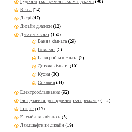
Будівництво і ремонт своїми руками
(90)
Вікна
(54)
Двері
(47)
Дизайн ділянки
(12)
Дизайн кімнат
(150)
Ванна кімната
(29)
Вітальня
(5)
Гардеробна кімната
(2)
Дитяча кімната
(10)
Кухня
(36)
Спальня
(34)
Електрообладнання
(92)
Інструменти для будівництва і ремонту
(112)
Інтер'єр
(15)
Клумби та квітники
(5)
Ландшафтний дизайн
(19)