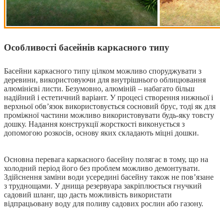
Особливості басейнів каркасного типу
Басейни каркасного типу цілком можливо споруджувати з
деревини, використовуючи для внутрішнього облицювання
алюмінієві листи. Безумовно, алюміній – набагато більш
надійний і естетичний варіант. У процесі створення нижньої і
верхньої обв’язок використовується сосновий брус, тоді як для
проміжної частини можливо використовувати будь-яку товсту
дошку. Надання конструкції жорсткості виконується з
допомогою розкосів, основу яких складають міцні дошки.
Основна перевага каркасного басейну полягає в тому, що на
холодний період його без проблем можливо демонтувати.
Здійснення заміни води усередині басейну також не пов’язане
з труднощами. У днища резервуара закріплюється гнучкий
садовий шланг, що дасть можливість використати
відпрацьовану воду для поливу садових рослин або газону.