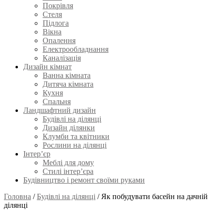
Покрівля
Стеля
Підлога
Вікна
Опалення
Електрообладнання
Каналізація
Дизайн кімнат
Ванна кімната
Дитяча кімната
Кухня
Спальня
Ландшафтний дизайн
Будівлі на ділянці
Дизайн ділянки
Клумби та квітники
Рослини на ділянці
Інтер’єр
Меблі для дому
Стилі інтер’єра
Будівництво і ремонт своїми руками
Головна
/
Будівлі на ділянці
/
Як побудувати басейн на дачній
ділянці