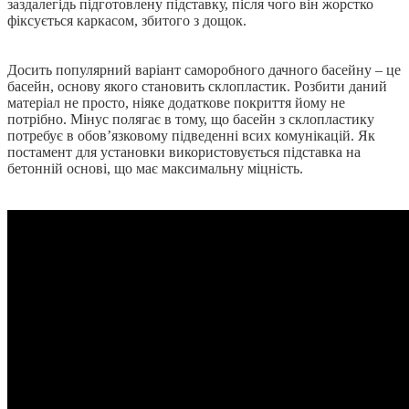
заздалегідь підготовлену підставку, після чого він жорстко
фіксується каркасом, збитого з дощок.
Досить популярний варіант саморобного дачного басейну – це
басейн, основу якого становить склопластик. Розбити даний
матеріал не просто, ніяке додаткове покриття йому не
потрібно. Мінус полягає в тому, що басейн з склопластику
потребує в обов’язковому підведенні всих комунікацій. Як
постамент для установки використовується підставка на
бетонній основі, що має максимальну міцність.