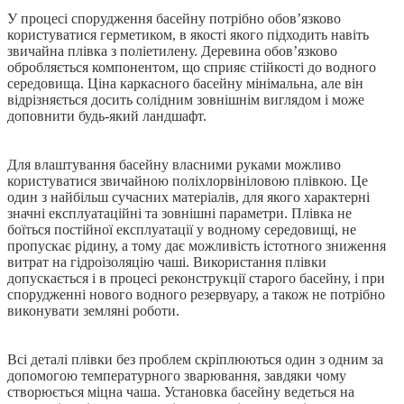
У процесі спорудження басейну потрібно обов’язково
користуватися герметиком, в якості якого підходить навіть
звичайна плівка з поліетилену. Деревина обов’язково
обробляється компонентом, що сприяє стійкості до водного
середовища. Ціна каркасного басейну мінімальна, але він
відрізняється досить солідним зовнішнім виглядом і може
доповнити будь-який ландшафт.
Для влаштування басейну власними руками можливо
користуватися звичайною поліхлорвініловою плівкою. Це
один з найбільш сучасних матеріалів, для якого характерні
значні експлуатаційні та зовнішні параметри. Плівка не
боїться постійної експлуатації у водному середовищі, не
пропускає рідину, а тому дає можливість істотного зниження
витрат на гідроізоляцію чаші. Використання плівки
допускається і в процесі реконструкції старого басейну, і при
спорудженні нового водного резервуару, а також не потрібно
виконувати земляні роботи.
Всі деталі плівки без проблем скріплюються один з одним за
допомогою температурного зварювання, завдяки чому
створюється міцна чаша. Установка басейну ведеться на