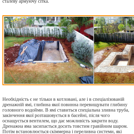
сталеву армуючу сітка.
Необхідність є не тільки в котловані, але і в спеціалізованій
дренажній ямі, глибина якої повинна перевищувати глибину
головного водойми. В ямі ставиться спеціальна зливна труба,
закінчення якої розташовується в басейні, після чого
оснащується вентилем, що дає можливість закрити воду.
Дренажна яма засипається досить товстим гравійним шаром.
Потім встановлюється скіммерна і переливна системи, які