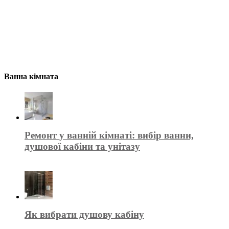
Ванна кімната
Ремонт у ванній кімнаті: вибір ванни,
душової кабіни та унітазу
Як вибрати душову кабіну