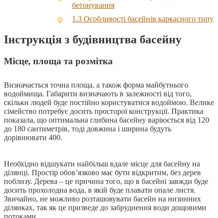
бетонування
1.3
Особливості басейнів каркасного типу
Інструкція з будівництва басейну
Місце, площа та розмітка
Визначається точна площа, а також форма майбутнього
водоймища. Габарити визначають в залежності від того,
скільки людей буде постійно користуватися водоймою. Велике
сімейство потребує досить просторої конструкції. Практика
показала, що оптимальна глибина басейну варіюється від 120
до 180 сантиметрів, тоді довжина і ширина будуть
дорівнювати 400.
Необхідно відшукати найбільш вдале місце для басейну на
ділянці. Простір обов’язково має бути відкритим, без дерев
поблизу. Дерева – це причина того, що в басейні завжди буде
досить прохолодна вода, в якій буде плавати опале листя.
Звичайно, не можливо розташовувати басейн на низинних
ділянках, так як це призведе до забруднення води дощовими
потоками.