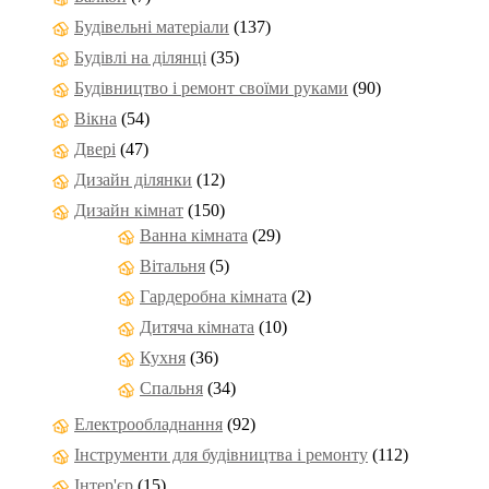
Будівельні матеріали
(137)
Будівлі на ділянці
(35)
Будівництво і ремонт своїми руками
(90)
Вікна
(54)
Двері
(47)
Дизайн ділянки
(12)
Дизайн кімнат
(150)
Ванна кімната
(29)
Вітальня
(5)
Гардеробна кімната
(2)
Дитяча кімната
(10)
Кухня
(36)
Спальня
(34)
Електрообладнання
(92)
Інструменти для будівництва і ремонту
(112)
Інтер'єр
(15)