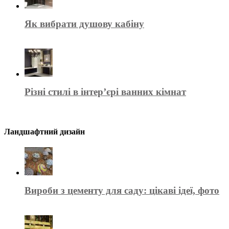
Як вибрати душову кабіну
Різні стилі в інтер’єрі ванних кімнат
Ландшафтний дизайн
Вироби з цементу для саду: цікаві ідеї, фото