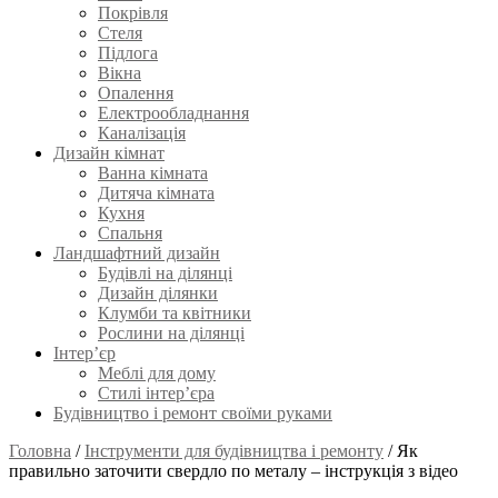
Покрівля
Стеля
Підлога
Вікна
Опалення
Електрообладнання
Каналізація
Дизайн кімнат
Ванна кімната
Дитяча кімната
Кухня
Спальня
Ландшафтний дизайн
Будівлі на ділянці
Дизайн ділянки
Клумби та квітники
Рослини на ділянці
Інтер’єр
Меблі для дому
Стилі інтер’єра
Будівництво і ремонт своїми руками
Головна
/
Інструменти для будівництва і ремонту
/
Як
правильно заточити свердло по металу – інструкція з відео