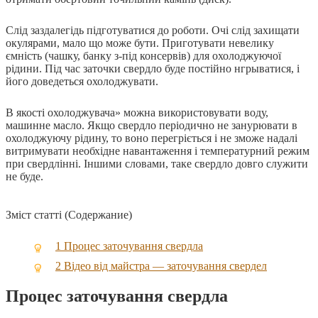
Слід заздалегідь підготуватися до роботи. Очі слід захищати
окулярами, мало що може бути. Приготувати невелику
ємність (чашку, банку з-під консервів) для охолоджуючої
рідини. Під час заточки свердло буде постійно нгрыватися, і
його доведеться охолоджувати.
В якості охолоджувача» можна використовувати воду,
машинне масло. Якщо свердло періодично не занурювати в
охолоджуючу рідину, то воно перегріється і не зможе надалі
витримувати необхідне навантаження і температурний режим
при свердлінні. Іншими словами, таке свердло довго служити
не буде.
Зміст статті (Содержание)
1
Процес заточування свердла
2
Відео від майстра — заточування свердел
Процес заточування свердла