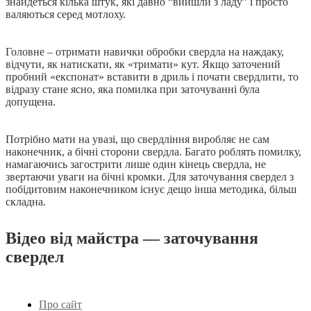
знайдеться кілька штук, які давно “вийшли з ладу” і просто
валяються серед мотлоху.
Головне – отримати навички обробки свердла на наждаку,
відчути, як натискати, як «тримати» кут. Якщо заточений
пробний «експонат» вставити в дриль і почати свердлити, то
відразу стане ясно, яка помилка при заточуванні була
допущена.
Потрібно мати на увазі, що свердління виробляє не сам
наконечник, а бічні сторони свердла. Багато роблять помилку,
намагаючись загострити лише один кінець свердла, не
звертаючи уваги на бічні кромки. Для заточування свердел з
побідитовим наконечником існує дещо інша методика, більш
складна.
Відео від майстра — заточування
свердел