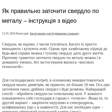
Як правильно заточити свердло по
металу – інструкція з відео
12.01.2016
Категорія:
Інструменти для будівництва і ремонту
Свердла, як відомо, з часом тупляться. Багато їх просто
викидають і купують нові. Однак при хазяйському підході до
будь-якої справи можна і тупому свердлу дати друге життя.
Причому грамотно заточити свердло по металу можна і в
домашніх умовах, без застосування якихось «високих
технологій».
Для господарських потреб, в основному використовуються
свердла малих діаметрів, як правило, не більше 16 мм. Ось про
заточення таких дрібних свердел і буде розмова. Найкращий
спосіб – обробити свердло на точильному колі. У кожного
поважаючого себе господаря в гаражі є «точило». Якщо ні, то
другий варіант – закріпити нерухомо в електродриль,
шліфмашинку (що є в наявності). Для нас необхідно одне –
отримати обертовий точильний камінь (диск).