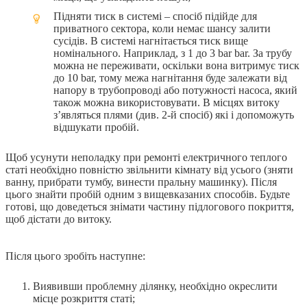
Підняти тиск в системі – спосіб підійде для
приватного сектора, коли немає шансу залити
сусідів. В системі нагнітається тиск вище
номінального. Наприклад, з 1 до 3 bar bar. За трубу
можна не переживати, оскільки вона витримує тиск
до 10 bar, тому межа нагнітання буде залежати від
напору в трубопроводі або потужності насоса, який
також можна використовувати. В місцях витоку
з’являться плями (див. 2-й спосіб) які і допоможуть
відшукати пробій.
Щоб усунути неполадку при ремонті електричного теплого
статі необхідно повністю звільнити кімнату від усього (зняти
ванну, прибрати тумбу, винести пральну машинку). Після
цього знайти пробій одним з вищевказаних способів. Будьте
готові, що доведеться знімати частину підлогового покриття,
щоб дістати до витоку.
Після цього зробіть наступне:
Виявивши проблемну ділянку, необхідно окреслити
місце розкриття статі;