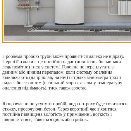
Проблема пробою труби може проявитися далеко не відразу.
Перші її ознаки – це постійно падає (повністю або навпаки
ледь помітно) тиск у системі. Головне не переплутати з
денним або нічним перепадом, коли систему опалення
відключають (наприклад, на ніч) і стрілка манометра трохи
падає або сезонним (в сильний мороз загальну температуру
опалення піднімають), тиск також зростає.
Якщо вчасно не усунути пробій, вода потроху буде сочитися в
стяжку, просочуючи бетон. Через короткий час з’явитися
постійна підвищена вологість у приміщенні, вогкість і
швидше за все, з’явиться цвіль або грибок.