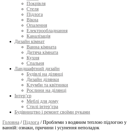
Покрівля
Стеля
Підлога
Вікна
Опалення
Електрообладнання
Каналізація
Дизайн кімнат
Ванна кімната
Дитяча кімната
Кухня
Спальня
Ландшафтний дизайн
Будівлі на ділянці
Дизайн ділянки
Клумби та квітники
Рослини на ділянці
Інтер’єр
Меблі для дому
Стилі інтер’єра
Будівництво і ремонт своїми руками
Головна
/
Підлога
/
Проблеми з водяним теплою підлогою у
ванній: ознаки, причини і усунення неполадок