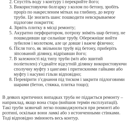
Спустіть воду з контуру і перекрийте його;
Використовуючи болгарку з колом по бетону, зробіть
проріз по накресленим мітках на глибину, до верху
труби. Це знизить шанс пошкодити невскрываемое
підлогове покриття;
Зірвіть плитку в місці ремонту;
Акуратно перфоратором, потроху зніміть шар бетону, не
пошкодивши ще сильніше трубу. Обережніше вийти
зубилом і молотком, але це довше і важче фізично;
Після того, як звільнили трубу від бетону, приберіть
зіпсований ділянку, відрізавши його;
В залежності від типу труби (м/п або зшитий
поліетилен) з’єднайте відсутній ділянку використовуючи
сполучну муфту з цангами і притискними гайками або
муфту і насувні гільзи відповідно;
Перевірити з’єднання під тиском і закрити підлоговими
шарами (бетон, стяжка, плитка тощо);
В деяких критичних випадках труба не піддається ремонту –
наприклад, якщо вона стара (вийшов термін експлуатації).
Такі труби зазвичай легко пошкоджуються при ремонті або
розтині, оскільки вони ламкі або з истонченными стінками.
Тоді відповідно змінюють весь контур.