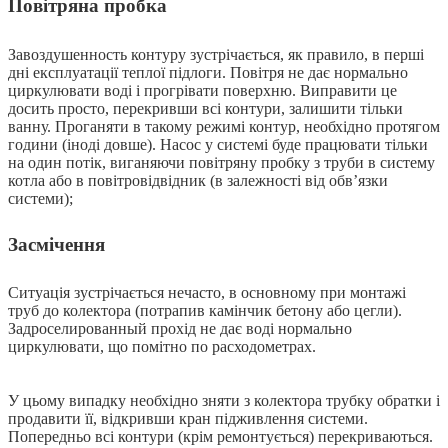
Повітряна пробка
Завоздушенность контуру зустрічається, як правило, в перші
дні експлуатації теплої підлоги. Повітря не дає нормально
циркулювати воді і прогрівати поверхню. Виправити це
досить просто, перекривши всі контури, залишити тільки
ванну. Проганяти в такому режимі контур, необхідно протягом
години (іноді довше). Насос у системі буде працювати тільки
на один потік, виганяючи повітряну пробку з труби в систему
котла або в повітровідвідник (в залежності від обв’язки
системи);
Засмічення
Ситуація зустрічається нечасто, в основному при монтажі
труб до колектора (потрапив камінчик бетону або цегли).
Задроселированный прохід не дає воді нормально
циркулювати, що помітно по расходометрах.
У цьому випадку необхідно зняти з колектора трубку обратки і
продавити її, відкривши кран підживлення системи.
Попередньо всі контури (крім ремонтується) перекриваються.