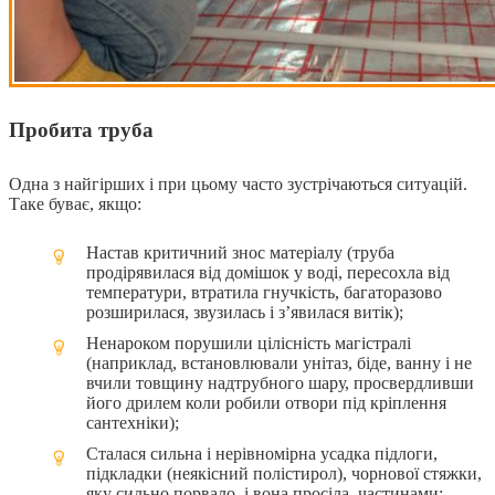
Пробита труба
Одна з найгірших і при цьому часто зустрічаються ситуацій.
Таке буває, якщо:
Настав критичний знос матеріалу (труба
продірявилася від домішок у воді, пересохла від
температури, втратила гнучкість, багаторазово
розширилася, звузилась і з’явилася витік);
Ненароком порушили цілісність магістралі
(наприклад, встановлювали унітаз, біде, ванну і не
вчили товщину надтрубного шару, просвердливши
його дрилем коли робили отвори під кріплення
сантехніки);
Сталася сильна і нерівномірна усадка підлоги,
підкладки (неякісний полістирол), чорнової стяжки,
яку сильно порвало, і вона просіла, частинами;