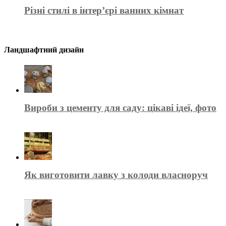
Різні стилі в інтер’єрі ванних кімнат
Ландшафтний дизайн
Вироби з цементу для саду: цікаві ідеї, фото
Як виготовити лавку з колоди власноруч