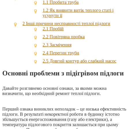
1.1
Пробита труба
1.2
Як виявити витік теплого статі і
усунути її
2
Інші причини несправності теплої підлоги
2.1
Пробій
2.2
Повітряна пробка
2.3
Засмічення
2.4
Перегин труби
2.5
Довгий контур або слабкий насос
Основні проблеми з підігрівом підлоги
Давайте розглянемо основні ознаки, за якими можна
визначити, що необхідний ремонт теплої підлоги.
Перший ознака виниклих неполадок – це низька ефективність
підлоги. В результаті некоректної роботи в будинку істотно
збільшується енергоспоживання (газу або електрики), а
температура підлогового покриття залишається при цьому