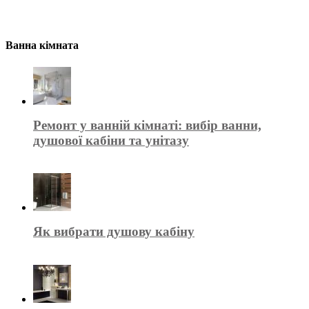
Ванна кімната
Ремонт у ванній кімнаті: вибір ванни,
душової кабіни та унітазу
Як вибрати душову кабіну