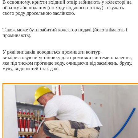
В основному, крихти вхідний отвір забивають у колекторі на
обратку або подання (по ходу водяного потоку) і служать
свого роду дросельною заслінкою.
Також може бути забитий колектор подачі (його знімають і
промивають).
У ряді випадків доводиться промивати контур,
використовуючи установку для промивки системи опалення,
яка під тиском проганяє воду, очищаючи від засмічень, бруду,
мулу, водоростей і так далі.