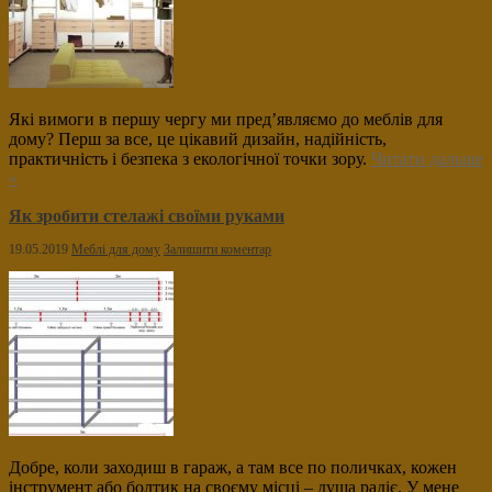
Які вимоги в першу чергу ми пред’являємо до меблів для
дому? Перш за все, це цікавий дизайн, надійність,
практичність і безпека з екологічної точки зору.
Читати дальше
»
Як зробити стелажі своїми руками
19.05.2019
Меблі для дому
Залишити коментар
Добре, коли заходиш в гараж, а там все по поличках, кожен
інструмент або болтик на своєму місці – душа радіє. У мене