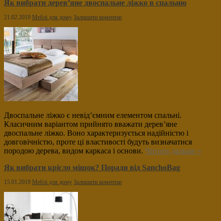
Як вибрати дерев’яне двоспальне ліжко в спальню
21.02.2019
Меблі для дому
Залишити коментар
Двоспальне ліжко є невід’ємним елементом спальні.
Класичним варіантом прийнято вважати дерев’яне
двоспальне ліжко. Воно характеризується надійністю і
довговічністю, проте ці властивості будуть визначатися
породою дерева, видом каркаса і основи.
Читати дальше »
Як вибрати крісло мішок? Поради від SanchoBag
15.01.2019
Меблі для дому
Залишити коментар