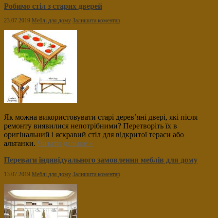
Робимо стіл з старих дверей
23.07.2019
Меблі для дому
Залишити коментар
Як можна використовувати старі дерев’яні двері, які після
ремонту виявилися непотрібними? Перетворіть їх в
оригінальний і яскравий стіл для відкритої тераси або
альтанки.
Читати дальше »
Переваги індивідуального замовлення меблів для дому
13.07.2019
Меблі для дому
Залишити коментар