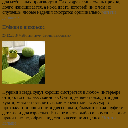
для мебельных производств. Такая древесина очень прочна,
долго изнашивается, а из-за цвета, который ни с чем не
спутаешь, любые изделия смотрятся оригинально.
Читати
дальше »
Пуфики в интерьере
23.12.2018
Меблі для дому
Залишити коментар
Пуфики всегда будут хорошо смотреться в любом интерьере,
от простого до изысканного. Они идеально подходят и для
кухни, можно поставить такой мебельный аксессуар в
прихожую, хороши они и для спальни, бывают также пуфики
детские и для взрослых. В наше время выбор огромен, главное
правильно подобрать под стиль всего помещения.
Читати
дальше »