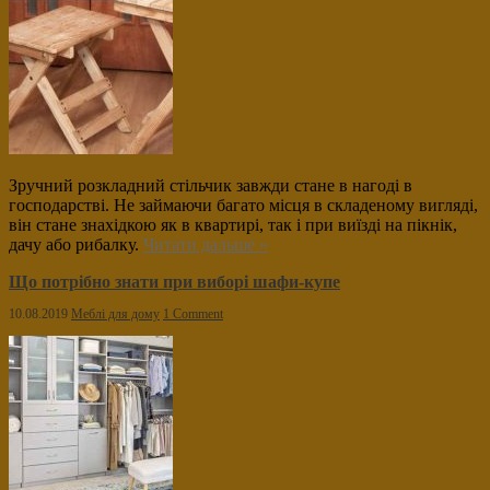
Зручний розкладний стільчик завжди стане в нагоді в
господарстві. Не займаючи багато місця в складеному вигляді,
він стане знахідкою як в квартирі, так і при виїзді на пікнік,
дачу або рибалку.
Читати дальше »
Що потрібно знати при виборі шафи-купе
10.08.2019
Меблі для дому
1 Comment