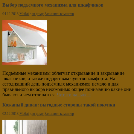
Выбор подъемного механизма для шкафчиков
04.12.2018
Меблі для дому
Залишити коментар
Подъёмные механизмы облегчат открывание и закрывание
шкафчиков, а также подарят вам чувство комфорта. На
сегодняшний день подъёмных механизмов немало и для
правильного выбора необходимо общее пониманию какие они
бывают и чем отличаться.
Читати дальше »
Кожаный диван: выгодные стороны такой покупки
02.12.2018
Меблі для дому
Залишити коментар