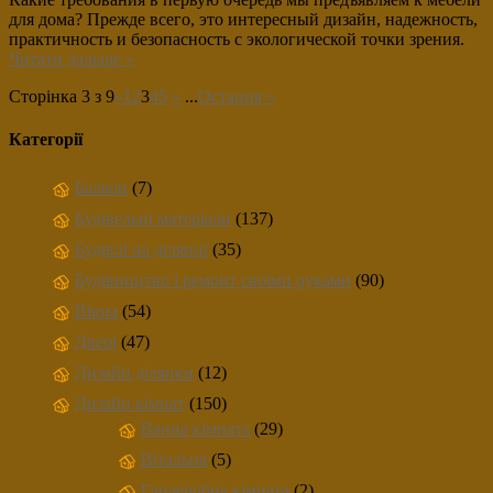
для дома? Прежде всего, это интересный дизайн, надежность,
практичность и безопасность с экологической точки зрения.
Читати дальше »
Сторінка 3 з 9
«
1
2
3
4
5
»
...
Остання »
Категорії
Балкон
(7)
Будівельні матеріали
(137)
Будівлі на ділянці
(35)
Будівництво і ремонт своїми руками
(90)
Вікна
(54)
Двері
(47)
Дизайн ділянки
(12)
Дизайн кімнат
(150)
Ванна кімната
(29)
Вітальня
(5)
Гардеробна кімната
(2)