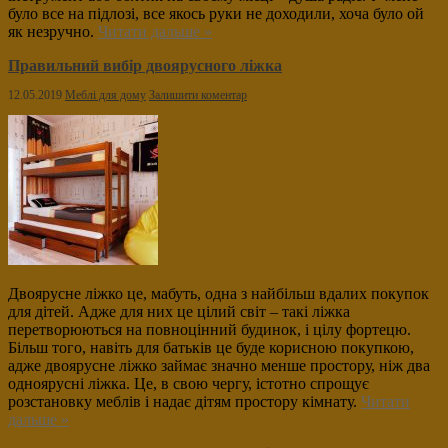
було все на підлозі, все якось руки не доходили, хоча було ой
як незручно.
Читати дальше »
Правильний вибір двоярусного ліжка
12.05.2019
Меблі для дому
Залишити коментар
Двоярусне ліжко це, мабуть, одна з найбільш вдалих покупок
для дітей. Адже для них це цілий світ – такі ліжка
перетворюються на повноцінний будинок, і цілу фортецю.
Більш того, навіть для батьків це буде корисною покупкою,
адже двоярусне ліжко займає значно менше простору, ніж два
одноярусні ліжка. Це, в свою чергу, істотно спрощує
розстановку меблів і надає дітям простору кімнату.
Читати
дальше »