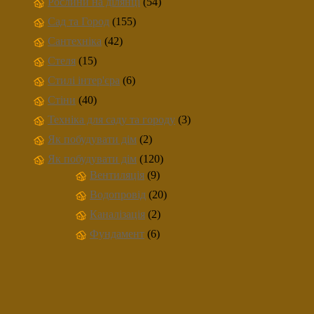
Рослини на ділянці
(54)
Сад та Город
(155)
Сантехніка
(42)
Стеля
(15)
Стилі інтер'єра
(6)
Стіни
(40)
Техніка для саду та городу
(3)
Як побудувати дім
(2)
Як побудувати дім
(120)
Вентиляція
(9)
Водопровід
(20)
Каналізація
(2)
Фундамент
(6)