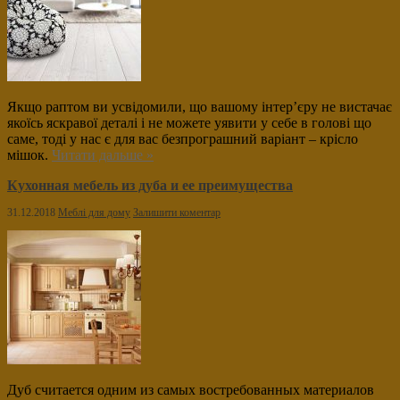
Якщо раптом ви усвідомили, що вашому інтер’єру не вистачає
якоїсь яскравої деталі і не можете уявити у себе в голові що
саме, тоді у нас є для вас безпрограшний варіант – крісло
мішок.
Читати дальше »
Кухонная мебель из дуба и ее преимущества
31.12.2018
Меблі для дому
Залишити коментар
Дуб считается одним из самых востребованных материалов