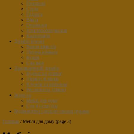
Покрівля
Стеля
Підлога
Вікна
Опалення
Електрообладнання
Каналізація
Дизайн кімнат
Ванна кімната
Дитяча кімната
Кухня
Спальня
Ландшафтний дизайн
Будівлі на ділянці
Дизайн ділянки
Клумби та квітники
Рослини на ділянці
Інтер’єр
Меблі для дому
Стилі інтер’єра
Будівництво і ремонт своїми руками
Головна
/
Меблі для дому
(page 3)