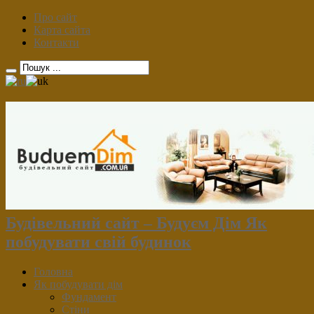
Про сайт
Карта сайта
Контакти
Будівельний сайт – Будуєм Дім Як
побудувати свій будинок
Головна
Як побудувати дім
Фундамент
Стіни