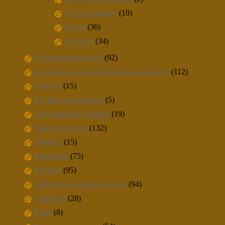
Дитяча кімната
(10)
Кухня
(36)
Спальня
(34)
Електрообладнання
(92)
Інструменти для будівництва і ремонту
(112)
Інтер'єр
(15)
Клумби та квітники
(5)
Ландшафтний дизайн
(19)
Меблі для дому
(132)
Новини
(15)
Опалення
(75)
Підлога
(95)
Побутова техніка для дому
(94)
Покрівля
(28)
Різне
(8)