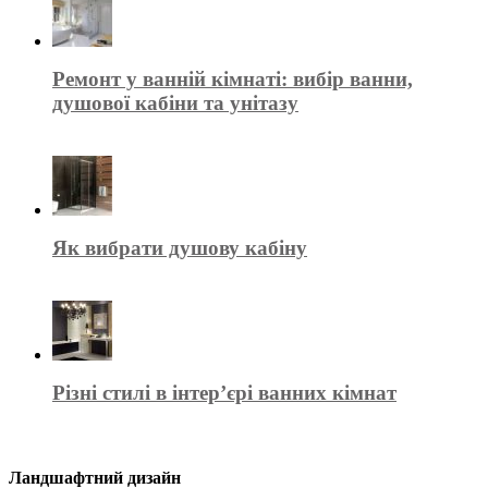
Ремонт у ванній кімнаті: вибір ванни,
душової кабіни та унітазу
Як вибрати душову кабіну
Різні стилі в інтер’єрі ванних кімнат
Ландшафтний дизайн