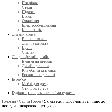
Покрівля
Стеля
Підлога
Вікна
Опалення
Електрообладнання
Каналізація
Дизайн кімнат
Ванна кімната
Дитяча кімната
Кухня
Спальня
Ландшафтний дизайн
Будівлі на ділянці
Дизайн ділянки
Клумби та квітники
Рослини на ділянці
Інтер’єр
Меблі для дому
Стилі інтер’єра
Будівництво і ремонт своїми руками
Головна
/
Сад та Город
/
Як навесні підготувати теплицю до
посадки – покрокова інструкція