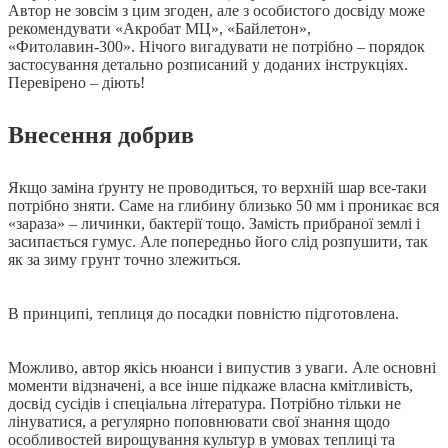
Автор не зовсім з цим згоден, але з особистого досвіду може
рекомендувати «Акробат МЦ», «Байлетон»,
«Фитолавин-300». Нічого вигадувати не потрібно – порядок
застосування детально розписаний у доданих інструкціях.
Перевірено – діють!
Внесення добрив
Якщо заміна ґрунту не проводиться, то верхній шар все-таки
потрібно зняти. Саме на глибину близько 50 мм і проникає вся
«зараза» – личинки, бактерії тощо. Замість прибраної землі і
засипається гумус. Але попередньо його слід розпушити, так
як за зиму грунт точно злежиться.
В принципі, теплиця до посадки повністю підготовлена.
Можливо, автор якісь нюанси і випустив з уваги. Але основні
моменти відзначені, а все інше підкаже власна кмітливість,
досвід сусідів і спеціальна література. Потрібно тільки не
лінуватися, а регулярно поповнювати свої знання щодо
особливостей вирощування культур в умовах теплиці та