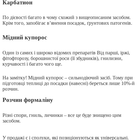
Карбатион
По дієвості багато в чому схожий з вищеописаним засобом.
Крім того, запобігає в’янення посадок, ґрунтових патогенів.
Мідний купорос
Один із самих і широко відомих препаратів Від парші, іржі,
фітофторозу, борошнистої роси (її збудників), гнилизни,
курчавості і багато чого ще.
На замітку! Мідний купорос – сильнодіючий засіб. Тому при
підготовці теплиці до посадки (навесні) береться лише 10%-й
розчин.
Розчин формаліну
Різні спори, гниль, личинки – все це буде знищено цим
засобом.
У продажі є і сполуки, які позиціонуються як універсальні.