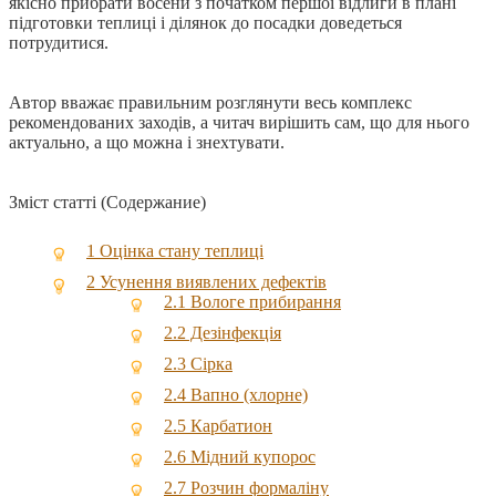
якісно прибрати восени з початком першої відлиги в плані
підготовки теплиці і ділянок до посадки доведеться
потрудитися.
Автор вважає правильним розглянути весь комплекс
рекомендованих заходів, а читач вирішить сам, що для нього
актуально, а що можна і знехтувати.
Зміст статті (Содержание)
1
Оцінка стану теплиці
2
Усунення виявлених дефектів
2.1
Вологе прибирання
2.2
Дезінфекція
2.3
Сірка
2.4
Вапно (хлорне)
2.5
Карбатион
2.6
Мідний купорос
2.7
Розчин формаліну