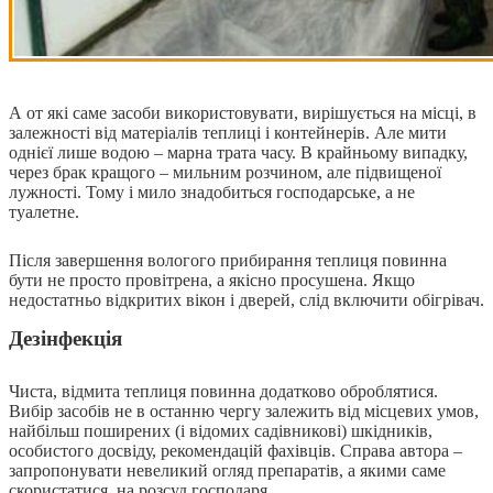
А от які саме засоби використовувати, вирішується на місці, в
залежності від матеріалів теплиці і контейнерів. Але мити
однієї лише водою – марна трата часу. В крайньому випадку,
через брак кращого – мильним розчином, але підвищеної
лужності. Тому і мило знадобиться господарське, а не
туалетне.
Після завершення вологого прибирання теплиця повинна
бути не просто провітрена, а якісно просушена. Якщо
недостатньо відкритих вікон і дверей, слід включити обігрівач.
Дезінфекція
Чиста, відмита теплиця повинна додатково оброблятися.
Вибір засобів не в останню чергу залежить від місцевих умов,
найбільш поширених (і відомих садівникові) шкідників,
особистого досвіду, рекомендацій фахівців. Справа автора –
запропонувати невеликий огляд препаратів, а якими саме
скористатися, на розсуд господаря.