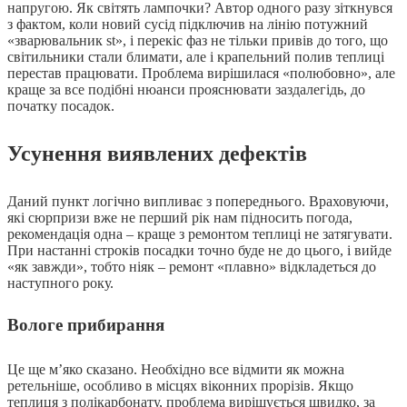
напругою. Як світять лампочки? Автор одного разу зіткнувся
з фактом, коли новий сусід підключив на лінію потужний
«зварювальник st», і перекіс фаз не тільки привів до того, що
світильники стали блимати, але і крапельний полив теплиці
перестав працювати. Проблема вирішилася «полюбовно», але
краще за все подібні нюанси прояснювати заздалегідь, до
початку посадок.
Усунення виявлених дефектів
Даний пункт логічно випливає з попереднього. Враховуючи,
які сюрпризи вже не перший рік нам підносить погода,
рекомендація одна – краще з ремонтом теплиці не затягувати.
При настанні строків посадки точно буде не до цього, і вийде
«як завжди», тобто ніяк – ремонт «плавно» відкладеться до
наступного року.
Вологе прибирання
Це ще м’яко сказано. Необхідно все відмити як можна
ретельніше, особливо в місцях віконних прорізів. Якщо
теплиця з полікарбонату, проблема вирішується швидко, за