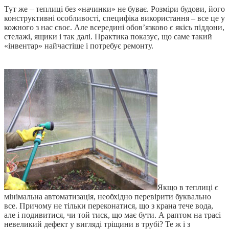
Тут же – теплиці без «начинки» не буває. Розміри будови, його
конструктивні особливості, специфіка використання – все це у
кожного з нас своє. Але всередині обов’язково є якісь піддони,
стелажі, ящики і так далі. Практика показує, що саме такий
«інвентар» найчастіше і потребує ремонту.
Якщо в теплиці є
мінімальна автоматизація, необхідно перевірити буквально
все. Причому не тільки переконатися, що з крана тече вода,
але і подивитися, чи той тиск, що має бути. А раптом на трасі
невеликий дефект у вигляді тріщини в трубі? Те ж і з