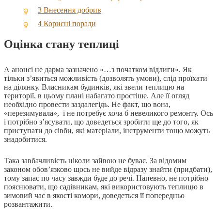
3
Внесення добрив
4
Корисні поради
Оцінка стану теплиці
А анонсі не дарма зазначено «…з початком відлиги». Як
тільки з’явиться можливість (дозволять умови), слід проїхати
на ділянку. Власникам будинків, які звели теплицю на
території, в цьому плані набагато простіше. Але її огляд
необхідно провести заздалегідь. Не факт, що вона,
«перезимувала», і не потребує хоча б невеликого ремонту. Ось
і потрібно з’ясувати, що доведеться зробити ще до того, як
приступати до сівби, які матеріали, інструменти тощо можуть
знадобитися.
Така завбачливість ніколи зайвою не буває. За відомим
законом обов’язково щось не вийде відразу знайти (придбати),
тому запас по часу завжди буде до речі. Напевно, не потрібно
пояснювати, що садівникам, які використовують теплицю в
зимовий час в якості комори, доведеться її попередньо
розвантажити.