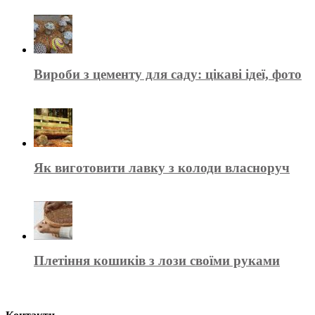
Вироби з цементу для саду: цікаві ідеї, фото
Як виготовити лавку з колоди власноруч
Плетіння кошиків з лози своїми руками