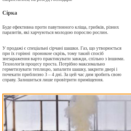
Сірка
Буде ефективна проти павутинного кліща, грибків, різних
паразитів, які харчуються молодою порослю рослин.
У продажі є спеціальні сірчані шашки. Газ, що утворюється
при їх горінні проникне скрізь, тому такий спосіб
знезараження варто практикувати завжди, спільно з іншими.
Технологія процесу проста. Потрібно максимально
герметизувати теплицю, запалити шашку, закрити двері і
почекати приблизно 3 – 4 дні. За цей час дим зробить свою
справу. Залишиться лише провітрити приміщення.