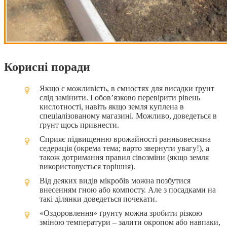
Корисні поради
Якщо є можливість, в ємностях для висадки ґрунт
слід замінити. І обов’язково перевірити рівень
кислотності, навіть якщо земля куплена в
спеціалізованому магазині. Можливо, доведеться в
ґрунт щось привнести.
Сприяє підвищенню врожайності ранньовесняна
седерація (окрема тема; варто звернути увагу!), а
також дотримання правил сівозміни (якщо земля
використовується торішня).
Від деяких видів мікробів можна позбутися
внесенням гною або компосту. Але з посадками на
такі ділянки доведеться почекати.
«Оздоровлення» ґрунту можна зробити різкою
зміною температури – залити окропом або навпаки,