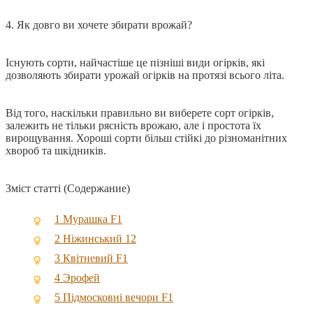
4. Як довго ви хочете збирати врожай?
Існують сорти, найчастіше це пізніші види огірків, які
дозволяють збирати урожай огірків на протязі всього літа.
Від того, наскільки правильно ви виберете сорт огірків,
залежить не тільки рясність врожаю, але і простота їх
вирощування. Хороші сорти більш стійкі до різноманітних
хвороб та шкідників.
Зміст статті (Содержание)
1
Мурашка F1
2
Ніжинський 12
3
Квітневий F1
4
Эрофей
5
Підмосковні вечори F1