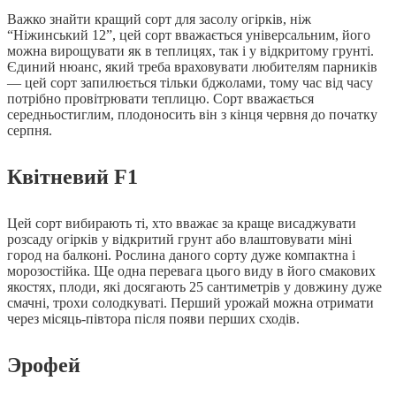
Важко знайти кращий сорт для засолу огірків, ніж
“Ніжинський 12”, цей сорт вважається універсальним, його
можна вирощувати як в теплицях, так і у відкритому грунті.
Єдиний нюанс, який треба враховувати любителям парників
— цей сорт запилюється тільки бджолами, тому час від часу
потрібно провітрювати теплицю. Сорт вважається
середньостиглим, плодоносить він з кінця червня до початку
серпня.
Квітневий F1
Цей сорт вибирають ті, хто вважає за краще висаджувати
розсаду огірків у відкритий грунт або влаштовувати міні
город на балконі. Рослина даного сорту дуже компактна і
морозостійка. Ще одна перевага цього виду в його смакових
якостях, плоди, які досягають 25 сантиметрів у довжину дуже
смачні, трохи солодкуваті. Перший урожай можна отримати
через місяць-півтора після появи перших сходів.
Эрофей