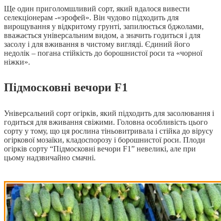
Ще один приголомшливий сорт, який вдалося вивести
селекціонерам -«эрофей». Він чудово підходить для
вирощування у відкритому грунті, запилюється бджолами,
вважається універсальним видом, а значить годиться і для
засолу і для вживання в чистому вигляді. Єдиний його
недолік – погана стійкість до борошнистої роси та «чорної
ніжки».
Підмосковні вечори F1
Універсальний сорт огірків, який підходить для засолювання і
годиться для вживання свіжими. Головна особливість цього
сорту у тому, що ця рослина тіньовитривала і стійка до вірусу
огіркової мозаїки, кладоспорозу і борошнистої роси. Плоди
огірків сорту “Підмосковні вечори F1” невеликі, але при
цьому надзвичайно смачні.