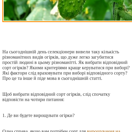
На сьогоднішній день селекціонери вивели таку кількість
різноманітних видів огірків, що дуже легко загубитися
простій людині в цьому різноманітті. Як вибрати відповідний
сорт огірків? Якими критеріями краще керуватися при виборі?
Які фактори слід враховувати при виборі відповідного сорту?
Про це та інше й піде мова в сьогоднішній статті.
Щоб вибрати відповідний сорт огірків, слід спочатку
відповісти на чотири питання:
1. Де ви будете вирощувати огірки?
Одна справа, якщо вам потрібен сорт для
вирощування на