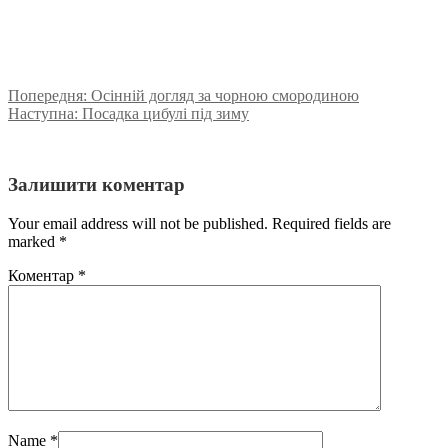
Попередня:
Осінній догляд за чорною смородиною
Наступна:
Посадка цибулі під зиму
Залишити коментар
Your email address will not be published. Required fields are
marked
*
Коментар
*
Name
*