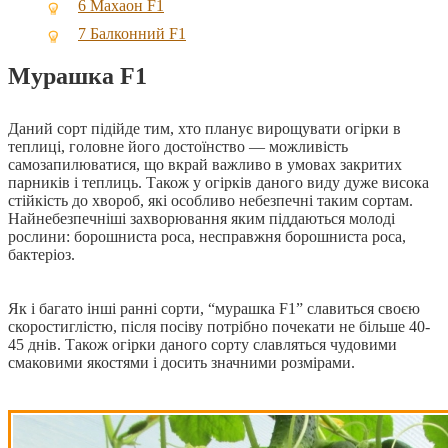
6
Махаон F1
7
Балконний F1
Мурашка F1
Даний сорт підійде тим, хто планує вирощувати огірки в
теплиці, головне його достоїнство — можливість
самозапилюватися, що вкрай важливо в умовах закритих
парників і теплиць. Також у огірків даного виду дуже висока
стійкість до хвороб, які особливо небезпечні таким сортам.
Найнебезпечніші захворювання яким піддаються молоді
рослини: борошниста роса, несправжня борошниста роса,
бактеріоз.
Як і багато інші ранні сорти, “мурашка F1” славиться своєю
скоростиглістю, після посіву потрібно почекати не більше 40-
45 днів. Також огірки даного сорту славляться чудовими
смаковими якостями і досить значними розмірами.