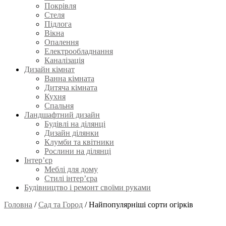
Покрівля
Стеля
Підлога
Вікна
Опалення
Електрообладнання
Каналізація
Дизайн кімнат
Ванна кімната
Дитяча кімната
Кухня
Спальня
Ландшафтний дизайн
Будівлі на ділянці
Дизайн ділянки
Клумби та квітники
Рослини на ділянці
Інтер’єр
Меблі для дому
Стилі інтер’єра
Будівництво і ремонт своїми руками
Головна
/
Сад та Город
/
Найпопулярніші сорти огірків