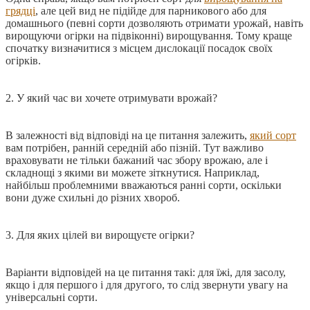
грядці
, але цей вид не підійде для парникового або для
домашнього (певні сорти дозволяють отримати урожай, навіть
вирощуючи огірки на підвіконні) вирощування. Тому краще
спочатку визначитися з місцем дислокації посадок своїх
огірків.
2. У який час ви хочете отримувати врожай?
В залежності від відповіді на це питання залежить,
який сорт
вам потрібен, ранній середній або пізній. Тут важливо
враховувати не тільки бажаний час збору врожаю, але і
складнощі з якими ви можете зіткнутися. Наприклад,
найбільш проблемними вважаються ранні сорти, оскільки
вони дуже схильні до різних хвороб.
3. Для яких цілей ви вирощуєте огірки?
Варіанти відповідей на це питання такі: для їжі, для засолу,
якщо і для першого і для другого, то слід звернути увагу на
універсальні сорти.