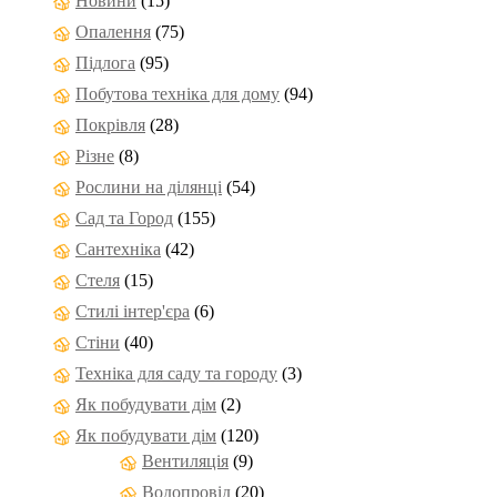
Новини
(15)
Опалення
(75)
Підлога
(95)
Побутова техніка для дому
(94)
Покрівля
(28)
Різне
(8)
Рослини на ділянці
(54)
Сад та Город
(155)
Сантехніка
(42)
Стеля
(15)
Стилі інтер'єра
(6)
Стіни
(40)
Техніка для саду та городу
(3)
Як побудувати дім
(2)
Як побудувати дім
(120)
Вентиляція
(9)
Водопровід
(20)