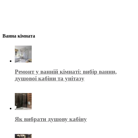
Ванна кімната
Ремонт у ванній кімнаті: вибір ванни,
душової кабіни та унітазу
Як вибрати душову кабіну