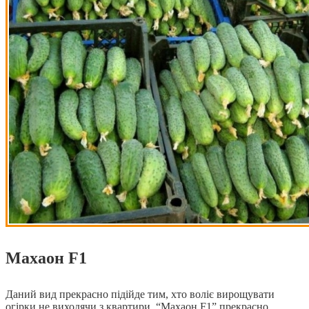
Махаон F1
Даний вид прекрасно підійде тим, хто воліє вирощувати
огірки не виходячи з квартири. “Махаон F1” прекрасно