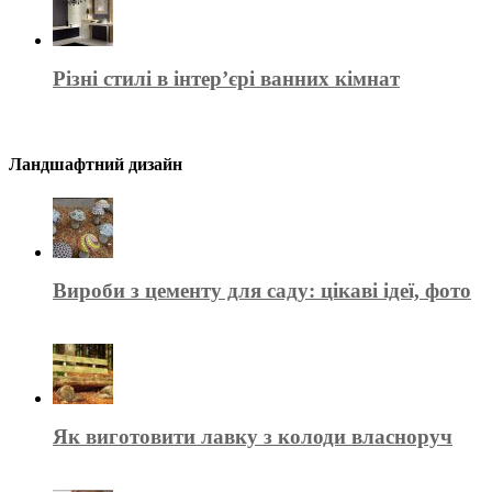
Різні стилі в інтер’єрі ванних кімнат
Ландшафтний дизайн
Вироби з цементу для саду: цікаві ідеї, фото
Як виготовити лавку з колоди власноруч