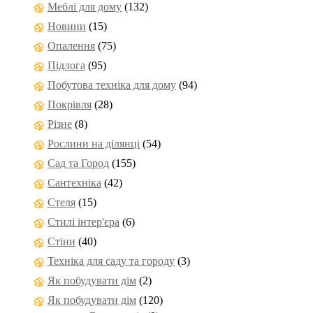
Меблі для дому
(132)
Новини
(15)
Опалення
(75)
Підлога
(95)
Побутова техніка для дому
(94)
Покрівля
(28)
Різне
(8)
Рослини на ділянці
(54)
Сад та Город
(155)
Сантехніка
(42)
Стеля
(15)
Стилі інтер'єра
(6)
Стіни
(40)
Техніка для саду та городу
(3)
Як побудувати дім
(2)
Як побудувати дім
(120)