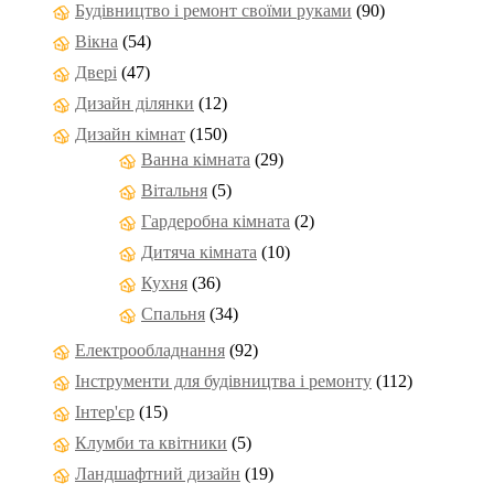
Будівництво і ремонт своїми руками
(90)
Вікна
(54)
Двері
(47)
Дизайн ділянки
(12)
Дизайн кімнат
(150)
Ванна кімната
(29)
Вітальня
(5)
Гардеробна кімната
(2)
Дитяча кімната
(10)
Кухня
(36)
Спальня
(34)
Електрообладнання
(92)
Інструменти для будівництва і ремонту
(112)
Інтер'єр
(15)
Клумби та квітники
(5)
Ландшафтний дизайн
(19)