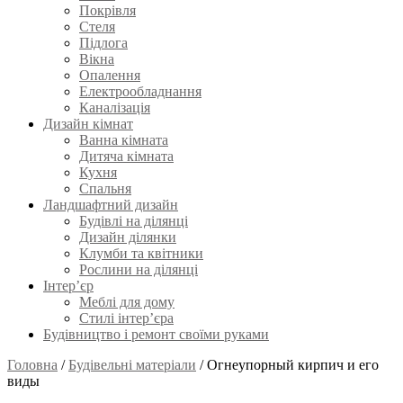
Покрівля
Стеля
Підлога
Вікна
Опалення
Електрообладнання
Каналізація
Дизайн кімнат
Ванна кімната
Дитяча кімната
Кухня
Спальня
Ландшафтний дизайн
Будівлі на ділянці
Дизайн ділянки
Клумби та квітники
Рослини на ділянці
Інтер’єр
Меблі для дому
Стилі інтер’єра
Будівництво і ремонт своїми руками
Головна
/
Будівельні матеріали
/
Огнеупорный кирпич и его
виды