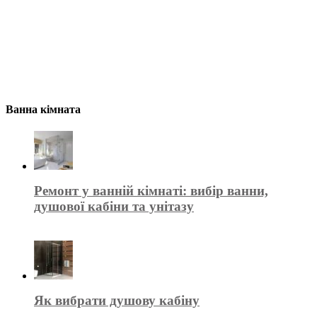
Ванна кімната
Ремонт у ванній кімнаті: вибір ванни,
душової кабіни та унітазу
Як вибрати душову кабіну