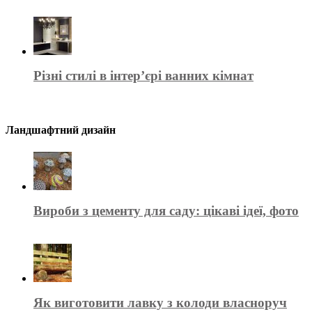
Різні стилі в інтер’єрі ванних кімнат
Ландшафтний дизайн
Вироби з цементу для саду: цікаві ідеї, фото
Як виготовити лавку з колоди власноруч