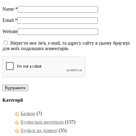
Name
*
Email
*
Website
Зберегти моє ім'я, e-mail, та адресу сайту в цьому браузері
для моїх подальших коментарів.
Категорії
Балкон
(7)
Будівельні матеріали
(137)
Будівлі на ділянці
(35)