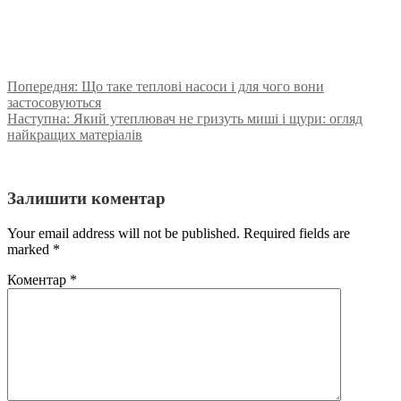
Попередня:
Що таке теплові насоси і для чого вони
застосовуються
Наступна:
Який утеплювач не гризуть миші і щури: огляд
найкращих матеріалів
Залишити коментар
Your email address will not be published. Required fields are
marked
*
Коментар
*