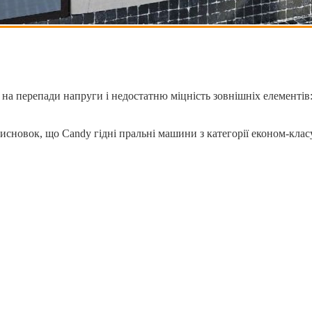
на перепади напруги і недостатню міцність зовнішніх елементів
овок, що Candy гідні пральні машини з категорії економ-класу; 