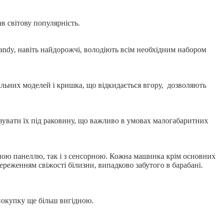
в світову популярність.
ndy, навіть найдорожчі, володіють всім необхідним набором
кальних моделей і кришка, що відкидається вгору, дозволяють
вувати їх під раковину, що важливо в умовах малогабаритних
нічною панеллю, так і з сенсорною. Кожна машинка крім основних
реженням свіжості білизни, випадково забутого в барабані.
покупку ще більш вигідною.