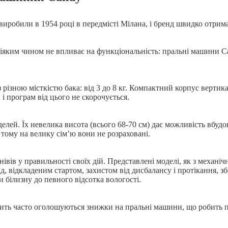
иробили в 1954 році в передмісті Мілана, і бренд швидко отрима
іяким чином не впливає на функціональність: пральні машини Ca
 різною місткістю бака: від 3 до 8 кг. Компактний корпус верти
і програм від цього не скорочується.
ей. Їх невелика висота (всього 68-70 см) дає можливість вбудо
тому на велику сім’ю вони не розраховані.
нівів у правильності своїх дій. Представлені моделі, як з меха
 відкладеним стартом, захистом від дисбалансу і протікання, збе
и білизну до певного відсотка вологості.
ить часто оголошуються знижки на пральні машини, що робить 