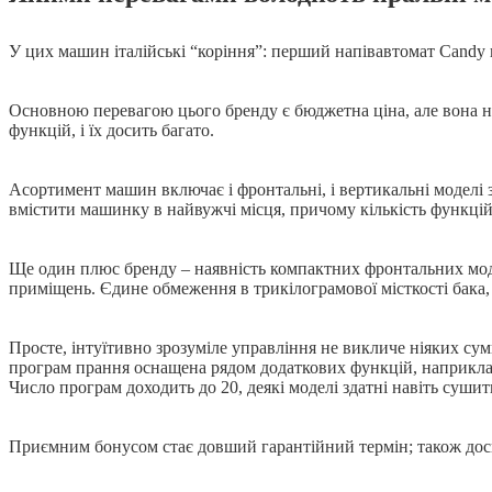
У цих машин італійські “коріння”: перший напівавтомат Candy в
Основною перевагою цього бренду є бюджетна ціна, але вона н
функцій, і їх досить багато.
Асортимент машин включає і фронтальні, і вертикальні моделі з
вмістити машинку в найвужчі місця, причому кількість функцій 
Ще один плюс бренду – наявність компактних фронтальних модел
приміщень. Єдине обмеження в трикілограмової місткості бака, 
Просте, інтуїтивно зрозуміле управління не викличе ніяких сум
програм прання оснащена рядом додаткових функцій, наприклад,
Число програм доходить до 20, деякі моделі здатні навіть сушит
Приємним бонусом стає довший гарантійний термін; також дос