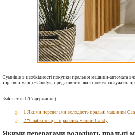
Сумнівів в необхідності покупки пральної машини-автомата вже
торговій марці «Candy», представниці якої цілком заслужено пр
Зміст статті (Содержание)
1
Якими перевагами володіють пральні машинки Ca
2
“Слабкі місця” пральних машин Candy
Якими перевагами володіють пральні 