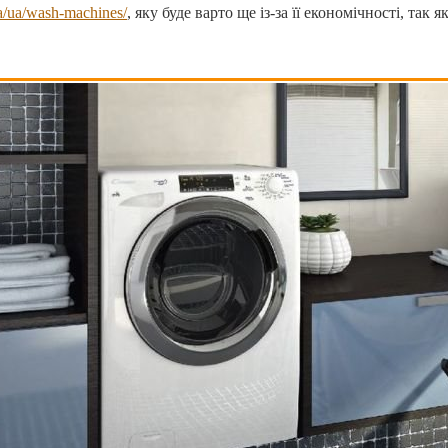
ua/ua/wash-machines/
, яку буде варто ще із-за її економічності, та