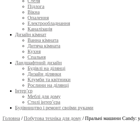
Стеля
Підлога
Вікна
Опалення
Електрообладнання
Каналізація
Дизайн кімнат
Ванна кімната
Дитяча кімната
Кухня
Спальня
Ландшафтний дизайн
Будівлі на ділянці
Дизайн ділянки
Клумби та квітники
Рослини на ділянці
Інтер’єр
Меблі для дому
Стилі інтер’єра
Будівництво і ремонт своїми руками
Головна
/
Побутова техніка для дому
/
Пральні машини Candy: у