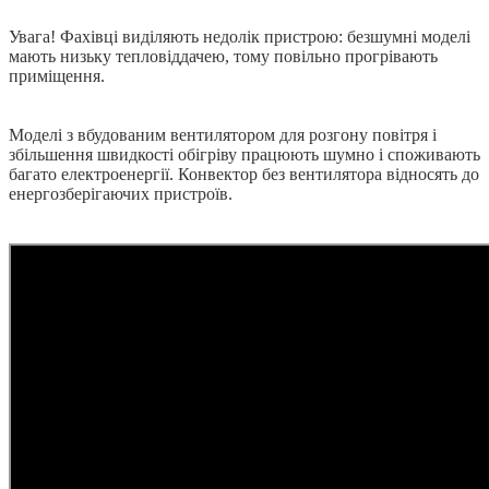
Увага! Фахівці виділяють недолік пристрою: безшумні моделі
мають низьку тепловіддачею, тому повільно прогрівають
приміщення.
Моделі з вбудованим вентилятором для розгону повітря і
збільшення швидкості обігріву працюють шумно і споживають
багато електроенергії. Конвектор без вентилятора відносять до
енергозберігаючих пристроїв.