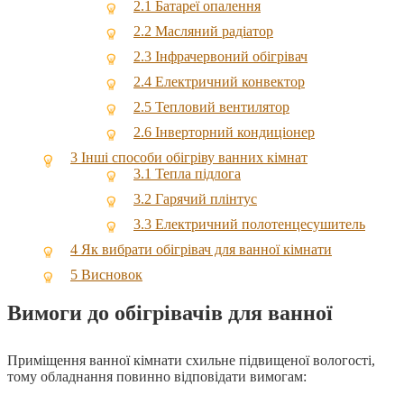
2.1
Батареї опалення
2.2
Масляний радіатор
2.3
Інфрачервоний обігрівач
2.4
Електричний конвектор
2.5
Тепловий вентилятор
2.6
Інверторний кондиціонер
3
Інші способи обігріву ванних кімнат
3.1
Тепла підлога
3.2
Гарячий плінтус
3.3
Електричний полотенцесушитель
4
Як вибрати обігрівач для ванної кімнати
5
Висновок
Вимоги до обігрівачів для ванної
Приміщення ванної кімнати схильне підвищеної вологості,
тому обладнання повинно відповідати вимогам: