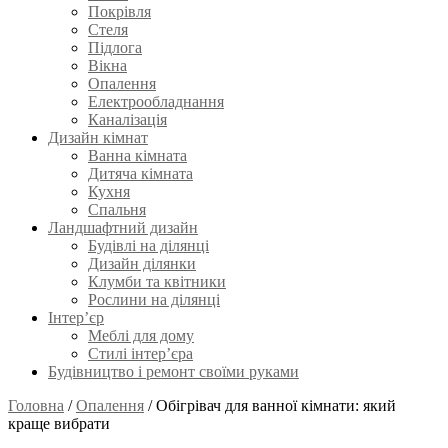
Покрівля
Стеля
Підлога
Вікна
Опалення
Електрообладнання
Каналізація
Дизайн кімнат
Ванна кімната
Дитяча кімната
Кухня
Спальня
Ландшафтний дизайн
Будівлі на ділянці
Дизайн ділянки
Клумби та квітники
Рослини на ділянці
Інтер’єр
Меблі для дому
Стилі інтер’єра
Будівництво і ремонт своїми руками
Головна
/
Опалення
/
Обігрівач для ванної кімнати: який
краще вибрати