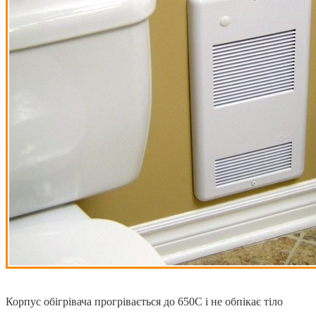
Корпус обігрівача прогрівається до 650С і не обпікає тіло