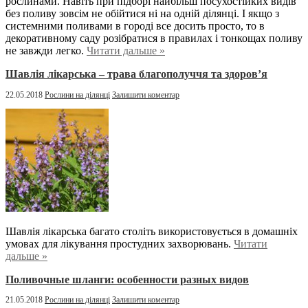
рослинами. Навіть при підборі найбільш посухостійких видів
без поливу зовсім не обійтися ні на одній ділянці. І якщо з
системними поливами в городі все досить просто, то в
декоративному саду розібратися в правилах і тонкощах поливу
не завжди легко.
Читати дальше »
Шавлія лікарська – трава благополуччя та здоров’я
22.05.2018
Рослини на ділянці
Залишити коментар
Шавлія лікарська багато століть використовується в домашніх
умовах для лікування простудних захворювань.
Читати
дальше »
Поливочные шланги: особенности разных видов
21.05.2018
Рослини на ділянці
Залишити коментар