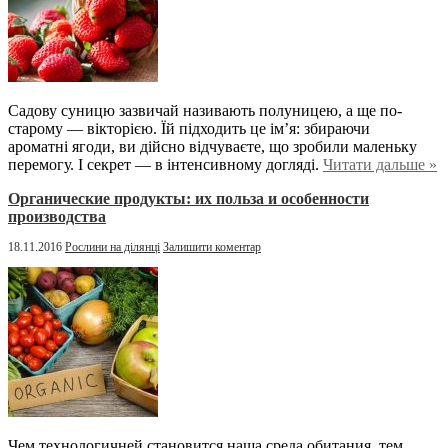
Садову суницю зазвичай називають полуницею, а ще по-
старому — вікторією. Їй підходить це ім’я: збираючи
ароматні ягоди, ви дійсно відчуваєте, що зробили маленьку
перемогу. І секрет — в інтенсивному догляді.
Читати дальше »
Органические продукты: их польза и особенности
производства
18.11.2016
Рослини на ділянці
Залишити коментар
Чем технологичней становится наша среда обитания, тем