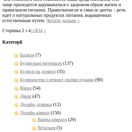
чаще приходится задумываться о здоровом образе жизни и
правильном питании. Правильном не в смысле диеты – речь
идет о натуральных продуктах питания, выращенных
естественным путем.
Читати дальше »
Сторінка 2 з 4
«
1
2
3
4
»
Категорії
Балкон
(7)
Будівельні матеріали
(137)
Будівлі на ділянці
(35)
Будівництво і ремонт своїми руками
(90)
Вікна
(54)
Двері
(47)
Дизайн ділянки
(12)
Дизайн кімнат
(150)
Ванна кімната
(29)
Вітальня
(5)