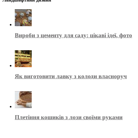
Вироби з цементу для саду: цікаві ідеї, фото
Як виготовити лавку з колоди власноруч
Плетіння кошиків з лози своїми руками