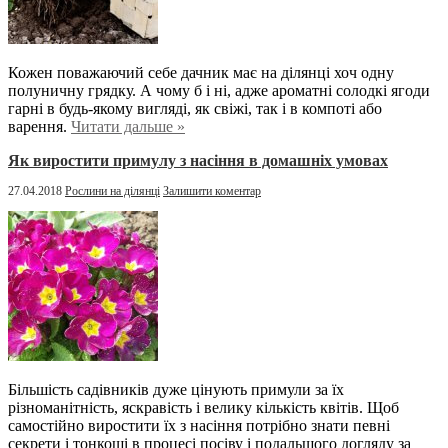
Кожен поважаючий себе дачник має на ділянці хоч одну
полуничну грядку. А чому б і ні, адже ароматні солодкі ягоди
гарні в будь-якому вигляді, як свіжі, так і в компоті або
варення.
Читати дальше »
Як виростити примулу з насіння в домашніх умовах
27.04.2018
Рослини на ділянці
Залишити коментар
Більшість садівників дуже цінують примули за їх
різноманітність, яскравість і велику кількість квітів. Щоб
самостійно виростити їх з насіння потрібно знати певні
секрети і тонкощі в процесі посіву і подальшого догляду за