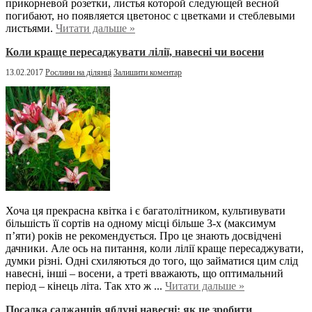
прикорневой розетки, листья которой следующей весной
погибают, но появляется цветонос с цветками и стеблевыми
листьями.
Читати дальше »
Коли краще пересаджувати лілії, навесні чи восени
13.02.2017
Рослини на ділянці
Залишити коментар
Хоча ця прекрасна квітка і є багатолітником, культивувати
більшість її сортів на одному місці більше 3-х (максимум
п’яти) років не рекомендується. Про це знають досвідчені
дачники. Але ось на питання, коли лілії краще пересаджувати,
думки різні. Одні схиляються до того, що займатися цим слід
навесні, інші – восени, а треті вважають, що оптимальний
період – кінець літа. Так хто ж ...
Читати дальше »
Посадка саджанців яблуні навесні: як це зробити