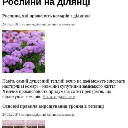
Рослини на ділянці
Рослини, які проженуть комарів з ділянки
24.05.2018
Рослини на ділянці
Залишити коментар
Навіть самий душевний теплий вечір на дачі можуть зіпсувати
настирливі комарі – незмінні супутники заміського життя.
Хімічна промисловість придумала сотні препаратів, що
відлякують комарів.
Читати дальше »
Основні правила вирощування троянд в теплиці
24.05.2018
Рослини на ділянці
Залишити коментар