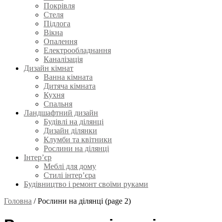
Покрівля
Стеля
Підлога
Вікна
Опалення
Електрообладнання
Каналізація
Дизайн кімнат
Ванна кімната
Дитяча кімната
Кухня
Спальня
Ландшафтний дизайн
Будівлі на ділянці
Дизайн ділянки
Клумби та квітники
Рослини на ділянці
Інтер’єр
Меблі для дому
Стилі інтер’єра
Будівництво і ремонт своїми руками
Головна
/
Рослини на ділянці
(page 2)