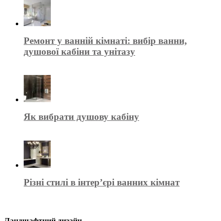
Ремонт у ванній кімнаті: вибір ванни,
душової кабіни та унітазу
Як вибрати душову кабіну
Різні стилі в інтер’єрі ванних кімнат
Ландшафтний дизайн